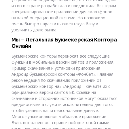
из во в стране разработала и предложила беттерам
специализированное приложение ддя смартфонов
на какой операционной системе. Но позволило
очень быстро нарастить клиентскую базу и
увеличить долю рынка.
Мы – Легальная Букмекерская Контора
Онлайн
Букмекерские конторы переносят все следующие
функции в мобильные версии сайтов и приложения.
Пример скачивания и установки приложения
Андроид букмекерской конторы «Фонбет». Главная
рекомендация по скачиванию приложений от
букмекерских контор на» «Андроид – качайте их с
официальных версий сайтов БК. Ссылки на
скачивание и сторонних источников могут оказаться
вредоносными а служить исключительно для того,
чтобы узнаешь ваши персональные данные.
Многофункциональное мобильное приложение
Bwin, выполненное в привычной цветовой гамме
компании, доступно для владельцев современных