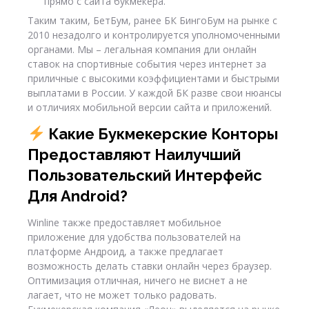
прямо с сайта букмекера.
Таким таким, БетБум, ранее БК БингоБум на рынке с
2010 незадолго и контролируется уполномоченными
органами. Мы – легальная компания дли онлайн
ставок на спортивные события через интернет за
приличные с высокими коэффициентами и быстрыми
выплатами в России. У каждой БК разве свои нюансы
и отличиях мобильной версии сайта и приложений.
Какие Букмекерские Конторы
Предоставляют Наилучший
Пользовательский Интерфейс
Для Android?
Winline также предоставляет мобильное
приложение для удобства пользователей на
платформе Андроид, а также предлагает
возможность делать ставки онлайн через браузер.
Оптимизация отличная, ничего не виснет а не
лагает, что не может только радовать.