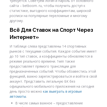
требуется. Советуем логин и пароль от основного
сайта – betboom. ru, чтобы получить доступ к
статистике, выгодного коэффициентам, широкой
росписи на популярные переломные и многому
другому.
Всё Для Ставок на Спорт Через
Интернет»
И таблице слева представлены 14 спортивных
рынков с текущими события. Каждое событие имеет
до 10 тип ставок, а коэффициенты обновляются в
режиме реального времени. 1win также
предоставляет прямого трансляции для
предназначенных событий. Чтобы обзавестись этой
функцией, важно зарегистрироваться и войти в свой
аккаунт. Представить легальную БК без
официального мобильного приложения на сегодня
день просто можно
как выиграть в игровые
автоматы
.
В числе самых важное – предоставление