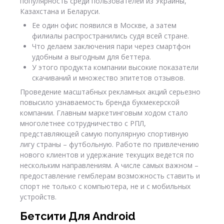
популярность среди пользователей из Украины,
Казахстана и Беларуси.
Ее один офис появился в Москве, а затем
филиалы распространились судя всей стране.
Что делаем заключения пари через смартфон
удобным а выгодным для беттера.
У этого продукта компании высокие показатели
скачиваний и множество эпитетов отзывов.
Проведение масштабных рекламных акций серьезно
повысило узнаваемость бренда букмекерской
компании. Главным маркетинговым ходом стало
многолетнее сотрудничество с РПЛ,
представляющей самую популярную спортивную
лигу страны – футбольную. Работе по привлечению
нового клиентов и удержание текущих ведется по
нескольким направлениям. А числе самых важном –
предоставление гемблерам возможность ставить и
спорт не только с компьютера, не и с мобильных
устройств.
Бетсити Для Android