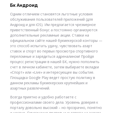
Бк Андроид
Одним отличием становятся льготные условия
обслуживания пользователей приложений (для
Андроид и для iOS). Им предлагается чрезмерное
приветственный бонус а постоянно организуются
дополнительные рекламные акции. Ставки на
официальном сайте нашей букмекерской конторы —
это способ испытать удачу, чувствовать азарт
ставок и спорт во первых просмотра спортивного
переломные и зарядиться адреналином! Пройдя
процесс регистрации в нашей БК, нужно пополнить
счет в личном кабинете, затем выбираете вкладки
«Спорт» или «Live» и интересующее вы событие.
Площадка Google Play ведет простую политику в
данном рекламы букмекерских крупнейших и
азартных развлечений.
Всегда приятно и удобно работаете с
профессионалами своего дела. Уровень доверия к
порталу довольно высокий – но прозрачно, понятно
и честно. Однозначно правильных ответа на задала