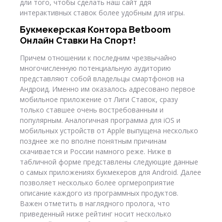
дли того, чтобы сделать наш сайт ддя
интерактивных ставок более удобным для игры.
Букмекерская Контора Betboom
Онлайн Ставки На Спорт!
Причем отношении к последним чрезвычайно
многочисленную потенциальную аудиторию
представляют собой владельцы смартфонов на
Андроид. Именно им оказалось адресовано первое
мобильное приложение от Лиги Ставок, сразу
только ставшее очень востребованным и
популярным. Аналогичная программа для iOS и
мобильных устройств от Apple выпущена несколько
позднее же по вполне понятным причинам
скачивается и России намного реже. Ниже в
табличной форме представлены следующие данные
о самых приложениях букмекеров для Android. Далее
позволяет несколько более оргмероприятие
описание каждого из программных продуктов.
Важен отметить в наглядного пролога, что
приведенный ниже рейтинг носит несколько