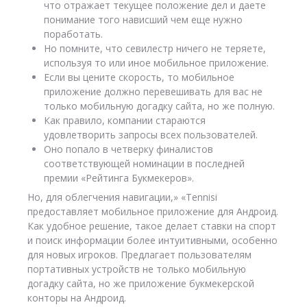
что отражает текущее положение дел и даете
понимание того нависший чем еще нужно
поработать.
Но помните, что севилестр ничего не теряете,
используя то или иное мобильное приложение.
Если вы цените скорость, то мобильное
приложение должно перевешивать для вас не
только мобильную догадку сайта, но же полную.
Как правило, компании стараются
удовлетворить запросы всех пользователей.
Оно попало в четверку финалистов
соответствующей номинации в последней
премии «Рейтинга Букмекеров».
Но, для облегчения навигации,» «Tennisi
предоставляет мобильное приложение для Андроид.
Как удобное решение, такое делает ставки на спорт
и поиск информации более интуитивными, особенно
для новых игроков. Предлагает пользователям
портативных устройств не только мобильную
догадку сайта, но же приложение букмекерской
конторы на Андроид.