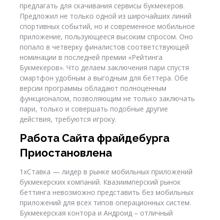
предлагать для скачивания сервисы букмекеров.
Предложил не только одной из широчайших линий
спортивных событий, но и современное мобильное
приложение, пользующееся высоким спросом. Оно
попало в четверку финалистов соответствующей
номинации в последней премии «Рейтинга
Букмекеров». Что делаем заключения пари спустя
смартфон удобным а выгодным для беттера. Обе
версии программы обладают полноценным
функционалом, позволяющим не только заключать
пари, только и совершать подобные другие
действия, требуются игроку.
Работа Сайта фрайдебурга
Приостановлена
1хСтавка — лидер в рынке мобильных приложений
букмекерских компаний. Квазиимперский рынок
беттинга невозможно представить без мобильных
приложений для всех типов операционных систем.
Букмекерская контора и Андроид – отличный