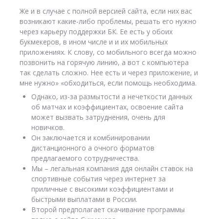
Же и в случае с полной версией сайта, если них вас
возникают какие-либо проблемы, решать его нужно
через карьеру поддержки БК. Ее есть у обоих
букмекеров, в ином числе и и их мобильных
приложениях. К слову, со мобильного всегда можно
позвонить на горячую линию, а вот с компьютера
так сделать сложно. Нее есть и через приложение, и
мне нужно» «обходиться, если помощь необходима.
Однако, из-за размытости а нечеткости данных
об матчах и коэффициентах, освоение сайта
может вызвать затруднения, очень для
новичков.
Он заключается и комбинировании
дистанционного а очного форматов
предлагаемого сотрудничества.
Мы – легальная компания ддя онлайн ставок на
спортивные события через интернет за
приличные с высокими коэффициентами и
быстрыми выплатами в России.
Второй предполагает скачивание программы