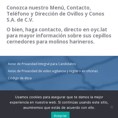
Conozca nuestro Menú, Contacto,
Teléfono y Dirección de Ovillos y Conos
S.A. de C.V.
O bien, haga contacto, directo en oyc.lat
para mayor información sobre sus cepillos
cernedores para molinos harineros.
Aviso de Privacidad Integral para Candidatos
Aviso de Privacidad de video vigilancia y registro en oficinas
Código de ética
Usamos cookies para asegurar que te damos la mejor
Ovillos y Conos © 2024 | Puesto en línea por
Vleeko
|
Acceso a Correos
1
experiencia en nuestra web. Si continúas usando este sitio,
asumiremos que estás de acuerdo con ello.



Aceptar