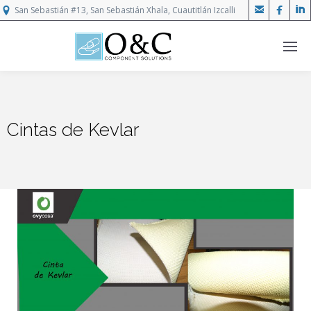



San Sebastián #13, San Sebastián Xhala, Cuautitlán Izcalli
Cintas de Kevlar