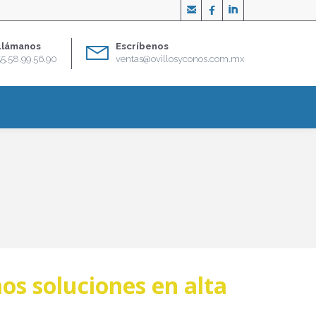



Llámanos
Escríbenos
55.58.99.56.90
ventas@ovillosyconos.com.mx
mos soluciones en alta