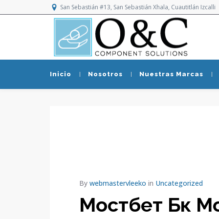
San Sebastián #13, San Sebastián Xhala, Cuautitlán Izcalli
Inicio
Nosotros
Nuestras Marcas
By
webmastervleeko
in
Uncategorized
Мостбет Бк Mo