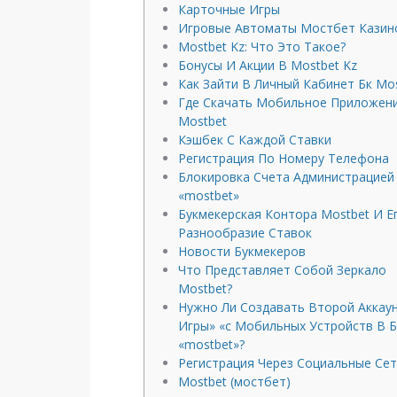
Карточные Игры
Игровые Автоматы Мостбет Казин
Mostbet Kz: Что Это Такое?
Бонусы И Акции В Mostbet Kz
Как Зайти В Личный Кабинет Бк Mo
Где Скачать Мобильное Приложени
Mostbet
Кэшбек С Каждой Ставки
Регистрация По Номеру Телефона
Блокировка Счета Администрацией
«mostbet»
Букмекерская Контора Mostbet И Е
Разнообразие Ставок
Новости Букмекеров
Что Представляет Собой Зеркало
Mostbet?
Нужно Ли Создавать Второй Аккау
Игры» «с Мобильных Устройств В Б
«mostbet»?
Регистрация Через Социальные Се
Mostbet (мостбет)