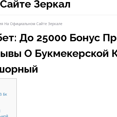
Сайте Зеркал
ия На Официальном Сайте Зеркале
ет: До 25000 Бонус П
зывы О Букмекерской 
шорный
В Бк
:
льной