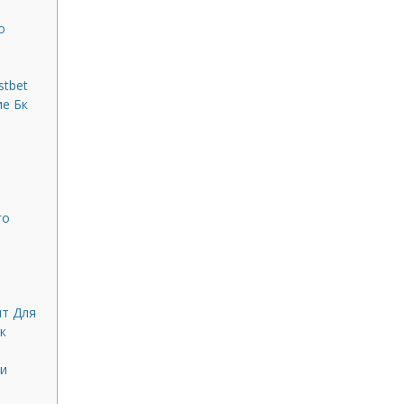
о
stbet
е Бк
го
нт Для
к
ти