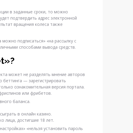
кции в заданные сроки, то можно
будет подтвердить адрес электронной
зультат вращения колеса также
а можно подписаться» «на рассылку с
зличными способами вывода средств.
t»?
екта может не разделять мнение авторов
го беттинга — зарегистрировать
только ознакомительная версия портала.
 фриспинов или фрибетов.
вного баланса.
сыграть в онлайн казино.
о лица, достигшие 18 лет.
настройках» «нельзя установить пароль