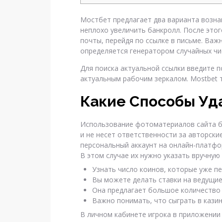
Мостбет предлагает два варианта вознаг
неплохо увеличить банкролл. После этог
почты, перейдя по ссылке в письме. Важ
определяется генератором случайных чис
Для поиска актуальной ссылки введите п
актуальным рабочим зеркалом. Mostbet 
Какие Способы Уда
Использование фотоматериалов сайта бе
и не несет ответственности за авторск
персональный аккаунт на онлайн-платфо
В этом случае их нужно указать вручную
Узнать число коинов, которые уже пе
Вы можете делать ставки на ведущие
Она предлагает большое количество 
Важно понимать, что сыграть в кази
В личном кабинете игрока в приложении