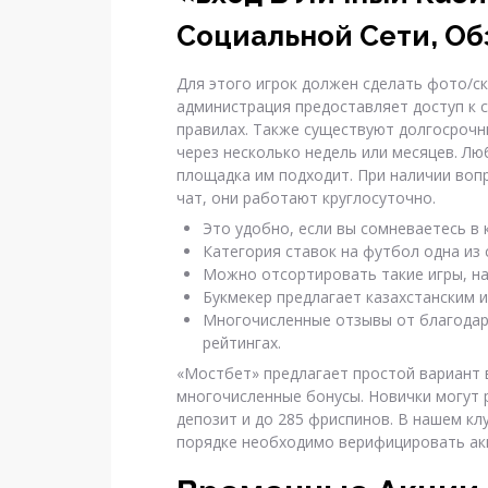
Социальной Сети, Об
Для этого игрок должен сделать фото/ск
администрация предоставляет доступ к 
правилах. Также существуют долгосрочн
через несколько недель или месяцев. Лю
площадка им подходит. При наличии вопр
чат, они работают круглосуточно.
Это удобно, если вы сомневаетесь в 
Категория ставок на футбол одна из 
Можно отсортировать такие игры, на
Букмекер предлагает казахстанским 
Многочисленные отзывы от благодарн
рейтингах.
«Мостбет» предлагает простой вариант 
многочисленные бонусы. Новички могут 
депозит и до 285 фриспинов. В нашем к
порядке необходимо верифицировать ак