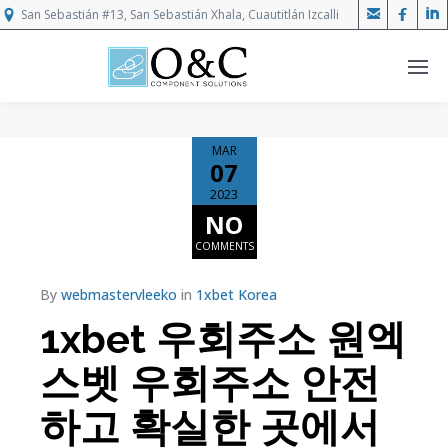



San Sebastián #13, San Sebastián Xhala, Cuautitlán Izcalli
MAR
07
2023
NO
COMMENTS
By
webmastervleeko
in
1xbet Korea
1xbet 우회주소 원엑
스벳 우회주소 안전
하고 확실한 곳에서