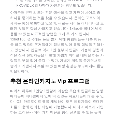
PROVIDER 회사마다 차단되는 경우도 있습니다.
아마추어 콘텐츠 또는 전문 생산을 찾고 계면이 사이트 중
하나를 좋아하는 것을 찾을 수 있습니다. 온라인 포르노의
세계는 항상 변화하고 있으며, 새로운 사이트가 나타나고 오
래된 것들은 항상 사라지고 있습니다. 1xBet을 국내에서 이
용할 수 있는 대표적인 방법은 크게 두 가지 입니다
1xbet100. 결국에는 돈을 벌기 위해 통협팀들은 나쁜 행동
을 하고 있으며 유저들에게 정보를 받아 통장 협박을 진행하
고 있습니다. 입금액 역시 1만 원부터 입금이 가능해 경험이
적은 신규 진입자들을 비롯해 가볍게 취미로 베팅을 하는 사
람들도 부담 없이 즐길 수 있다. 가볍게 게임을 즐기면서도
승리의 기쁨까지 누릴 수 있는 베팅 환경은 누구에게나 환영
받을만하다.
추천 온라인카지노 Vip 프로그램
따라서 하루에 1인당 1만달러 이상은 우습게 입금하는 양방
배터들이 피나클에게 있어 딱 걸맞는 파트너들이라 볼 수 있
다. IOS, 안드로이드 앱을 개발하여 모든 이용자들이 휴대전
화를 이용해 편리한 배팅이 가능합니다. 미러 사이트에 가입
하는 고객은» «여러 가지 이유로 항상 신뢰할 수 있는 올바