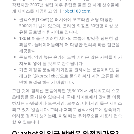
작됐지만 2007년 설립 이후 유럽은 물론 전 세계 선수들에
게 서비스를 제공하고 있다
1xbet100.com
.
원엑스벳(1xbet)은 러시아에 오프라인 배팅 매장만
5000개가 넘게 있으며, 온라인 회원은 50만명 이상 보
유한 글로벌 배팅사이트 입니다.
1xBet 어플은 이러한 시대의 흐름에 발맞춘 당연한 결
과물로, 플레이어들에게 더 다양한 편의와 빠른 접근을
제공한다.
돈포차, 악명 높은 온라인 도박 키킹은 많은 사람들이 카
지노의 왕이 될 것으로 간주됩니다.
기존 계정을 분실해 재가입을 원하시는 분들이라면, 텔
레그램 ‘@korea1xbet‘으로 문의하셔서 계정 오류를 원
만히 해결을 하시기 바랍니다.
그런 것에 질리신 분들이라면 ‘벳365’에서 세계최고의 스포
츠배팅을 즐기실수 있습니다. 국내 사이트에서 많이들 이용
하시는 파워볼이나 토큰게임, 로투스, 미니게임 들은 서비스
되고 있지 않습니다. 그러나 때때로 공식사이트에 접속하기
어려운 경우가 생기는데, 이럴 때는 우회주소를 사용해 접속
할 수 있습니다.
Q: 1xbet의 입금 방법은 안전한가요?