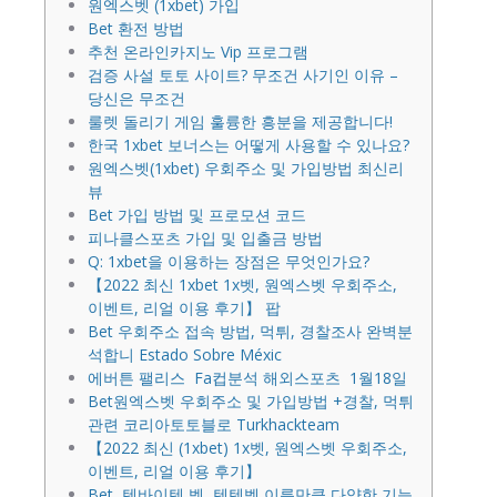
원엑스벳 (1xbet) 가입
Bet 환전 방법
추천 온라인카지노 Vip 프로그램
검증 사설 토토 사이트? 무조건 사기인 이유 –
당신은 무조건
룰렛 돌리기 게임 훌륭한 흥분을 제공합니다!
한국 1xbet 보너스는 어떻게 사용할 수 있나요?
원엑스벳(1xbet) 우회주소 및 가입방법 최신리
뷰
Bet 가입 방법 및 프로모션 코드
피나클스포츠 가입 및 입출금 방법
Q: 1xbet을 이용하는 장점은 무엇인가요?
【2022 최신 1xbet 1x벳, 원엑스벳 우회주소,
이벤트, 리얼 이용 후기】 팝
Bet 우회주소 접속 방법, 먹튀, 경찰조사 완벽분
석합니 Estado Sobre Méxic
에버튼 팰리스 Fa컵분석 해외스포츠 1월18일
Bet원엑스벳 우회주소 및 가입방법 +경찰, 먹튀
관련 코리아토토블로 Turkhackteam
【2022 최신 (1xbet) 1x벳, 원엑스벳 우회주소,
이벤트, 리얼 이용 후기】
Bet, 텐바이텐 벳, 텐텐벳 이름만큼 다양한 기능