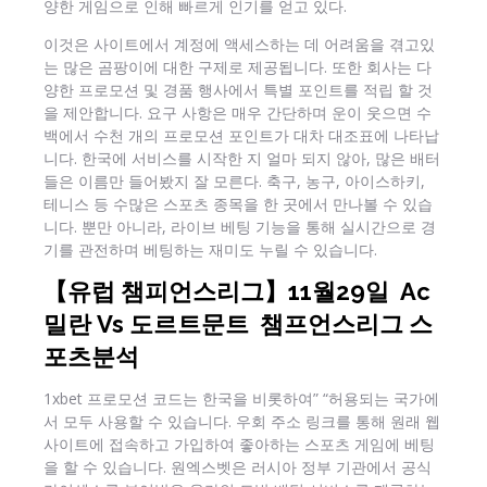
양한 게임으로 인해 빠르게 인기를 얻고 있다.
이것은 사이트에서 계정에 액세스하는 데 어려움을 겪고있
는 많은 곰팡이에 대한 구제로 제공됩니다. 또한 회사는 다
양한 프로모션 및 경품 행사에서 특별 포인트를 적립 할 것
을 제안합니다. 요구 사항은 매우 간단하며 운이 웃으면 수
백에서 수천 개의 프로모션 포인트가 대차 대조표에 나타납
니다. 한국에 서비스를 시작한 지 얼마 되지 않아, 많은 배터
들은 이름만 들어봤지 잘 모른다. 축구, 농구, 아이스하키,
테니스 등 수많은 스포츠 종목을 한 곳에서 만나볼 수 있습
니다. 뿐만 아니라, 라이브 베팅 기능을 통해 실시간으로 경
기를 관전하며 베팅하는 재미도 누릴 수 있습니다.
【유럽 챔피언스리그】11월29일 Ac
밀란 Vs 도르트문트 챔프언스리그 스
포츠분석
1xbet 프로모션 코드는 한국을 비롯하여” “허용되는 국가에
서 모두 사용할 수 있습니다. 우회 주소 링크를 통해 원래 웹
사이트에 접속하고 가입하여 좋아하는 스포츠 게임에 베팅
을 할 수 있습니다. 원엑스벳은 러시아 정부 기관에서 공식