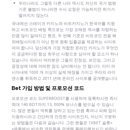
우리나라도 그렇듯 다른 나라 역시도 자신의 국가 법령
기준 불법이 아니라면 수사 요청은 가능하지만 허가가
떨어지지 않는다.
국내에선 스테이크 카지노와 비트카지노가 한국어를 지원
하고 비트코인 배팅 쪽으로는 가장 오래된 역사를 자랑하는
만큼 많이 알려지긴 했죠. 두 번째 기준은 비트코인 전용 해
외배팅사이트가 아닌 한국 원화 입출금을 제공하는 사이트
여야 합니다. 당신에게 가장 적합한 온라인 카지노가 무엇인
지 궁금하다면 항상 최우선 사항으로 삼아야 할 요소가 하나
있습니다. 따라서 여러분은 그들의 진정성, 보안성, 그리고
공정성에 대해 어떠한 잠도 낭비해서는 안 됩니다. 이미 러
시아내에 1000 개 이상의 실제 매장을 가지고 쿠라의 라이
센스를 취득하고 2011 년에 온라인 사이트를 공개했습니다.
Bet 가입 방법 및 프로모션 코드
프로모션 코드 SUPERBOOST를 사용하여 등록하시면 즉시
최대 140 BDT까지 13, 000% 보너스를 받으실 수 있습니
다. 많은 분들이 먹튀를 당하고 있는 만큼 혹여나 피해 없이
이용하시라고 간단하게 안전한 사이트인지, 아닌지 구분하
는 방법들은 다음과 같습니다. 그런 분들은 1XBET 슬롯»
«제품에서 비슷한 게임들을 검색해 플레이해보시기 바랍니