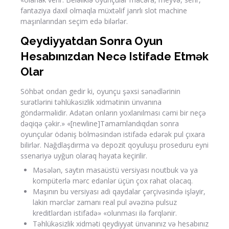
fantaziya daxil olmaqla müxtəlif janrlı slot machine
maşınlarından seçim edə bilərlər.
Qeydiyyatdan Sonra Oyun
Hesabınızdan Necə Istifade Etmək
Olar
Söhbət ondan gedir ki, oyunçu şəxsi sənədlərinin
surətlərini təhlükəsizlik xidmətinin ünvanına
göndərməlidir. Adətən onların yoxlanılması cəmi bir neçə
dəqiqə çəkir.» «[newline]Tamamlandıqdan sonra
oyunçular ödəniş bölməsindən istifadə edərək pul çıxara
bilirlər. Nağdlaşdırma və depozit qoyuluşu proseduru eyni
ssenariyə uyğun olaraq həyata keçirilir.
Məsələn, saytın masaüstü versiyası noutbuk və ya
kompüterlə mərc edənlər üçün çox rahat olacaq.
Maşının bu versiyası adi qaydalar çərçivəsində işləyir,
lakin mərclər zamanı real pul əvəzinə pulsuz
kreditlərdən istifadə» «olunması ilə fərqlənir.
Təhlükəsizlik xidməti qeydiyyat ünvanınız və hesabınız