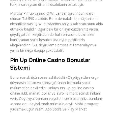
türk, azərbaycan dillərini dsəhifənin əstəkləyir.
Mərclər Pin-up casino QIWI Lender tərəfindən idarə
olunan TsUPIS-ə aiddir. Bu o deməkdir ki, müştərilərin
identifikasiyası QIWI cüzdanının ən yüksək statusunu əldə
etməklə bağlıdır. Əgər belə bir onlayn cüzdanınız varsa,
qeydiyyatdan keçdikdən dərhal sonra onu bukmeker
kontorunun şəxsi hesabınızda oyun profilinizlə
əlaqələndirin. Bu, doğrulama prosesini tamamlayır və
yalnız bir neçə dəqiqə çəkəcəkdir.
Pin Up Online Casino Bonuslar
Sistemi
Bunu etmək üçün əsas səhifədəki «Qeydiyyatdan keç»
düyməsini basın və sonra görünən formada şəxsi
məlumatları daxil edin. Onlayn Pin Up on line casino
online rubl, manat, dollar və avro ilə mərc etmək imkanı
verir. Qeydiyyat zamanı valyutanı seçə bilərsiniz, bundan»
«sonra onu dəyişdirmək mümkün deyil. Mobil proqramı
yükləmək üçün rəsmi App Store və Play Market