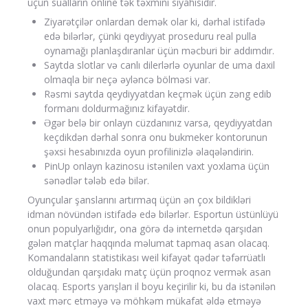
üçün sualların online tək təxmini siyahısıdır.
Ziyarətçilər onlardan demək olar ki, dərhal istifadə
edə bilərlər, çünki qeydiyyat proseduru real pulla
oynamağı planlaşdıranlar üçün məcburi bir addımdır.
Saytda slotlar və canlı dilerlərlə oyunlar de uma daxil
olmaqla bir neçə əyləncə bölməsi var.
Rəsmi saytda qeydiyyatdan keçmək üçün zəng edib
formanı doldurmağınız kifayətdir.
Əgər belə bir onlayn cüzdanınız varsa, qeydiyyatdan
keçdikdən dərhal sonra onu bukmeker kontorunun
şəxsi hesabınızda oyun profilinizlə əlaqələndirin.
PinUp onlayn kazinosu istənilen vaxt yoxlama üçün
sənədlər tələb edə bilər.
Oyunçular şanslarını artırmaq üçün ən çox bildikləri
idman növündən istifadə edə bilərlər. Esportun üstünlüyü
onun populyarlığıdır, ona görə də internetdə qarşıdan
gələn matçlar haqqında məlumat tapmaq asan olacaq.
Komandaların statistikası weil kifayət qədər təfərrüatlı
olduğundan qarşıdakı matç üçün proqnoz vermək asan
olacaq. Esports yarışları il boyu keçirilir ki, bu da istənilən
vaxt mərc etməyə və möhkəm mükafat əldə etməyə