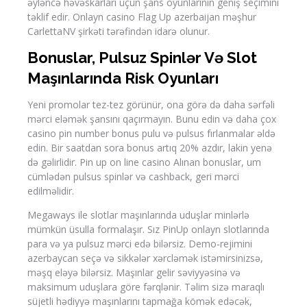
əyləncə həvəskarları üçün şans oyunlarının geniş seçimini
təklif edir. Onlayn casino Flag Up azerbaijan məşhur
CarlettaNV şirkəti tərəfindən idarə olunur.
Bonuslar, Pulsuz Spinlər Və Slot
Maşınlarında Risk Oyunları
Yeni promolar tez-tez görünür, ona görə də daha sərfəli
mərci eləmək şansını qaçırmayın. Bunu edin və daha çox
casino pin number bonus pulu və pulsus fırlanmalar əldə
edin. Bir saatdan sora bonus artıq 20% azdır, lakin yenə
də gəlirlidir. Pin up on line casino Alınan bonuslar, um
cümlədən pulsus spinlər və cashback, geri mərci
edilməlidir.
Megaways ile slotlar maşınlarında uduşlar minlərlə
mümkün üsulla formalaşır. Sız PinUp onlayn slotlarında
para və ya pulsuz mərci edə bilərsiz. Demo-rejimini
azerbaycan seçə və sikkələr xərcləmək istəmirsinizsə,
məşq eləyə bilərsiz. Maşınlar gelir səviyyəsinə və
maksimum uduşlara göre fərqlənir. Təlim sizə maraqlı
süjetli hədiyyə maşınlarını tapmağa kömək edəcək,