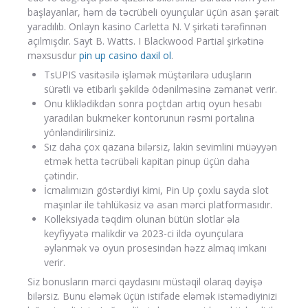
başlayanlar, həm də təcrübeli oyunçular üçün asan şərait
yaradılıb. Onlayn kasino Carletta N. V şirkəti tərəfinnən
açılmışdır. Sayt B. Watts. I Blackwood Partial şirkətinə
məxsusdur
pin up casino daxil ol
.
TsUPIS vasitəsilə işləmək müştərilərə uduşların
sürətli və etibarlı şəkildə ödənilməsinə zəmanət verir.
Onu kliklədikdən sonra poçtdan artıq oyun hesabı
yaradılan bukmeker kontorunun rəsmi portalına
yönləndirilirsiniz.
Sız daha çox qazana bilərsiz, lakin sevimlini müəyyən
etmək hetta təcrübəli kapitan pinup üçün daha
çətindir.
İcmalımızın göstərdiyi kimi, Pin Up çoxlu sayda slot
maşınlar ile təhlükəsiz və asan mərci platformasıdır.
Kolleksiyada təqdim olunan bütün slotlar əla
keyfiyyətə malikdir və 2023-ci ildə oyunçulara
əylənmək və oyun prosesindən həzz almaq imkanı
verir.
Siz bonusların mərci qaydasını müstəqil olaraq dəyişə
bilərsiz. Bunu eləmək üçün istifade eləmək istəmədiyinizi