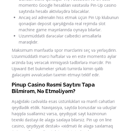
momento Google hesabları vasitəsilə Pin-Up casino
saytında hesabı aktivləşdirə biləcəklər.
Ancaq əsl adrenalin hiss etmək üçün Pin Up klubunun
qonaqları deposit qarşılığında real rejimdə slot
machine game maşınlarında oynaya bilərlər.
Uzunmüddətli dərəcələr cəlbedici əmsallarla
maraqlıdır.
Maksimum mənfəətlə spor mərclərini seç və yerləşdirin.
Uzunmüddətli mərci həftələr və en este momento aylar
ərzində baş verəcək irimiqyaslı tədbirlərə mərcdir. Pin
Upward Bet bukmeker şirkəti turnirdə kimin qalib
gələcəyini əvvəlcədən təxmin etməyi teklif edir.
Pinup Casino Rəsmi Saytını Tapa
Bilmirəm, Nə Etməliyəm?
Aşağıdakı cədvəldə esas üstünlükləri və mənfi cəhətləri
qeydlədik etdik. Naviqasiya, saytda bonusdar və uduşlar
haqqda suallarınız varsa, qeydiyyat sayt kazinonun
texniki dəstəyi ile əlagə saxlaya bilərsiz. Pin up on line
casino, qeydiyyat destək» «xidməti ile əlagə saxlamaq