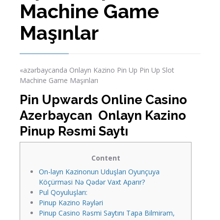
Machine Game
Maşınlar
«azərbaycanda Onlayn Kazino Pin Up Pin Up Slot
Machine Game Maşınları
Pin Upwards Online Casino
Azerbaycan ️ Onlayn Kazino
Pinup Rəsmi Saytı
Content
On-layn Kazinonun Uduşları Oyunçuya
Köçürməsi Nə Qədər Vaxt Aparır?
Pul Qoyuluşları:
Pinup Kazino Rəyləri
Pinup Casino Rəsmi Saytını Tapa Bilmirəm,