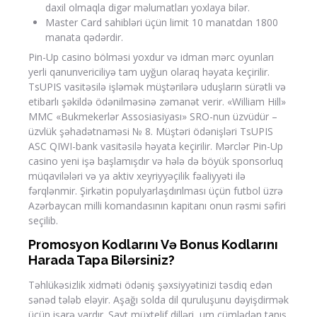
daxil olmaqla digər məlumatları yoxlaya bilər.
Master Card sahibləri üçün limit 10 manatdan 1800
manata qədərdir.
Pin-Up casino bölməsi yoxdur və idman mərc oyunları
yerli qanunvericiliyə tam uyğun olaraq həyata keçirilir.
TsUPIS vasitəsilə işləmək müştərilərə uduşların sürətli və
etibarlı şəkildə ödənilməsinə zəmanət verir. «William Hill»
MMC «Bukmekerlər Assosiasiyası» SRO-nun üzvüdür –
üzvlük şəhadətnaməsi № 8. Müştəri ödənişləri TsUPIS
ASC QIWI-bank vasitəsilə həyata keçirilir. Mərclər Pin-Up
casino yeni işə başlamışdır və hələ də böyük sponsorluq
müqavilələri və ya aktiv xeyriyyəçilik fəaliyyəti ilə
fərqlənmir. Şirkətin populyarlaşdırılması üçün futbol üzrə
Azərbaycan milli komandasının kapitanı onun rəsmi səfiri
seçilib.
Promosyon Kodlarını Və Bonus Kodlarını
Harada Tapa Bilərsiniz?
Təhlükəsizlik xidməti ödəniş şəxsiyyətinizi təsdiq edən
sənəd tələb eləyir. Aşağı solda dil quruluşunu dəyişdirmək
üçün işarə vardır. Sayt müxtelif dilləri, um cümlədən tanış