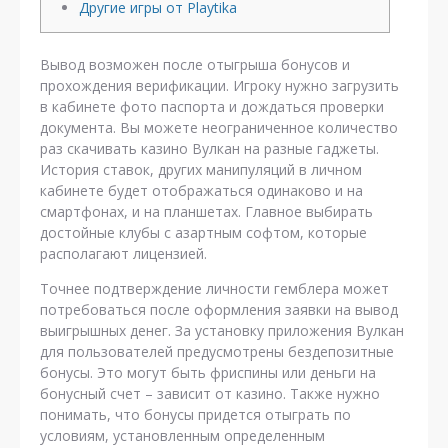
Другие игры от Playtika
Вывод возможен после отыгрыша бонусов и
прохождения верификации. Игроку нужно загрузить
в кабинете фото паспорта и дождаться проверки
документа. Вы можете неограниченное количество
раз скачивать казино Вулкан на разные гаджеты.
История ставок, других манипуляций в личном
кабинете будет отображаться одинаково и на
смартфонах, и на планшетах. Главное выбирать
достойные клубы с азартным софтом, которые
располагают лицензией.
Точнее подтверждение личности гемблера может
потребоваться после оформления заявки на вывод
выигрышных денег. За установку приложения Вулкан
для пользователей предусмотрены бездепозитные
бонусы. Это могут быть фриспины или деньги на
бонусный счет – зависит от казино. Также нужно
понимать, что бонусы придется отыграть по
условиям, установленным определенным