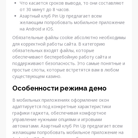
Что касается сроков вывода, то они составляют
от 30 минут до 8 часов.
Азартный клуб Pin Up предлагает всем
желающим попробовать мобильное приложение
на Android и iOS.
Обязательные файлы cookie абсолютно необходимы
для корректной работы сайта. В категорию
обязательных входят файлы, которые
обеспечивают бесперебойную работу сайта и
поддерживают безопасность. Это самые понятные и
простые слоты, которые встретятся вам в любом
существующем казино.
Особенности режима демо
В мобильных приложениях оформление окон
адаптируется под конкретные характеристики
графики гаджета, обеспечивая комфортное
управление нужными опциями и игровыми
автоматами. Азартный клуб Pin Up предлагает всем
желающим попробовать мобильное приложение на