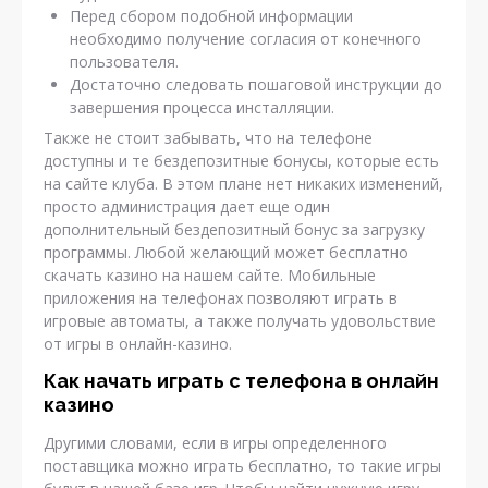
Перед сбором подобной информации
необходимо получение согласия от конечного
пользователя.
Достаточно следовать пошаговой инструкции до
завершения процесса инсталляции.
Также не стоит забывать, что на телефоне
доступны и те бездепозитные бонусы, которые есть
на сайте клуба. В этом плане нет никаких изменений,
просто администрация дает еще один
дополнительный бездепозитный бонус за загрузку
программы. Любой желающий может бесплатно
скачать казино на нашем сайте. Мобильные
приложения на телефонах позволяют играть в
игровые автоматы, а также получать удовольствие
от игры в онлайн-казино.
Как начать играть с телефона в онлайн
казино
Другими словами, если в игры определенного
поставщика можно играть бесплатно, то такие игры