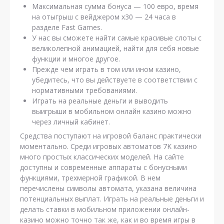
Максимальная сумма бонуса — 100 евро, время
на отыгрыш с вейджером х30 — 24 часа в
разделе Fast Games.
У нас вы сможете найти самые красивые слоты с
великолепной анимацией, найти для себя новые
функции и многое другое.
Прежде чем играть в том или ином казино,
убедитесь, что вы действуете в соответствии с
нормативными требованиями.
Играть на реальные деньги и выводить
выигрыши в мобильном онлайн казино можно
через личный кабинет.
Средства поступают на игровой баланс практически
моментально. Среди игровых автоматов 7K казино
много простых классических моделей. На сайте
доступны и современные аппараты с бонусными
функциями, трехмерной графикой. В нем
перечислены символы автомата, указана величина
потенциальных выплат. Играть на реальные деньги и
делать ставки в мобильном приложении онлайн-
казино можно точно так же, как и во время игры в