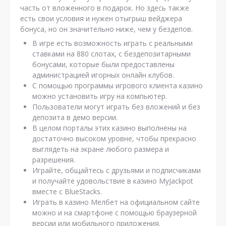
часть от вложенного в подарок. Но здесь также
есть свои условия и нужен отыгрыш вейджера
бонуса, но он значительно ниже, чем у бездепов.
В игре есть возможность играть с реальными
ставками на 880 слотах, с бездепозитарными
бонусами, которые были предоставлены
администрацией игорных онлайн клубов.
С помощью программы игрового клиента казино
можно установить игру на компьютер.
Пользователи могут играть без вложений и без
депозита в демо версии.
В целом порталы этих казино выполнены на
достаточно высоком уровне, чтобы прекрасно
выглядеть на экране любого размера и
разрешения.
Играйте, общайтесь с друзьями и подписчиками
и получайте удовольствие в казино MyJackpot
вместе с BlueStacks.
Играть в казино Мелбет на официальном сайте
можно и на смартфоне с помощью браузерной
версии или мобильного приложения.