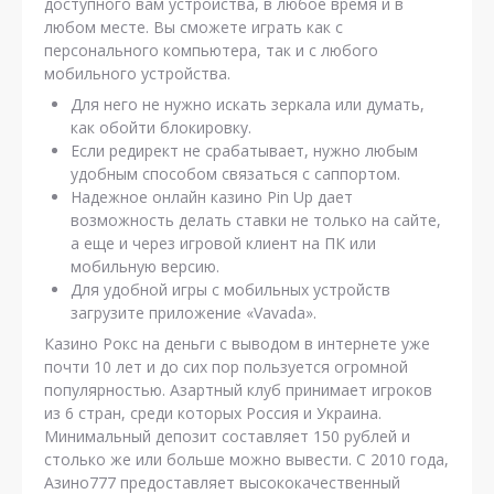
доступного вам устройства, в любое время и в
любом месте. Вы сможете играть как с
персонального компьютера, так и с любого
мобильного устройства.
Для него не нужно искать зеркала или думать,
как обойти блокировку.
Если редирект не срабатывает, нужно любым
удобным способом связаться с саппортом.
Надежное онлайн казино Pin Up дает
возможность делать ставки не только на сайте,
а еще и через игровой клиент на ПК или
мобильную версию.
Для удобной игры с мобильных устройств
загрузите приложение «Vavada».
Казино Рокс на деньги с выводом в интернете уже
почти 10 лет и до сих пор пользуется огромной
популярностью. Азартный клуб принимает игроков
из 6 стран, среди которых Россия и Украина.
Минимальный депозит составляет 150 рублей и
столько же или больше можно вывести. С 2010 года,
Азино777 предоставляет высококачественный