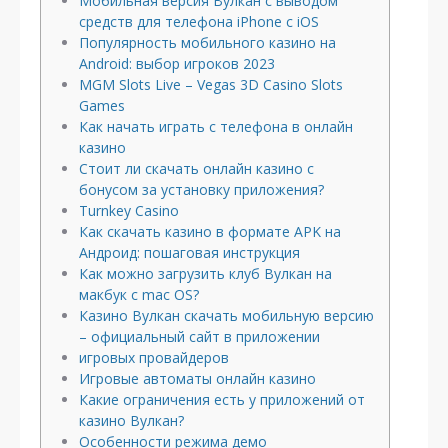
Мобильная версия Вулкан с выводом
средств для телефона iPhone c iOS
Популярность мобильного казино на
Android: выбор игроков 2023
MGM Slots Live – Vegas 3D Casino Slots
Games
Как начать играть с телефона в онлайн
казино
Стоит ли скачать онлайн казино с
бонусом за установку приложения?
Turnkey Casino
Как скачать казино в формате APK на
Андроид: пошаговая инструкция
Как можно загрузить клуб Вулкан на
макбук с mac OS?
Казино Вулкан скачать мобильную версию
– официальный сайт в приложении
игровых провайдеров
Игровые автоматы онлайн казино
Какие ограничения есть у приложений от
казино Вулкан?
Особенности режима демо