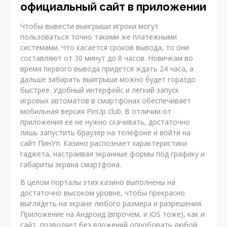
официальный сайт в приложении
Чтобы вывести выигрыши игроки могут
пользоваться точно такими же платежными
системами. Что касается сроков вывода, то они
составляют от 30 минут до 8 часов. Новичкам во
время первого вывода придется ждать 24 часа, а
дальше забирать выигрыши можно будет гораздо
быстрее. Удобный интерфейс и легкий запуск
игровых автоматов в смартфонах обеспечивает
мобильная версия PinUp club. В отличии от
приложения ее не нужно скачивать, достаточно
лишь запустить браузер на телефоне и войти на
сайт ПинУп. Казино распознает характеристики
гаджета, настраивая экранные формы под графику и
габариты экрана смартфона.
В целом порталы этих казино выполнены на
достаточно высоком уровне, чтобы прекрасно
выглядеть на экране любого размера и разрешения.
Приложение на Андроид (впрочем, и iOS тоже), как и
сайт, позволяет без вложений опробовать любой