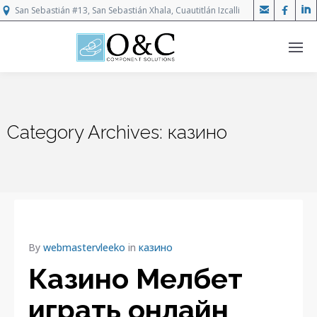



San Sebastián #13, San Sebastián Xhala, Cuautitlán Izcalli
Category Archives: казино
By
webmastervleeko
in
казино
Казино Мелбет
играть онлайн