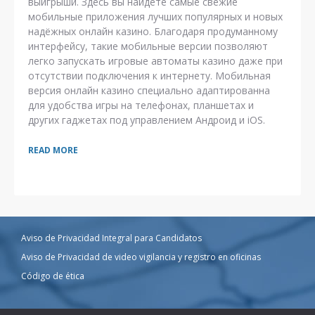
выигрыши. Здесь вы найдете самые свежие
мобильные приложения лучших популярных и новых
надёжных онлайн казино. Благодаря продуманному
интерфейсу, такие мобильные версии позволяют
легко запускать игровые автоматы казино даже при
отсутствии подключения к интернету. Мобильная
версия онлайн казино специально адаптированна
для удобства игры на телефонах, планшетах и
других гаджетах под управлением Андроид и iOS.
READ MORE
Aviso de Privacidad Integral para Candidatos
Aviso de Privacidad de video vigilancia y registro en oficinas
Código de ética