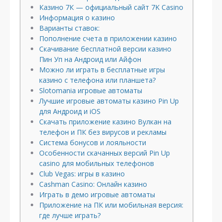
Казино 7К — официальный сайт 7K Casino
Информация o казино
Варианты ставок:
Пополнение счета в приложении казино
Скачивание бесплатной версии казино
Пин Уп на Андроид или Айфон
Можно ли играть в бесплатные игры
казино с телефона или планшета?
Slotomania игровые автоматы
Лучшие игровые автоматы казино Pin Up
для Андроид и iOS
Скачать приложение казино Вулкан на
телефон и ПК без вирусов и рекламы
Система бонусов и лояльности
Особенности скачанных версий Pin Up
casino для мобильных телефонов
Club Vegas: игры в казино
Cashman Casino: Онлайн казино
Играть в демо игровые автоматы
Приложение на ПК или мобильная версия:
где лучше играть?