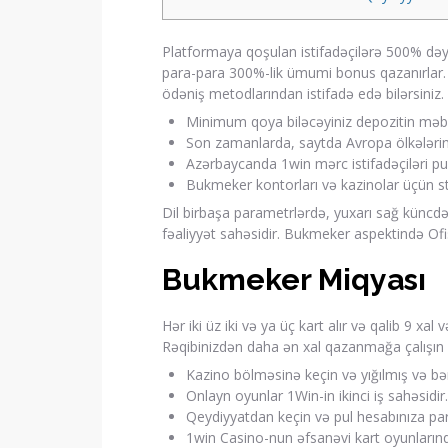
Platformaya qoşulan istifadəçilərə 500% dəy
para-para 300%-lik ümumi bonus qazanırlar. 
ödəniş metodlarından istifadə edə bilərsiniz
Minimum qoya biləcəyiniz depozitin məbl
Son zamanlarda, saytda Avropa ölkələri
Azərbaycanda 1win mərc istifadəçiləri pul
Bukmeker kontorları və kazinolar üçün s
Dil birbaşa parametrlərdə, yuxarı sağ küncdə 
fəaliyyət sahəsidir. Bukmeker aspektində Ofis
Bukmeker Miqyası
Hər iki üz iki və ya üç kart alır və qalib 9 x
Rəqibinizdən daha ən xal qazanmağa çalışın 
Kazino bölməsinə keçin və yığılmış və bər
Onlayn oyunlar 1Win-in ikinci iş sahəsidir.
Qeydiyyatdan keçin və pul hesabınıza para
1win Casino-nun əfsanəvi kart oyunlarında