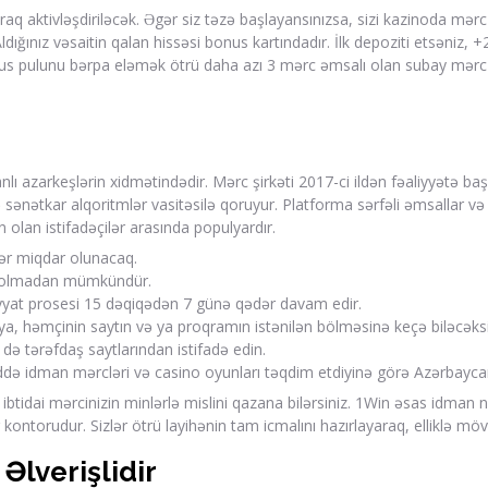
q aktivləşdiriləcək. Əgər siz təzə başlayansınızsa, sizi kazinoda mə
ldığınız vəsaitin qalan hissəsi bonus kartındadır. İlk depoziti etsəniz,
s pulunu bərpa eləmək ötrü daha azı 3 mərc əmsalı olan subay mərc 
ı azarkeşlərin xidmətindədir. Mərc şirkəti 2017-ci ildən fəaliyyətə baş
tə sənətkar alqoritmlər vasitəsilə qoruyur. Platforma sərfəli əmsallar 
olan istifadəçilər arasında populyardır.
dər miqdar olunacaq.
yat olmadan mümkündür.
iyyat prosesi 15 dəqiqədən 7 günə qədər davam edir.
 həmçinin saytın və ya proqramın istənilən bölməsinə keçə biləcəksi
də tərəfdaş saytlarından istifadə edin.
ddə idman mərcləri və casino oyunları təqdim etdiyinə görə Azərbaycan
ibtidai mərcinizin minlərlə mislini qazana bilərsiniz. 1Win əsas idman nö
er kontorudur. Sizlər ötrü layihənin tam icmalını hazırlayaraq, elliklə m
 Əlverişlidir