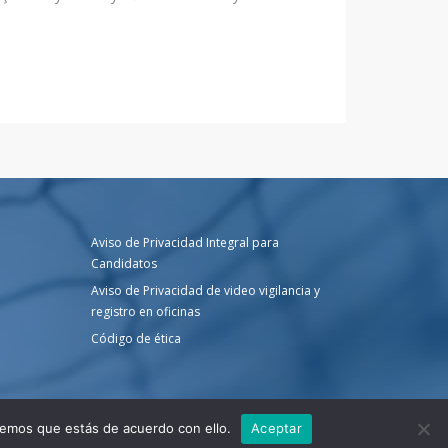
Aviso de Privacidad Integral para
Candidatos
Aviso de Privacidad de video vigilancia y
registro en oficinas
Código de ética



remos que estás de acuerdo con ello.
Aceptar