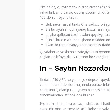
Əks halda, o, avtomatik olaraq çixar qədər h
vahid birləşmə varsa, ödəniş götürmək ötrü əl
100-dən ən oyunu tapın.
Bukmeker aspektində Ofis sadəcə onlayn ba
Siz bu oyunları oynayaraq bəxtinizi sınaya 
Layihə qəflətən çox hesabın qeydiyyata a
Çünki, bu cür alətlərin İşləmə müddəti ən 
1win-də tam qeydiyyatdan sonra istifadəçi
Qaydaları və yoxlama strategiyalarını öyrə
başlamaq kifayətdir. Bu kazino bəzi məşhur p
In – Saytın Nəzərdə
İlk dəfə 250 AZN və ya ən çox depozit qoyd
bundan sonra siz slot maşınında pulsuz fırla
balansına iç olan pulla oynaya bilməzsiniz. 
sistemlərindən istifadə edə bilərlər.
Proqramın hər hansı bir təzə istifadəçisi hədi
avro, Bitcoins və digər MDB ölkələrinin valyut