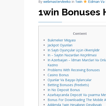
By
webmastervleeko
in
1win
Ei̇dman Və 
1win Bonuses 
Content
Bukmeker Miqyası
Jackpot Oyunları
In Saytı Oyunçular üçün Əlverişlidir
In – Saytın Nəzərdən Keçirilməsi
In Azerbaijan – İdman Mərcləri Və Onl
Kazino
Problems With Receiving Bonuses
Casino Bonus
Oyunlar Və Başqa Əyləncələr
Betting Bonuses (freebets)
In No Deposit Bonus
Azərbaycanda Depozit Və çıxarma Met
Bonus For Downloading The Mobile 
Addımda 1win Hesabının Qeydiyyatı