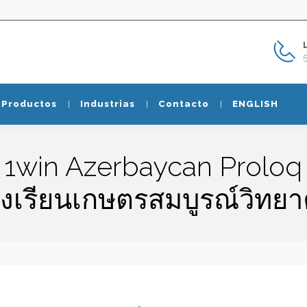
Productos
Industrias
Contacto
ENGLISH
 1win Azerbaycan Proloq
รงเรียนเกษตรสมบูรณ์วิทย