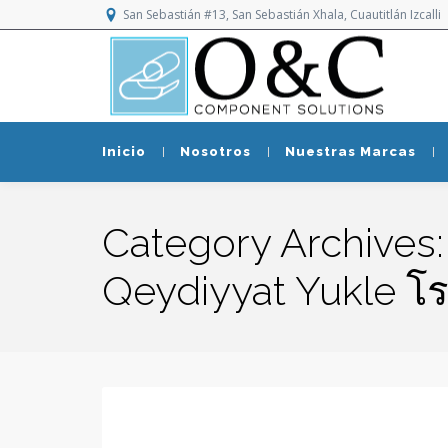
San Sebastián #13, San Sebastián Xhala, Cuautitlán Izcalli
Inicio
Nosotros
Nuestras Marcas
Category Archives:
Qeydiyyat Yukle โ