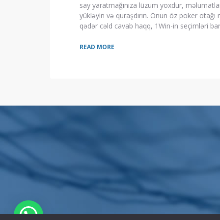
say yaratmağınıza lüzum yoxdur, məlumatlar el
yükləyin və quraşdırın. Onun öz poker otağ
qədər cəld cavab haqq, 1Win-in seçimləri bar
READ MORE
1