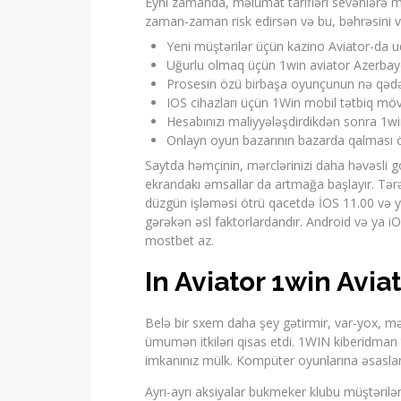
Eyni zamanda, məlumat tarifləri sevənlərə m
zaman-zaman risk edirsən və bu, bəhrəsini ver
Yeni müştərilər üçün kazino Aviator-da u
Uğurlu olmaq üçün 1win aviator Azerbayca
Prosesin özü birbaşa oyunçunun nə qədər 
IOS cihazları üçün 1Win mobil tətbiq mö
Hesabınızı maliyyələşdirdikdən sonra 1wi
Onlayn oyun bazarının bazarda qalması ö
Saytda həmçinin, mərclərinizi daha həvəsli g
ekrandakı əmsallar da artmağa başlayır. Tərə
düzgün işləməsi ötrü qacetdə İOS 11.00 və y
gərəkən əsl faktorlardandır. Android və ya
mostbet az.
In Aviator 1win Avi
Belə bir sxem daha şey gətirmir, var-yox, mə
ümumən itkiləri qisas etdi. 1WIN kiberidman
imkanınız mülk. Kompüter oyunlarına əsaslan
Ayrı-ayrı aksiyalar bukmeker klubu müştərilər