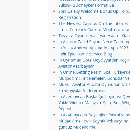
Yüksək Bukmeyker Formal Sa
Spin Galaxy Welcome Bonus Up To $
Registration
The Newest Casinos On The Internet 
əməli Currency Current Month-to-mo
Təyyarə Oyunu 1win 1win Aviator Ga
In Aviator Zahiri Saytını Necə Tapmaq
In Yüklə Android Apk Və Ios App 2023 
Indir Epic Home Service Blog
In Oynamaq Görə Qeydiyyatdan Keçin
Aviator Azerbaycan
In Online Betting Resmi Site Türkiye’de
Müqəddimə, Incelemeler, Bonuslar Ve
Müasir Aviator Aposta Oyununun Icmal
Strategiyalar Və Interfeys
In Azerbaycan Başlanğıc Login Və Qey
Yukle Winbox Malaysia: Spin, Bet, Win
Repeat
In Azərbaycana Başlanğıc: Rəsmi Vebsa
Müqəddimə, 1win Seyrək Veb-saytına
gündüz Müqəddimə