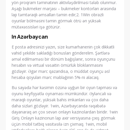
yön proqram təminatının aktivləşdirilməsi tələb olunmur.
Aşağı bukmeker marjası – bukmeker kontorları arasında
lap təmtəraqlı əmsalları təmin edir;2. 1Win obrazli
oyunlar bölməsini təmin görmək ötrü ən yüksək
mütəxəssisləri işə götürür.
In Azərbaycan
E posta adresinizi yazın, size kumarhanenin çok dikkatli
vahid şekilde sakladığı bonusları gönderelim. Şərtlərə
əməl edilməməsi bir dönüm bağışlanır, sonra oyunçunu
hesabın və virtual vəsaitin ömürlük bloklanmasını
gözləyir. Əgər mərc qazandısa, o müddət oyunçu əsl
hesaba qoyulan mərc məbləğinin 5%-ni alacaq.
Bu sayədə hər kəsimin özünə uyğun bir oyun tapması və
oyunu keyfiyyətlə oynaması mümkündür. Əyləncəli və
maraqlı oyunlar, yüksək bahis imkanları və çox daha
daha sizləri gözləyir. 1win, Azərbaycanda rəqabətə
dayanaraq ən çox sevən onlayn kazinolardan biridir. 1win
Giriş Onlayn kazinonun lap axir versiyasına çıxış görmək
üçün mobil tətbiq vasitəsilə izn çixmaq. 1win, mobil