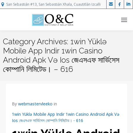



San Sebastián #13, San Sebastián Xhala, Cuautitlán Izcalli
Category Archives: 1win Yüklə
Mobile App Indir 1win Casino
Android Apk Və Ios জেএসএফ সার্ভিসেস
কোম্পানি লিমিটেড। – 616
By
webmastervleeko
in
1win Yüklə Mobile App Indir 1win Casino Android Apk Və
Ios জেএসএফ সার্ভিসেস কোম্পানি লিমিটেড। - 616