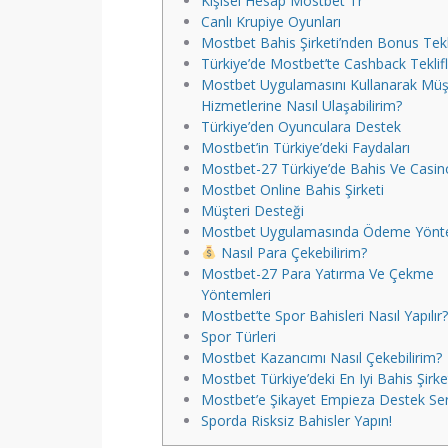
Kişisel Hesap Mostbet Tr
Canlı Krupiye Oyunları
Mostbet Bahis Şirketi’nden Bonus Tekli
Türkiye’de Mostbet’te Cashback Teklifl
Mostbet Uygulamasını Kullanarak Müş
Hizmetlerine Nasıl Ulaşabilirim?
Türkiye’den Oyunculara Destek
Mostbet’in Türkiye’deki Faydaları
Mostbet-27 Türkiye’de Bahis Ve Casin
Mostbet Online Bahis Şirketi
Müşteri Desteği
Mostbet Uygulamasında Ödeme Yönte
Nasıl Para Çekebilirim?
Mostbet-27 Para Yatırma Ve Çekme
Yöntemleri
Mostbet’te Spor Bahisleri Nasıl Yapılır?
Spor Türleri
Mostbet Kazancımı Nasıl Çekebilirim?
Mostbet Türkiye’deki En Iyi Bahis Şirke
Mostbet’e Şikayet Empieza Destek Ser
Sporda Risksiz Bahisler Yapın!