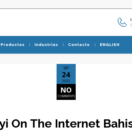
Productos
Industrias
Contacto
ENGLISH
SEP
24
2022
NO
COMMENTS
İyi On The Internet Bahi