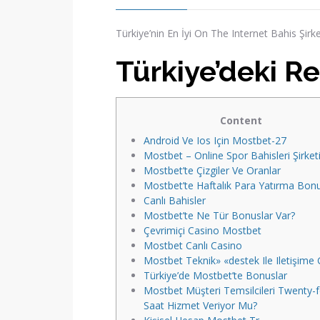
Türkiye’nin En İyi On The Internet Bahis Şirke
Türkiye’deki R
Content
Android Ve Ios Için Mostbet-27
Mostbet – Online Spor Bahisleri Şirket
Mostbet’te Çizgiler Ve Oranlar
Mostbet’te Haftalık Para Yatırma Bonu
Canlı Bahisler
Mostbet’te Ne Tür Bonuslar Var?
Çevrimiçi Casino Mostbet
Mostbet Canlı Casino
Mostbet Teknik» «destek Ile Iletişim
Türkiye’de Mostbet’te Bonuslar
Mostbet Müşteri Temsilcileri Twenty-
Saat Hizmet Veriyor Mu?