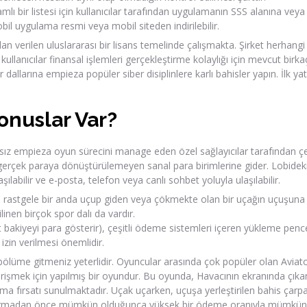
ı bir listesi için kullanıcılar tarafından uygulamanın SSS alanına veya
bil uygulama resmi veya mobil siteden indirilebilir.
an verilen uluslararası bir lisans temelinde çalışmakta. Şirket herhangi
kullanıcılar finansal işlemleri gerçekleştirme kolaylığı için mevcut bir
 dallarına empieza popüler siber disiplinlere karlı bahisler yapın. İlk 
onuslar Var?
msız empieza oyun sürecini manage eden özel sağlayıcılar tarafından ç
rçek paraya dönüştürülemeyen sanal para birimlerine gider. Lobideki 
şılabilir ve e-posta, telefon veya canlı sohbet yoluyla ulaşılabilir.
 rastgele bir anda uçup giden veya çökmekte olan bir uçağın uçuşuna 
inen birçok spor dalı da vardır.
kiyeyi para gösterir), çeşitli ödeme sistemleri içeren yükleme pence
zin verilmesi önemlidir.
n bölüme gitmeniz yeterlidir. Oyuncular arasında çok popüler olan Av
rişmek için yapılmış bir oyundur. Bu oyunda, Havacının ekranında çıka
 fırsatı sunulmaktadır. Uçak uçarken, uçuşa yerleştirilen bahis çarpa
durmadan önce mümkün olduğunca yüksek bir ödeme oranıyla mümkün 