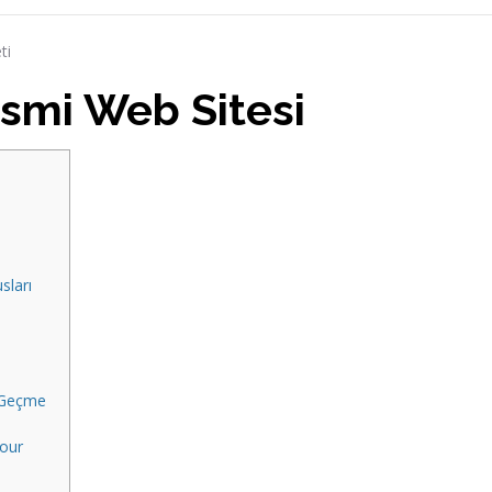
ti
esmi Web Sitesi
i
sları
e Geçme
four