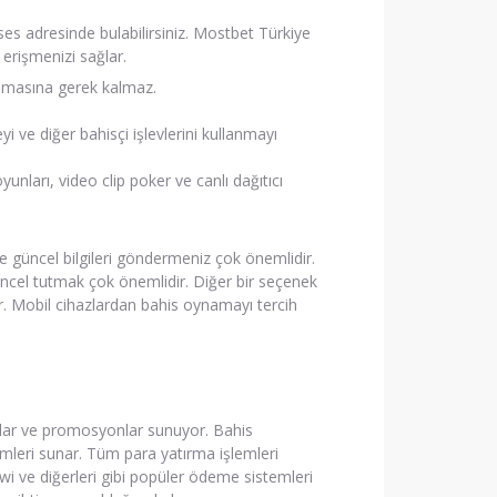
 adresinde bulabilirsiniz. Mostbet Türkiye
erişmenizi sağlar.
anmasına gerek kalmaz.
 ve diğer bahisçi işlevlerini kullanmayı
ları, video clip poker ve canlı dağıtıcı
e güncel bilgileri göndermeniz çok önemlidir.
üncel tutmak çok önemlidir. Diğer bir seçenek
ir. Mobil cihazlardan bahis oynamayı tercih
uslar ve promosyonlar sunuyor. Bahis
temleri sunar. Tüm para yatırma işlemleri
wi ve diğerleri gibi popüler ödeme sistemleri