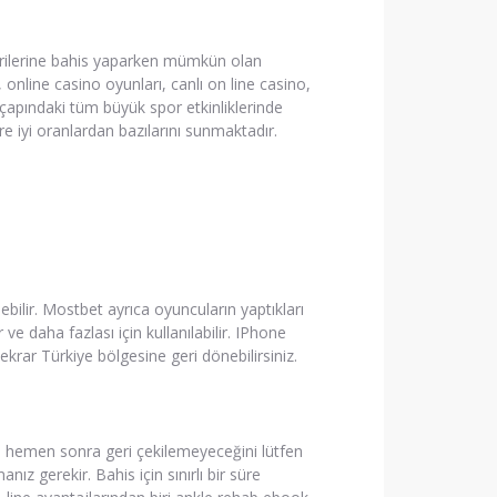
terilerine bahis yaparken mümkün olan
nline casino oyunları, canlı on line casino,
çapındaki tüm büyük spor etkinliklerinde
re iyi oranlardan bazılarını sunmaktadır.
ebilir. Mostbet ayrıca oyuncuların yaptıkları
e daha fazlası için kullanılabilir. IPhone
rar Türkiye bölgesine geri dönebilirsiniz.
n hemen sonra geri çekilemeyeceğini lütfen
z gerekir. Bahis için sınırlı bir süre