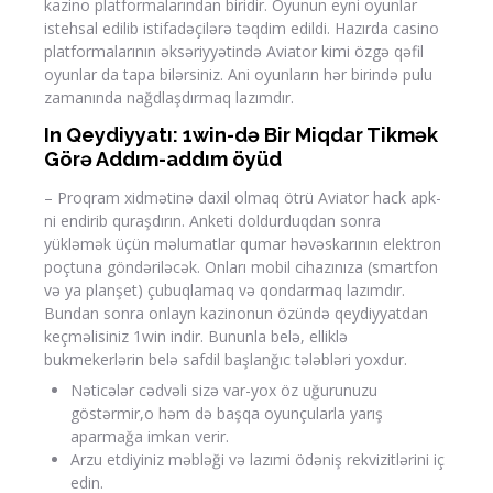
kazino platformalarından biridir. Oyunun eyni oyunlar
istehsal edilib istifadəçilərə təqdim edildi. Hazırda casino
platformalarının əksəriyyətində Aviator kimi özgə qəfil
oyunlar da tapa bilərsiniz. Ani oyunların hər birində pulu
zamanında nağdlaşdırmaq lazımdır.
In Qeydiyyatı: 1win-də Bir Miqdar Tikmək
Görə Addım-addım öyüd
– Proqram xidmətinə daxil olmaq ötrü Aviator hack apk-
ni endirib quraşdırın. Anketi doldurduqdan sonra
yükləmək üçün məlumatlar qumar həvəskarının elektron
poçtuna göndəriləcək. Onları mobil cihazınıza (smartfon
və ya planşet) çubuqlamaq və qondarmaq lazımdır.
Bundan sonra onlayn kazinonun özündə qeydiyyatdan
keçməlisiniz 1win indir. Bununla belə, elliklə
bukmekerlərin belə safdil başlanğıc tələbləri yoxdur.
Nəticələr cədvəli sizə var-yox öz uğurunuzu
göstərmir,o həm də başqa oyunçularla yarış
aparmağa imkan verir.
Arzu etdiyiniz məbləği və lazımi ödəniş rekvizitlərini iç
edin.