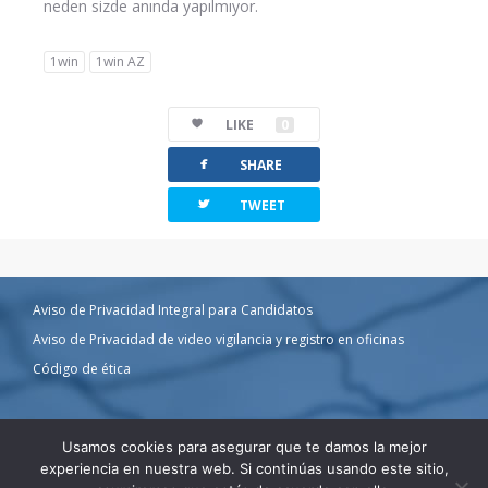
neden sizde anında yapılmıyor.
1win
1win AZ
LIKE
0
facebook
SHARE
twitterbird
TWEET
Aviso de Privacidad Integral para Candidatos
Aviso de Privacidad de video vigilancia y registro en oficinas
Código de ética
Usamos cookies para asegurar que te damos la mejor
Ovillos y Conos © 2024 | Puesto en línea por
Vleeko
|
Acceso a Correos
1
experiencia en nuestra web. Si continúas usando este sitio,