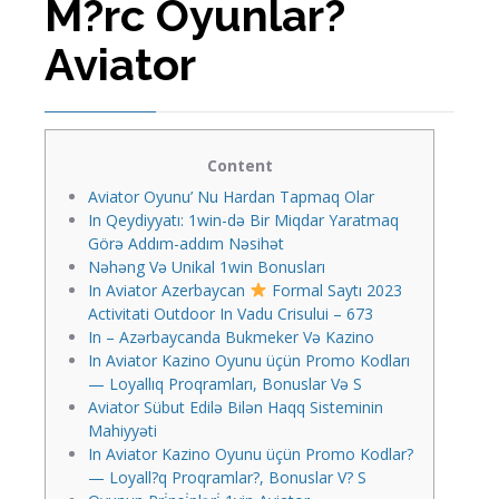
M?rc Oyunlar?
Aviator
Content
Aviator Oyunu’ Nu Hardan Tapmaq Olar
In Qeydiyyatı: 1win-də Bir Miqdar Yaratmaq
Görə Addım-addım Nəsihət
Nəhəng Və Unikal 1win Bonusları
In Aviator Azerbaycan
Formal Saytı 2023
Activitati Outdoor In Vadu Crisului – 673
In – Azərbaycanda Bukmeker Və Kazino
In Aviator Kazino Oyunu üçün Promo Kodları
— Loyallıq Proqramları, Bonuslar Və S
Aviator Sübut Edilə Bilən Haqq Sisteminin
Mahiyyəti
In Aviator Kazino Oyunu üçün Promo Kodlar?
— Loyall?q Proqramlar?, Bonuslar V? S