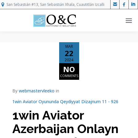



San Sebastián #13, San Sebastián Xhala, Cuautitlán Izcalli
MAR
22
2024
NO
COMMENTS
By
webmastervleeko
in
1win Aviator Oyununda Qeydiyyat Dizajnum 11 - 926
1win Aviator
Azerbaijan Onlayn