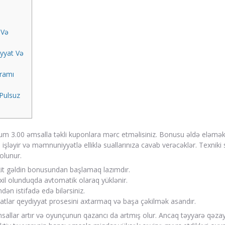
 Və
iyyat Və
qramı
Pulsuz
 3.00 əmsalla təkli kuponlara mərc etməlisiniz. Bonusu əldə eləmək üç
 işləyir və məmnuniyyətlə elliklə suallarınıza cavab verəcəklər. Texniki
olunur.
it gəldin bonusundan başlamaq lazımdır.
xil olunduqda avtomatik olaraq yüklənir.
dən istifadə edə bilərsiniz.
matlar qeydiyyat prosesini axtarmaq və başa çəkilmək asandır.
allar artır və oyunçunun qazancı da artmış olur. Ancaq təyyarə qəz