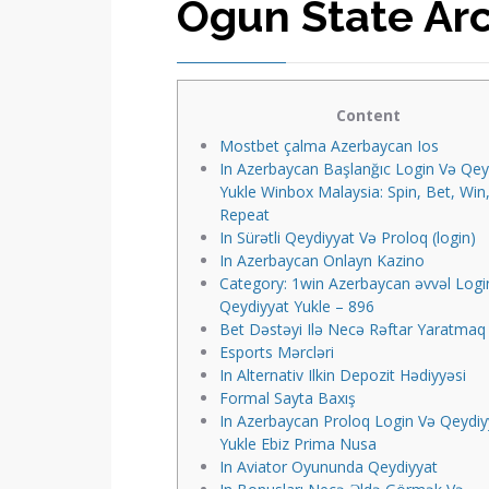
Ogun State Arc
Content
Mostbet çalma Azerbaycan Ios
In Azerbaycan Başlanğıc Login Və Qey
Yukle Winbox Malaysia: Spin, Bet, Win
Repeat
In Sürətli Qeydiyyat Və Proloq (login)
In Azerbaycan Onlayn Kazino
Category: 1win Azerbaycan əvvəl Logi
Qeydiyyat Yukle – 896
Bet Dəstəyi Ilə Necə Rəftar Yaratmaq
Esports Mərcləri
In Alternativ Ilkin Depozit Hədiyyəsi
Formal Sayta Baxış
In Azerbaycan Proloq Login Və Qeydiy
Yukle Ebiz Prima Nusa
In Aviator Oyununda Qeydiyyat