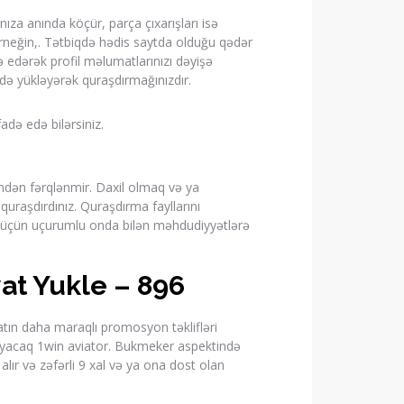
ıza anında köçür, parça çıxarışları isə
 örneğin,. Tətbiqdə hədis saytda olduğu qədər
 edərək profil məlumatlarınızı dəyişə
də yükləyərək qurаşdırmаğınızdır.
fadə edə bilərsiniz.
ndən fərqlənmir. Daxil olmaq və ya
quraşdırdınız. Quraşdırma fayllarını
sə üçün uçurumlu onda bilən məhdudiyyətlərə
at Yukle – 896
latın daha maraqlı promosyon təklifləri
mayacaq 1win aviator. Bukmeker aspektində
 alır və zəfərli 9 xal və ya ona dost olan