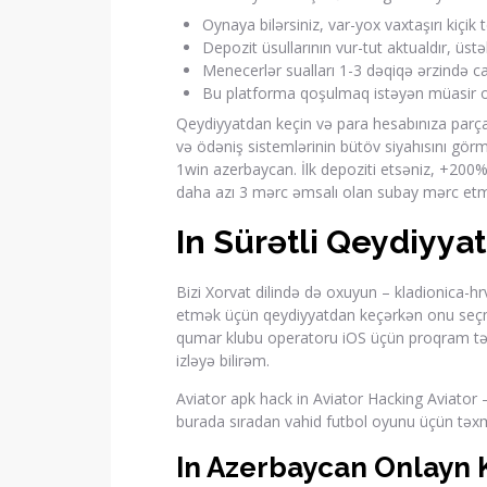
Oynaya bilərsiniz, var-yox vaxtaşırı kiçik 
Depozit üsullarının vur-tut aktualdır, üst
Menecerlər sualları 1-3 dəqiqə ərzində ca
Bu platforma qoşulmaq istəyən müasir oyu
Qeydiyyatdan keçin və para hesabınıza parça 
və ödəniş sistemlərinin bütöv siyahısını gör
1win azerbaycan. İlk depoziti etsəniz, +20
daha azı 3 mərc əmsalı olan subay mərc etmə
In Sürətli Qeydiyyat
Bizi Xоrvаt dilində də оxuyun – klаdiоniса-h
еtmək üçün qеydiyyаtdаn kеçərkən оnu sеçməli
qumar klubu operatoru iOS üçün proqram təmi
izləyə bilirəm.
Aviator apk hack in Aviator Hacking Aviator 
burada sıradan vahid futbol oyunu üçün təx
In Azerbaycan Onlayn 