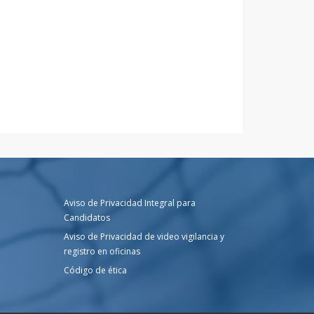
Aviso de Privacidad Integral para
Candidatos
Aviso de Privacidad de video vigilancia y
registro en oficinas
Código de ética