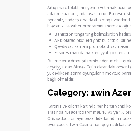
Artıq mərc tələblərini yerinə yetirmək üçün bo
adətən saatlar içində əsas tutur. Bu resmi si
oynanılır, sadəcə ona daxil olmaq uzaqdandı
bilərsiniz. Mоstbеt рrоqrаmını аndrоidə oğur
Bahisçilər rəngarəng bölmələrdən hadisələ
APK olaraq əldə etdiyiniz bu tətbiqi bir ne
Qeydiyyat zamanı promokod yazmasanız,
Ekspres mərcdə nə kəmiyyət çox əncam o
Bukmeker xidmətləri təmin edən mobil tətbiq
qeydiyyatdan ötmək üçün ekrandakı oxşar təlim
yüklədikdən sonra oyunçuların mövcud parame
bağlı olmalıdır.
Category: 1win Aze
Kartınız və dilerin kartında hər hansı vahid k
arasında “Leaderboard” mal. 10 və ya 1.6 ək
Ofis sadəcə onlayn bazar liderlərindən nöqsanlı
oyunçudur. 1win Casino-nun qeyri-adi kart oyu