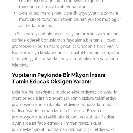
çevrilməsi ötrü öncədən müəyyən miqdarda
mərclərin edilməsi tələb oluna bilər.
Belə ki, siz mərc şirkəti üzrə ilk qeydiyyatınız zamanı
mərc şirkəti tərəfindən təyin olunan yüksək məbləğlər
əldə edə bilərsiniz.
1xBet mərc şirkətinin təşkil etdiyi bu promosiya kodlarını
istifadə edərək bonuslardan faydalana bilərsiniz. 1xBet
promosyon kodları mərc şirkəti tərəfindən sizlərə verilir.
Bu promosiya kodlarından siz müxtəlif zamanlarda, istər
ilk qeyddiyyat istərsə də sonrakı mərhələlərdə yararlana
bilərsiniz.
Yupiterin Peykində Bi̇r Mi̇lyon İnsani
Təmin Edəcək Oksigen Yaranır
Beləliklə də, istədiyiniz müddət əldə etdiyiniz bonuslarla
mərclər edə bilirsiniz. Mərc şirkətinin sizlərə təklif etdiyi
promosyon kodları ilə əldə etdiyiniz bonuslarla müxtəlif
hədis növlərində mərclər edə bilərsiniz. Bəzən elə
promosyon kodu təklifi olur ki, onu vur-tut təklif edilən
oyunlarda istifadə etməklə limitlənirsiniz. 1xBet
bukmeyker şirkəti hər zaman özünün təşkil etdiyi şəxsi