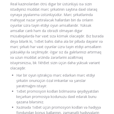
Real kazinolardan ötrü digər bir üstünlüyü isə sizin
istədiyiniz müddət mərc şirkətinin saytına daxil olaraq
oynaya yiyələnmə üstünlüyüdür. Mərc şirkətlərində
mahiyyət nəzər yetirələcək hallardan biri də onların
oyunlar üzrə təyin etdiyi oyun əmsallarıdır. Yüksək
əmsallar canlı həm də obrazli olmayan digər
müsabiqələrdə hər vaxt sizə kömək olacaqdır. Biz burada
deyə bilərik ki, 1xBet bahis daha əla bir pillədə dayanır və
mərc şirkəti hər vaxt oyunlar üzrə təyin etdiyi əmsalların
yüksəkliyi ilə seçilmişdir. Əgər siz də gəlirlərinizi artırmaq
və uzun müddət ərzində zərərlərini azaltmaq
istəyirsinizsə, bk 1khBet sizin üçün daha yüksək variant
olacaqdır.
Hər bir oyun iştirakçısı mərc edərkən mərc etdiyi
şirkətin onunüçün özəl imkanlar və şanslar
yaratmağını istəyir.
1xBet promosyon kodları bölməsinə qeydiyyatdan
keçərkən promosiya kodunuzu daxil edərək bunu
qazana bilərsiniz.
Xəzinədə 1xBet üçün promosyon kodları və hədiyyə
fondundan bonus ballarının, zəmanətli hədiyyələrin