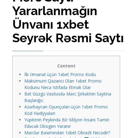
Yararlanmağın
Ünvanı 1xbet
Seyrək Rəsmi Saytı
Content
İlk Əmanət üçün 1xbet Promo Kodu
Maksimum Qazancı Olan 1xbet Promo
Kodunu Necə Istifadə Etmək Olar
Bet Güzgü Vasitəsilə Mərc Şirkətinin Saytına
Başlanğıc
Azərbaycan Oyunçuları üçün 1xbet Promo
Kod Hədiyyələri
Yupiterin Peykində Bi̇r Mi̇lyon İnsani Təmin
Edəcək Oksigen Yaranır
Mərclər Baxımından 1xbet Obrazli Necədir?