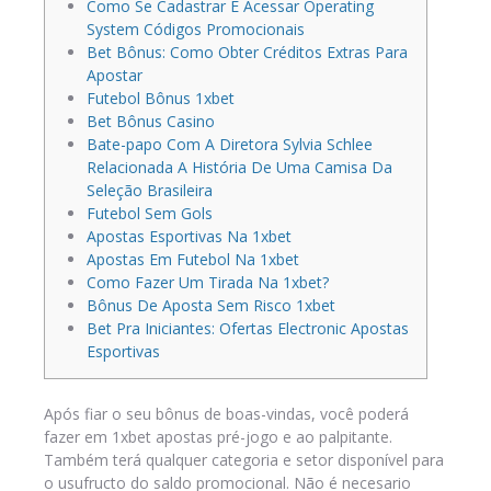
Como Se Cadastrar E Acessar Operating
System Códigos Promocionais
Bet Bônus: Como Obter Créditos Extras Para
Apostar
Futebol Bônus 1xbet
Bet Bônus Casino
Bate-papo Com A Diretora Sylvia Schlee
Relacionada A História De Uma Camisa Da
Seleção Brasileira
Futebol Sem Gols
Apostas Esportivas Na 1xbet
Apostas Em Futebol Na 1xbet
Como Fazer Um Tirada Na 1xbet?
Bônus De Aposta Sem Risco 1xbet
Bet Pra Iniciantes: Ofertas Electronic Apostas
Esportivas
Após fiar o seu bônus de boas-vindas, você poderá
fazer em 1xbet apostas pré-jogo e ao palpitante.
Também terá qualquer categoria e setor disponível para
o usufructo do saldo promocional. Não é necesario