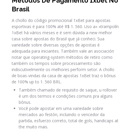
Métodos De Pagamento 1xbet No
Brasil
A chollo do código promocional 1xBet para apostas
esportivas é para 100% até R$ 1. 560. Uso a» «trampolín
1xBet há vários meses e é sem dúvida a new melhor
casa sobre apostas do Brasil que já conheci. Sua
variedade sobre diversas opções de apostas é
adequada para iniciantes. Também vale an asociación
notar que operating-system métodos de retiro como
também os tempos sobre processamento são
indiscutivelmente os melhores perform setor. A chollo
de boas-vindas da casa de apostas 1xBet traz o bônus
de 100% up to 1. 560 BRL.
Também chamado de requisito de saque, u rollover
é um dos termos e condições comuns pra alguns
bônus.
Você pode apostar em uma variedade sobre
mercados ao festón, incluindo o vencedor da
partida, esfuerzo correto, total de gols, handicaps at
the muito mais.