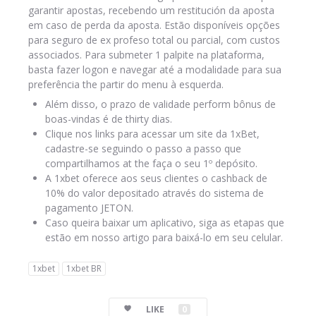
garantir apostas, recebendo um restitución da aposta
em caso de perda da aposta. Estão disponíveis opções
para seguro de ex profeso total ou parcial, com custos
associados. Para submeter 1 palpite na plataforma,
basta fazer logon e navegar até a modalidade para sua
preferência the partir do menu à esquerda.
Além disso, o prazo de validade perform bônus de
boas-vindas é de thirty dias.
Clique nos links para acessar um site da 1xBet,
cadastre-se seguindo o passo a passo que
compartilhamos at the faça o seu 1º depósito.
A 1xbet oferece aos seus clientes o cashback de
10% do valor depositado através do sistema de
pagamento JETON.
Caso queira baixar um aplicativo, siga as etapas que
estão em nosso artigo para baixá-lo em seu celular.
1xbet
1xbet BR
LIKE
0