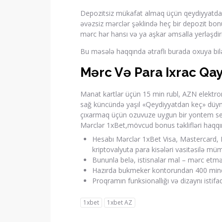
Depozitsiz mükafat almaq üçün qeydiyyatdan 
əvəzsiz mərclər şəklində heç bir depozit bon
mərc hər hansı və ya aşkar əmsalla yerləşdiri
Bu məsələ haqqında ətraflı burada oxuya bilə
Mərc Və Para Ixrac Qay
Manat kartlar üçün 15 min rubl, AZN elektron 
sağ küncündə yaşıl «Qeydiyyatdan keç» düyməs
çıxarmaq üçün ozuvuze uygun bir yontem seçi
Mərclər 1xBet,mövcud bonus təklifləri haqqı
Hesabı Mərclər 1xBet Visa, Mastercard, 
kriptovalyuta para kisələri vasitəsilə mü
Bununla belə, istisnalar mal – mərc etm
Hazırda bukmeker kontorundan 400 mindən
Proqramın funksionallığı və dizaynı istifa
1xbet
1xbet AZ