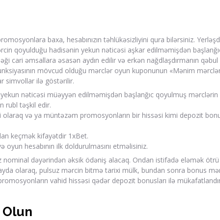
i promosyonlara baxa, hesabınızın təhlükəsizliyini qura bilərsiniz. Yerləş
mərcin qoyulduğu hadisənin yekun nəticəsi aşkar edilməmişdən başlan
i cari əmsallara əsasən aydın edilir və erkən nağdlaşdırmanın qəbul e
ut» funksiyasının mövcud olduğu mərclər oyun kuponunun «Mənim mərclə
imvollar ilə göstərilir.
 yekun nəticəsi müəyyən edilməmişdən başlanğıc qoyulmuş mərclərin 
ubl təşkil edir.
olaraq və ya müntəzəm promosyonların bir hissəsi kimi depozit bonusl
an keçmək kifayətdir 1xBet.
 oyun hesabının ilk doldurulmasını etməlisiniz.
nominal dəyərindən əksik ödəniş alacaq. Ondan istifadə eləmək ötrü n
qayda olaraq, pulsuz mərcin bitmə tarixi mülk, bundan sonra bonus mərc
romosyonların vahid hissəsi qədər depozit bonusları ilə mükafatlandır
ç Olun