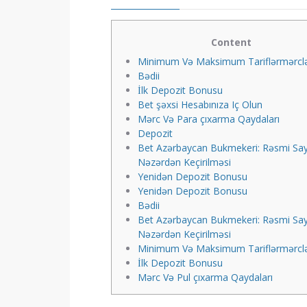
Content
Minimum Və Maksimum Tariflərmərclə
Bədii
İlk Depozit Bonusu
Bet şəxsi Hesabınıza Iç Olun
Mərc Və Para çıxarma Qaydaları
Depozit
Bet Azərbaycan Bukmekeri: Rəsmi Say
Nəzərdən Keçirilməsi
Yenidən Depozit Bonusu
Yenidən Depozit Bonusu
Bədii
Bet Azərbaycan Bukmekeri: Rəsmi Say
Nəzərdən Keçirilməsi
Minimum Və Maksimum Tariflərmərclə
İlk Depozit Bonusu
Mərc Və Pul çıxarma Qaydaları