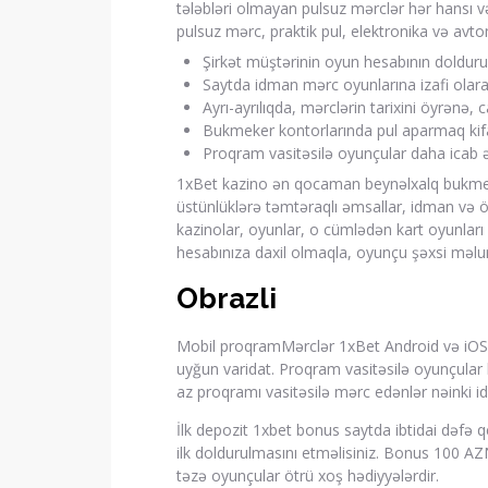
tələbləri olmayan pulsuz mərclər hər hansı və
pulsuz mərc, praktik pul, elektronika və avt
Şirkət müştərinin oyun hesabının doldurul
Saytda idman mərc oyunlarına izafi olaraq
Ayrı-ayrılıqda, mərclərin tarixini öyrənə, 
Bukmeker kontorlarında pul aparmaq kif
Proqram vasitəsilə oyunçular daha icab ə
1xBet kazino ən qocaman beynəlxalq bukmeke
üstünlüklərə təmtəraqlı əmsallar, idman və ö
kazinolar, oyunlar, o cümlədən kart oyunları 
hesabınıza daxil olmaqla, oyunçu şəxsi məlum
Obrazli
Mobil proqramMərclər 1xBet Android və iOS ci
uyğun varidat. Proqram vasitəsilə oyunçular 
az proqramı vasitəsilə mərc edənlər nəinki i
İlk depozit 1xbet bonus saytda ibtidai dəfə 
ilk doldurulmasını etməlisiniz. Bonus 100 AZN
təzə oyunçular ötrü xoş hədiyyələrdir.