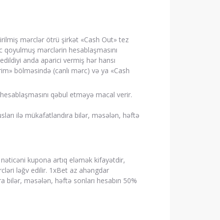
dirilmiş mərclər ötrü şirkət «Cash Out» tez
ğıc qoyulmuş mərclərin hesablaşmasını
dildiyi anda aparici vermiş hər hansı
rim» bölməsində (canlı mərc) və ya «Cash
hesablaşmasını qəbul etməyə macal verir.
arı ilə mükafatlandıra bilər, məsələn, həftə
əticəni kupona artıq eləmək kifayətdir,
ləri ləğv edilir. 1xBet az ahəngdar
a bilər, məsələn, həftə sonları hesabın 50%