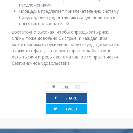
предложениями.
Площадка предлагает привлекательную систему
бонусов, они предоставляются для новичков и
опытных пользователей.
достаточно высокая, чтобы оправдывать риск.
Спины тоже довольно быстрые, и каждая игра
может занимать буквально пару секунд. Добавьте к
этому тот факт, что в некоторых онлайн-казино
есть тысячи игровых автоматов, и это практически
безграничное удовольствие..
LIKE
0
facebook
SHARE
twitterbird
TWEET