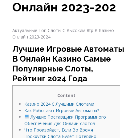
Онлайн 2023-202
Актуальные Топ Слоты С Высоким Rtp В Казино
Онлайн 2023-2024
Лучшие Игровые Автоматы
В Онлайн Казино Самые
Популярные Слоты,
Рейтинг 2024 Года
Content
Казино 2024 С Лучшими Слотами
Как Работают Игровые Автоматы?
Лучшие Поставщики Программного
Обеспечения Для Онлайн-слотов
Что Произойдет, Если Во Время
Прокрутки Слота Будет Потеряно