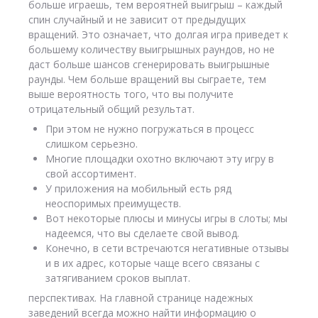
больше играешь, тем вероятней выигрыш – каждый
спин случайный и не зависит от предыдущих
вращений. Это означает, что долгая игра приведет к
большему количеству выигрышных раундов, но не
даст больше шансов сгенерировать выигрышные
раунды. Чем больше вращений вы сыграете, тем
выше вероятность того, что вы получите
отрицательный общий результат.
При этом не нужно погружаться в процесс
слишком серьезно.
Многие площадки охотно включают эту игру в
свой ассортимент.
У приложения на мобильный есть ряд
неоспоримых преимуществ.
Вот некоторые плюсы и минусы игры в слоты; мы
надеемся, что вы сделаете свой вывод.
Конечно, в сети встречаются негативные отзывы
и в их адрес, которые чаще всего связаны с
затягиванием сроков выплат.
перспективах. На главной странице надежных
заведений всегда можно найти информацию о