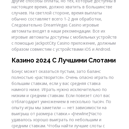
другие способы оплаты, но тех, которые доступны в
настоящее время, должно хватить в большинстве
случаев. На светлой стороне, время выплаты
обычно составляет всего 1-2 дня обработки,
Следовательно DreamVegas Casino игровые
автоматы входят в наши рекомендации. Все их
игровые автоматы доступны с мобильных устройств
с помощью JackpotCity Casino приложение, должным
образом совместим с устройствами iOS и Android.
Казино 2024 С Лучшими Слотами
Бонус может оказаться пустым, зато баланс
полностью «растворится». Очень опасно играть по
большим ставкам, если у вас средняя ставка
намного ниже. Играть нужно исключительно по
низким и средним ставкам. Если повезет слот вас
отблагодарит умножением в несколько тысяч. По
опыту игры мы заметили — нет зависимости на
выигрыш от размера ставки.» «[newline]Часто
удавалось хорошо выиграть по небольшим и
средним ставкам. Чтобы найти лучшие слоты с