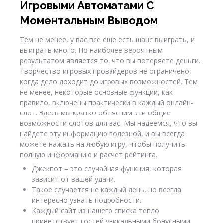
Игровыми Автоматами С
Моментальным Выводом
Тем не менее, у вас все еще есть шанс выиграть, и
выиграть много. Но наиболее вероятным
результатом является то, что вы потеряете деньги.
Творчество игровых провайдеров не ограничено,
когда дело доходит до игровых возможностей. Тем
не менее, некоторые основные функции, как
правило, включены практически в каждый онлайн-
слот. Здесь мы кратко объясним эти общие
возможности слотов для вас. Мы надеемся, что вы
найдете эту информацию полезной, и вы всегда
можете нажать на любую игру, чтобы получить
полную информацию и расчет рейтинга.
Джекпот – это случайная функция, которая
зависит от вашей удачи.
Такое случается не каждый день, но всегда
интересно узнать подробности.
Каждый сайт из нашего списка тепло
приветствует гостей уникальными бонусными