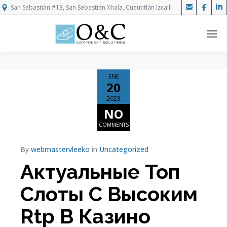



San Sebastián #13, San Sebastián Xhala, Cuautitlán Izcalli
ENE
20
2023
NO
COMMENTS
By
webmastervleeko
in
Uncategorized
Актуальные Топ
Слоты С Высоким
Rtp В Казино