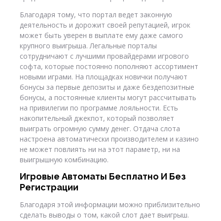
Благодаря тому, что портал ведет законную
деятельность и дорожит своей репутацией, игрок
может быть уверен в выплате ему даже самого
крупного выигрыша. Легальные порталы
сотрудничают с лучшими провайдерами игрового
софта, которые постоянно пополняют ассортимент
новыми играми. На площадках новички получают
бонусы за первые депозиты и даже бездепозитные
бонусы, а постоянные клиенты могут рассчитывать
на привилегии по программе лояльности. Есть
накопительный джекпот, который позволяет
выиграть огромную сумму денег. Отдача слота
настроена автоматически производителем и казино
не может повлиять ни на этот параметр, ни на
выигрышную комбинацию.
Игровые Автоматы Бесплатно И Без
Регистрации
Благодаря этой информации можно приблизительно
сделать выводы о том, какой слот дает выигрыш.