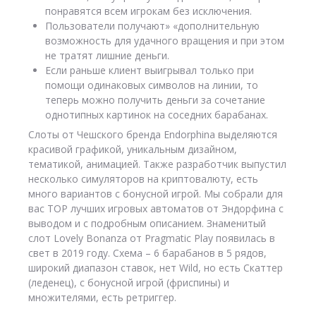
понравятся всем игрокам без исключения.
Пользователи получают» «дополнительную
возможность для удачного вращения и при этом
не тратят лишние деньги.
Если раньше клиент выигрывал только при
помощи одинаковых символов на линии, то
теперь можно получить деньги за сочетание
однотипных картинок на соседних барабанах.
Слоты от Чешского бренда Endorphina выделяются
красивой графикой, уникальным дизайном,
тематикой, анимацией. Также разработчик выпустил
несколько симуляторов на криптовалюту, есть
много вариантов с бонусной игрой. Мы собрали для
вас TOP лучших игровых автоматов от Эндорфина с
выводом и с подробным описанием. Знаменитый
слот Lovely Bonanza от Pragmatic Play появилась в
свет в 2019 году. Схема – 6 барабанов в 5 рядов,
широкий диапазон ставок, нет Wild, но есть Скаттер
(леденец), с бонусной игрой (фриспины) и
множителями, есть ретриггер.