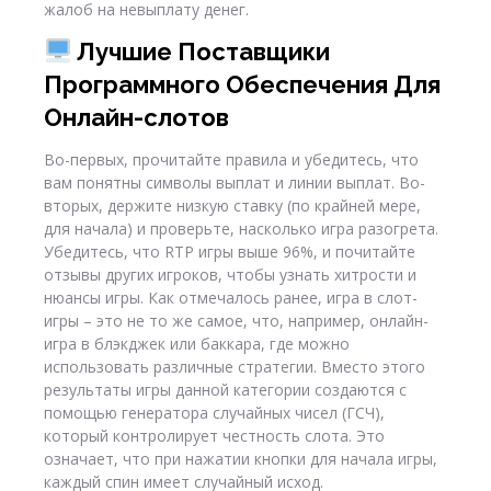
жалоб на невыплату денег.
Лучшие Поставщики
Программного Обеспечения Для
Онлайн-слотов
Во-первых, прочитайте правила и убедитесь, что
вам понятны символы выплат и линии выплат. Во-
вторых, держите низкую ставку (по крайней мере,
для начала) и проверьте, насколько игра разогрета.
Убедитесь, что RTP игры выше 96%, и почитайте
отзывы других игроков, чтобы узнать хитрости и
нюансы игры. Как отмечалось ранее, игра в слот-
игры – это не то же самое, что, например, онлайн-
игра в блэкджек или баккара, где можно
использовать различные стратегии. Вместо этого
результаты игры данной категории создаются с
помощью генератора случайных чисел (ГСЧ),
который контролирует честность слота. Это
означает, что при нажатии кнопки для начала игры,
каждый спин имеет случайный исход.