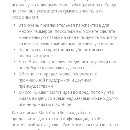
используются динамические таблицы выплат. Тогда
на странице указывается сумма выплата, а не
коэффициент.
Это очень привлекательная перспектива для
многих геймеров, поскольку вы можете сделать
минимальную ставку на спин и получить выплату
за выигрышную комбинацию, возникшую в игре.
Чаще всего в скриптовом клубе нет игры с
реальным крупье.
Но в большинстве случаев для их получения вам
потребуется совершить депозит.
Обычно это предоставляется вместе с
премиальной поддержкой и другими
преимуществами.
Много “фишек” могут идти во вред, потому что
ждать выдачу со всеми надбавками можно долго
или не дождаться вообще.
Как и в играх Slots Contr?le, каждый слот
предоставит достаточно информации, чтобы
помочь выбрать лучшие. Они могут рассчитывать на