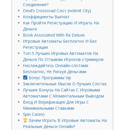
Соединение?
Devil’s Crossroad Слот (nolimit City)
Коэффициенты Выплат
Как Пройти Регистрацию И Играть На
Деньги
Book Associated With Ra Deluxe
Игровые Автоматы Бесплатно И Без
Регистрации
Топ-5 Лучших Игровых Автоматов На
Деньги По Отзывам Игроков-стримеров
Наслаждайтесь Онлайн-слотами
Бесплатно, Не Рискуя Деньгами
Бонус Программы Vip
Заключительные Мысли О Лучших Слотах
Лучшие Бонусы На Сайтах С Игровыми
Автоматами С Моментальным Выводом
Вход И Верификация Для Игры С
Минимальными Ставками
Spin Casino
Зачем Играть В Игровые Автоматы На
Реальные Деньги Онлайн?