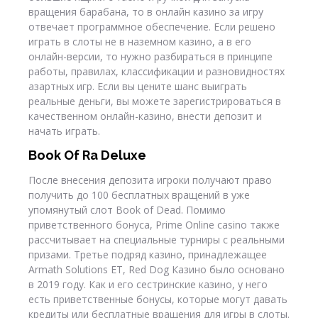
вращения барабана, то в онлайн казино за игру
отвечает программное обеспечение. Если решено
играть в слоты не в наземном казино, а в его
онлайн-версии, то нужно разбираться в принципе
работы, правилах, классификации и разновидностях
азартных игр. Если вы цените шанс выиграть
реальные деньги, вы можете зарегистрироваться в
качественном онлайн-казино, внести депозит и
начать играть.
Book Of Ra Deluxe
После внесения депозита игроки получают право
получить до 100 бесплатных вращений в уже
упомянутый слот Book of Dead. Помимо
приветственного бонуса, Prime Online casino также
рассчитывает на специальные турниры с реальными
призами. Третье подряд казино, принадлежащее
Armath Solutions ET, Red Dog Казино было основано
в 2019 году. Как и его сестринские казино, у него
есть приветственные бонусы, которые могут давать
кредиты или бесплатные вращения для игры в слоты.