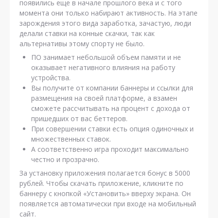
появились еще в начале прошлого века и с того
момента они только набирают активность. На этапе
зарождения этого вида заработка, зачастую, люди
делали ставки на конные скачки, так как
альтернативы этому спорту не было.
ПО занимает небольшой объем памяти и не
оказывает негативного влияния на работу
устройства.
Вы получите от компании баннеры и ссылки для
размещения на своей платформе, а взамен
сможете рассчитывать на процент с дохода от
пришедших от вас беттеров.
При совершении ставки есть опция одиночных и
множественных ставок.
А соответственно игра проходит максимально
честно и прозрачно.
За установку приложения полагается бонус в 5000
рублей. Чтобы скачать приложение, кликните по
баннеру с кнопкой «Установить» вверху экрана. Он
появляется автоматически при входе на мобильный
сайт.