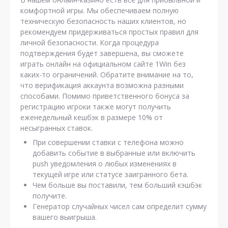
комфортной игры. Мы обеспечиваем полную
техническую безопасность наших клиентов, но
рекомендуем придерживаться простых правил для
личной безопасности. Когда процедура
подтверждения будет завершена, вы сможете
играть онлайн на официальном сайте 1Win без
каких-то ограничений. Обратите внимание на то,
что верификация аккаунта возможна разными
способами. Помимо приветственного бонуса за
регистрацию игроки также могут получить
еженедельный кешбэк в размере 10% от
несыгранных ставок.
При совершении ставки с телефона можно
добавить событие в выбранные или включить
push уведомления о любых изменениях в
текущей игре или статусе заигранного бета.
Чем больше вы поставили, тем больший кэшбэк
получите.
Генератор случайных чисел сам определит сумму
вашего выигрыша.