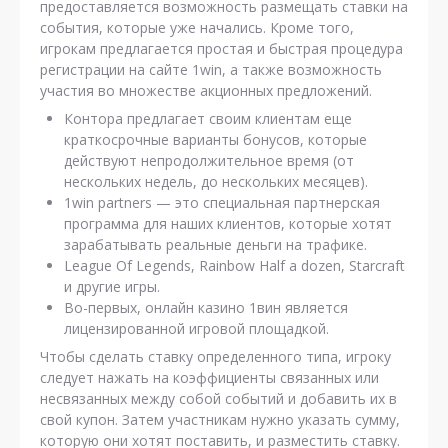
предоставляется возможность размещать ставки на
события, которые уже начались. Кроме того,
игрокам предлагается простая и быстрая процедура
регистрации на сайте 1win, а также возможность
участия во множестве акционных предложений.
Контора предлагает своим клиентам еще
краткосрочные варианты бонусов, которые
действуют непродолжительное время (от
нескольких недель, до нескольких месяцев).
1win partners — это специальная партнерская
программа для наших клиентов, которые хотят
зарабатывать реальные деньги на трафике.
League Of Legends, Rainbow Half a dozen, Starcraft
и другие игры.
Во-первых, онлайн казино 1вин является
лицензированной игровой площадкой.
Чтобы сделать ставку определенного типа, игроку
следует нажать на коэффициенты связанных или
несвязанных между собой событий и добавить их в
свой купон. Затем участникам нужно указать сумму,
которую они хотят поставить, и разместить ставку.