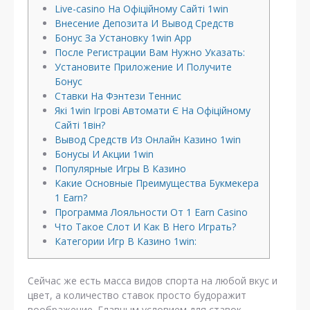
Live-casino На Офіційному Сайті 1win
Внесение Депозита И Вывод Средств
Бонус За Установку 1win App
После Регистрации Вам Нужно Указать:
Установите Приложение И Получите
Бонус
Ставки На Фэнтези Теннис
Які 1win Ігрові Автомати Є На Офіційному
Сайті 1він?
Вывод Средств Из Онлайн Казино 1win
Бонусы И Акции 1win
Популярные Игры В Казино
Какие Основные Преимущества Букмекера
1 Earn?
Программа Лояльности От 1 Earn Casino
Что Такое Слот И Как В Него Играть?
Категории Игр В Казино 1win:
Сейчас же есть масса видов спорта на любой вкус и
цвет, а количество ставок просто будоражит
воображение. Главным условием для ставок