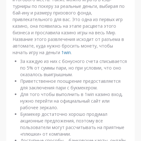
турниры по покеру за реальные деньги, выбирая по
бай-ину и размеру призового фонда,
привлекательного для вас. Это одна из первых игр
казино, она появилась на этапе расцвета этого
бизнеса и прославила казино игры на весь Мир.
Название этого развлечения исходит от разъема в
автомате, куда нужно бросить монету, чтобы
начать игру на деньги
1win
.
За каждую из них с бонусного счета списывается
по 5% от суммы пари, но при условии, что оно
оказалось выигрышным.
Приветственное поощрение предоставляется
для заключения пари с букмекером.
Для того чтобы выполнить в 1win казино вход,
нужно перейти на официальный сайт или
рабочее зеркало.
Букмекер достаточно хорошо продумал
акционные предложения, поэтому все
пользователи могут рассчитывать на приятные
«плюшки» от компании.
Доступные способы – банковские карты, онлайн-