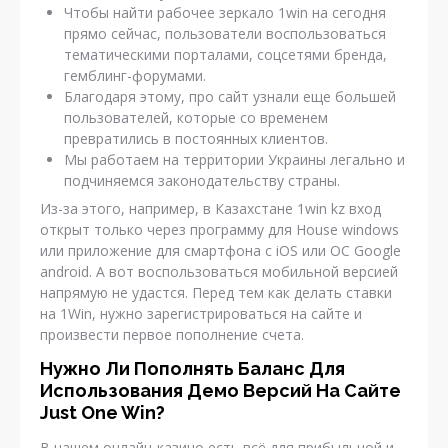
Чтобы найти рабочее зеркало 1win на сегодня
прямо сейчас, пользователи воспользоваться
тематическими порталами, соцсетями бренда,
гемблинг-форумами.
Благодаря этому, про сайт узнали еще большей
пользователей, которые со временем
превратились в постоянных клиентов.
Мы работаем на территории Украины легально и
подчиняемся законодательству страны.
Из-за этого, например, в Казахстане 1win kz вход
открыт только через программу для House windows
или приложение для смартфона с iOS или ОС Google
android. А вот воспользоваться мобильной версией
напрямую не удастся. Перед тем как делать ставки
на 1Win, нужно зарегистрироваться на сайте и
произвести первое пополнение счета.
Нужно Ли Пополнять Баланс Для
Использования Демо Версий На Сайте
Just One Win?
В нашем онлайн-казино есть всё для прибыльной и