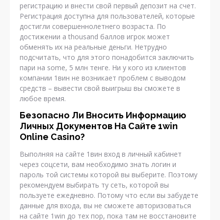
регистрацию и внести свой первый депозит на счет.
Регистрация доступна для пользователей, которые
достигли совершеннолетнего возраста. По
достижении a thousand баллов игрок может
обменять их на реальные деньги. Нетрудно
подсчитать, что для этого понадобится заключить
пари на some, 5 млн тенге. Ни у кого из клиентов
компании 1вин не возникает проблем с выводом
средств – вывести свой выигрыш вы сможете в
любое время.
Безопасно Ли Вносить Информацию
Личных Документов На Сайте 1win
Online Casino?
Выполняя на сайте 1вин вход в личный кабинет
через соцсети, вам необходимо знать логин и
пароль той системы которой вы выберите. Поэтому
рекомендуем выбирать ту сеть, которой вы
пользуете ежедневно. Потому что если вы забудете
данные для входа, вы не сможете авторизоваться
на сайте 1win до тех пор, пока там не восстановите