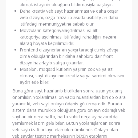
tikmək istəyinin olduğunu bildirməsiylə başlayır.
Daha kreativ veb sayt hazırlanması və daha oxşar
web dizaynı, özgə fraza ilə asudə usibility ən daha
istifadəçi məmnuniyyətinə səbəb olur.
Mövzuların kateqoriyalaşdırılması və alt
kateqoriyalaşdırılması istifadəçi rahatlığını nəzərə
alaraq həyata keçiriliməlidir.
Frontend dizaynerlər ən yaxşı tərəqqi etmiş zövqə
olma olduqlarından bir daha sahələrə dair front
dizayn hazırlayıb satışa çıxarırlar.
Məsələn, məqsəd kütlənin yaşının çox və ya az
olması, sayt dizaynının kreativ və ya səmimi olmasını
aydın edə bilər.
Buna görə sayt hazırlanıb bitdikdən sonra uzun yoxlanış
önəmlidir. Yoxlanılması ən vacib nüanslardan biri də o ara
yaranır ki, veb sayt onlayn ödəniş götürmə edir. Burada
sistem daha mürəkkıb olduğuna görə onlayn ödənişli veb
saytları bir neçə həftə, hətta vahid neçə ay nəzarətdə
yemləmək lazım gələ bilər. Bütün yoxlanışlardan sonra
veb saytı izafi onlayn eləmək mümkünür. Onlayn olan
veb saytlar testing mərhələsinin bütün etaplarını