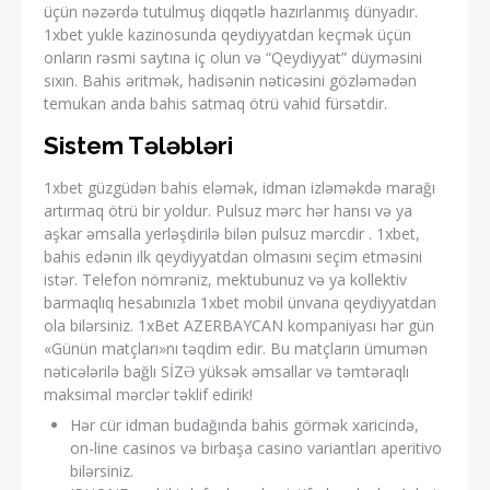
üçün nəzərdə tutulmuş diqqətlə hazırlanmış dünyadır.
1xbet yukle kazinosunda qeydiyyatdan keçmək üçün
onların rəsmi saytına iç olun və “Qeydiyyat” düyməsini
sıxın. Bahis əritmək, hadisənin nəticəsini gözləmədən
temukan anda bahis satmaq ötrü vahid fürsətdir.
Sistem Tələbləri
1xbet güzgüdən bahis eləmək, idman izləməkdə marağı
artırmaq ötrü bir yoldur. Pulsuz mərc hər hansı və ya
aşkar əmsalla yerləşdirilə bilən pulsuz mərcdir . 1xbet,
bahis edənin ilk qeydiyyatdan olmasını seçim etməsini
istər. Telefon nömrəniz, mektubunuz və ya kollektiv
barmaqlıq hesabınızla 1xbet mobil ünvana qeydiyyatdan
ola bilərsiniz. 1xBet AZERBAYCAN kompaniyası hər gün
«Günün matçları»nı təqdim edir. Bu matçların ümumən
nəticələrilə bağlı SİZƏ yüksək əmsallar və təmtəraqlı
maksimal mərclər təklif edirik!
Hər cür idman budağında bahis görmək xaricində,
on-line casinos və birbaşa casino variantları aperitivo
bilərsiniz.