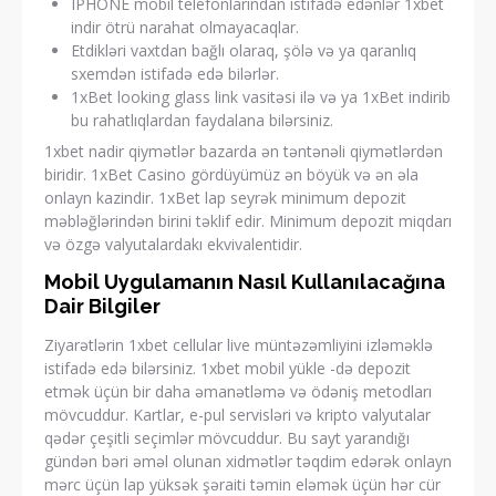
IPHONE mobil telefonlarından istifadə edənlər 1xbet
indir ötrü narahat olmayacaqlar.
Etdikləri vaxtdan bağlı olaraq, şölə və ya qaranlıq
sxemdən istifadə edə bilərlər.
1xBet looking glass link vasitəsi ilə və ya 1xBet indirib
bu rahatlıqlardan faydalana bilərsiniz.
1xbet nadir qiymətlər bazarda ən təntənəli qiymətlərdən
biridir. 1xBet Casino gördüyümüz ən böyük və ən əla
onlayn kazindir. 1xBet lap seyrək minimum depozit
məbləğlərindən birini təklif edir. Minimum depozit miqdarı
və özgə valyutalardakı ekvivalentidir.
Mobil Uygulamanın Nasıl Kullanılacağına
Dair Bilgiler
Ziyarətlərin 1xbet cellular live müntəzəmliyini izləməklə
istifadə edə bilərsiniz. 1xbet mobil yükle -də depozit
etmək üçün bir daha əmanətləmə və ödəniş metodları
mövcuddur. Kartlar, e-pul servisləri və kripto valyutalar
qədər çeşitli seçimlər mövcuddur. Bu sayt yarandığı
gündən bəri əməl olunan xidmətlər təqdim edərək onlayn
mərc üçün lap yüksək şəraiti təmin eləmək üçün hər cür