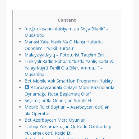
Content
“doğru Insanı Intuisiyamızla Seçə Bilərik” –
Müsahi̇bə
Mənəvi Xələl Nədir Və O Hansı Hallarda
Ödənilir? – “vəki̇l Bürosu”
Malayziyadayıq – Fototurist Təqdim Edir
Türkiyəli Radio Rəhbəri: “bizdə Yanlış Səda Və
Ya əyri-üyrü Təhlil Ola Bilər, Amma…” –
Müsahi̇bə
Bet Mobile Apk Smartfon Proqramını Yükləyi
Azərbaycandakı Onlayn Mobil Kazinolarda
Oynamağa Necə Başlamaq Olar?
Seçilmişlər Ilə Ödənişləri Sürətli Et
Mobile Rulet Saytları – Azərbaycan ötrü ən
əla Operator
Bet Azerbaycan Merc Oyunlari
Tətbiqi Yükləmək üçün Qr Kodu Oxuttətbiqi
Yükləmək ötrü Keçid Et