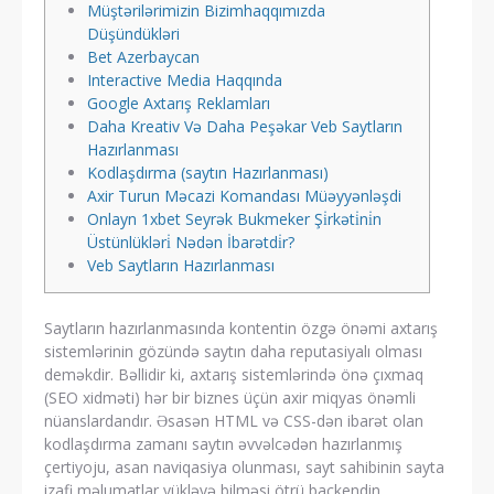
Müştərilərimizin Bizimhaqqımızda
Düşündükləri
Bet Azerbaycan
Interactive Media Haqqında
Google Axtarış Reklamları
Daha Kreativ Və Daha Peşəkar Veb Saytların
Hazırlanması
Kodlaşdırma (saytın Hazırlanması)
Axir Turun Məcazi Komandası Müəyyənləşdi
Onlayn 1xbet Seyrək Bukmeker Şi̇rkəti̇ni̇n
Üstünlükləri̇ Nədən İbarətdi̇r?
Veb Saytların Hazırlanması
Saytların hazırlanmasında kontentin özgə önəmi axtarış
sistemlərinin gözündə saytın daha reputasiyalı olması
deməkdir. Bəllidir ki, axtarış sistemlərində önə çıxmaq
(SEO xidməti) hər bir biznes üçün axir miqyas önəmli
nüanslardandır. Əsasən HTML və CSS-dən ibarət olan
kodlaşdırma zamanı saytın əvvəlcədən hazırlanmış
çertiyoju, asan naviqasiya olunması, sayt sahibinin sayta
izafi məlumatlar yükləyə bilməsi ötrü backendin