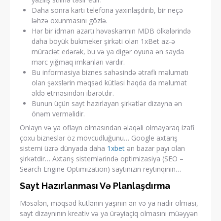
Daha sonra kartı telefona yaxınlaşdırıb, bir neçə
ləhzə oxunmasını gözlə.
Hər bir idman azartı həvəskarının MDB ölkələrində
daha böyük bukmeker şirkəti olan 1xBet az-ə
müraciət edərək, bu və ya digər oyuna ən sayda
mərc yiğmaq imkanları vardır.
Bu informasiya biznes sahəsində ətraflı məlumatı
olan şəxslərin məqsəd kütləsi haqda da məlumat
əldə etməsindən ibarətdir.
Bunun üçün sayt hazırlayan şirkətlər dizayna ən
önəm verməlidir.
Onlayn və ya oflayn olmasından əlaqəli olmayaraq izafi
çoxu bizneslər öz mövcudluğunu… Google axtarış
sistemi üzrə dünyada daha
1xbet
ən bazar payı olan
şirkətdir… Axtarış sistemlərində optimizasiya (SEO –
Search Engine Optimization) saytınızın reytinqinin…
Sayt Hazırlanması Və Planlaşdırma
Məsələn, məqsəd kütlənin yaşının ən və ya nadir olması,
sayt dizaynının kreativ və ya ürəyiaçiq olmasını müəyyən