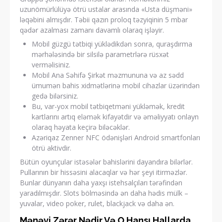
uzunömürlülüyə ötrü ustalar arasında «Usta düşməni»
ləqəbini almışdır. Təbii qazın proloq təzyiqinin 5 mbar
qədər azalması zamanı davamlı olaraq işləyir.
Mobil güzgü tətbiqi yüklədikdən sonra, quraşdırma
mərhələsində bir silsilə parametrlərə rüsxət
verməlisiniz.
Mobil Ana Səhifə Şirkət məzmununa və az sədd
ümumən bahis xidmətlərinə mobil cihazlar üzərindən
gedə bilərsiniz.
Bu, var-yox mobil tətbiqetməni yükləmək, kredit
kartlarını artıq eləmək kifayətdir və əməliyyatı onlayn
olaraq həyata keçirə biləcəklər.
Azəriqaz Zenner NFC ödənişləri Android smartfonları
ötrü aktivdir.
Bütün oyunçular istəsələr bahislərini dayandıra bilərlər.
Pullarının bir hissəsini alacaqlar və hər şeyi itirməzlər.
Bunlar dünyanın daha yaxşı istehsalçıları tərəfindən
yaradılmışdır. Slots bölməsində ən daha hədis mülk –
yuvalar, video poker, rulet, blackjack və daha ən.
Mənəvi Zərər Nədir Və O Hansı Hallarda