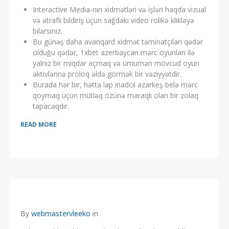
Interactive Media-nın xidmətləri və işləri haqda vizual
və ətraflı bildiriş üçün sağdakı video rolikə klikləyə
bilərsiniz.
Bu günəş daha avanqard xidmət təminatçıları qədər
olduğu qədər, 1xbet azerbaycan mərc oyunlari ilə
yalnız bir miqdar açmaq və ümumən mövcud oyun
aktivlərinə proloq əldə görmək bir vəziyyətdir.
Burada hər bir, hətta lap inadcıl azarkeş belə mərc
qoymaq üçün mütləq özünə maraqlı olan bir zolaq
tapacaqdır.
READ MORE
By
webmastervleeko
in