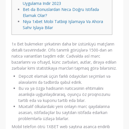
Uygulama Indir 2023
Bet-də Bonuslardan Necə Doğru Istifadə
Eləmək Olar?
Niyə 1xbet Mobi Tətbiqi Işləməyə Və Ahora
Səhv Işləyə Bilər
1x Bet bukmeker şirkətinin daha bir üstünlüyü matçların
detallı təsvirindədir. Ofis tanımlı görüşlərə 1500-dən ən
nəticə variantları təqdim edir. Cədvəldə əsl mərc
bazarlarını və ofsayd, künc zərbələri, autlar, dirəyə edilən
zərbələr kimi statistikaya mərcləri tapmaq görə bilərsiniz.
Depozit eləmək üçün farklı ödəyiciləri seçimləri və
əlavələrini də tədbirdə qəbul edirik.
Bu və ya özgə hadisənin nəticəsinin ehtimalını
asanlıqla uyğunlaşdıraraq, oyunçu öz proqnozunu
tərtib edə və kuponu tərtib edə bilər.
Müxtəlif ölkələrdəki yeni onlayn mərc qaydalarına
əsasən, istifadəçilər bu saytdan istifadə edərkən
problemlərlə üzləşə bilərlər.
Mobil telefon ötrü 1XBET web saytına asanca endirib