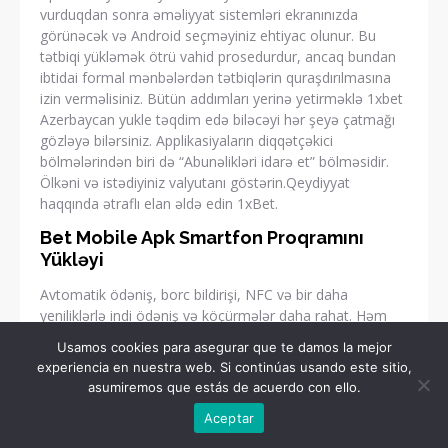
vurduqdan sonra əməliyyat sistemləri ekranınızda
görünəcək və Android seçməyiniz ehtiyac olunur. Bu
tətbiqi yükləmək ötrü vahid prosedurdur, ancaq bundan
ibtidai formal mənbələrdən tətbiqlərin quraşdırılmasına
izin verməlisiniz. Bütün addımları yerinə yetirməklə 1xbet
Azerbaycan yukle təqdim edə biləcəyi hər şeyə çatmağı
gözləyə bilərsiniz. Applikasiyaların diqqətçəkici
bölmələrindən biri də “Abunəlikləri idarə et” bölməsidir.
Ölkəni və istədiyiniz valyutanı göstərin.Qeydiyyat
haqqında ətraflı elan əldə edin 1xBet.
Bet Mobile Apk Smartfon Proqramını
Yükləyi
Avtomatik ödəniş, borc bildirişi, NFC və bir daha
yeniliklərlə indi ödəniş və köçürmələr daha rahat. Həm
veb və mobil tətbiqdən, həm də terminal vasitəsi ilə
Usamos cookies para asegurar que te damos la mejor
əməliyyat edə bilərsən. Azəriqaz Zenner NFC ödənişləri
1
experiencia en nuestra web. Si continúas usando este sitio,
Android smartfonları üçün aktivdir.
asumiremos que estás de acuerdo con ello.
Şirkət bu sahədə yaranan ilk şirkətlərdən biridir, para
Aceptar
oyunları üçün uyar imkan təklif edir.