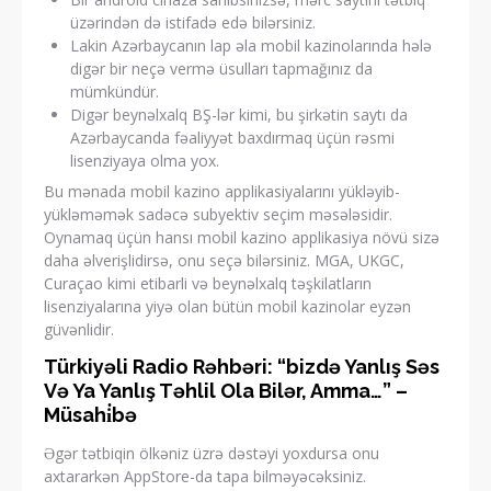
üzərindən də istifadə edə bilərsiniz.
Lakin Azərbaycanın lap əla mobil kazinolarında hələ
digər bir neçə vermə üsulları tapmağınız da
mümkündür.
Digər beynəlxalq BŞ-lər kimi, bu şirkətin saytı da
Azərbaycanda fəaliyyət baxdırmaq üçün rəsmi
lisenziyaya olma yox.
Bu mənada mobil kazino applikasiyalarını yükləyib-
yükləməmək sadəcə subyektiv seçim məsələsidir.
Oynamaq üçün hansı mobil kazino applikasiya növü sizə
daha əlverişlidirsə, onu seçə bilərsiniz. MGA, UKGC,
Curaçao kimi etibarli və beynəlxalq təşkilatların
lisenziyalarına yiyə olan bütün mobil kazinolar eyzən
güvənlidir.
Türkiyəli Radio Rəhbəri: “bizdə Yanlış Səs
Və Ya Yanlış Təhlil Ola Bilər, Amma…” –
Müsahi̇bə
Əgər tətbiqin ölkəniz üzrə dəstəyi yoxdursa onu
axtararkən AppStore-da tapa bilməyəcəksiniz.