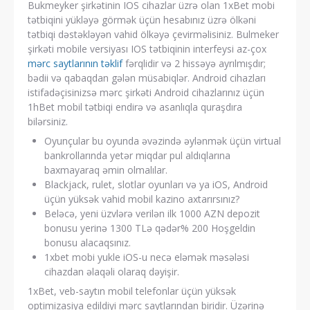
Bukmeyker şirkətinin IOS cihazlar üzrə olan 1xBet mobi
tətbiqini yükləyə görmək üçün hesabınız üzrə ölkəni
tətbiqi dəstəkləyən vahid ölkəyə çevirməlisiniz. Bulmeker
şirkəti mobile versiyası IOS tətbiqinin interfeysi az-çox
mərc saytlarının təklif
fərqlidir və 2 hissəyə ayrılmışdır;
bədii və qabaqdan gələn müsabiqlər. Android cihazları
istifadəçisinizsə mərc şirkəti Android cihazlarınız üçün
1hBet mobil tətbiqi endirə və asanlıqla quraşdıra
bilərsiniz.
Oyunçular bu oyunda əvəzində əylənmək üçün virtual
bankrollarında yetər miqdar pul aldıqlarına
baxmayaraq əmin olmalılar.
Blackjack, rulet, slotlar oyunları və ya iOS, Android
üçün yüksək vahid mobil kazino axtarırsınız?
Beləcə, yeni üzvlərə verilən ilk 1000 AZN depozit
bonusu yerinə 1300 TLə qədər% 200 Hoşgeldin
bonusu alacaqsınız.
1xbet mobi yukle iOS-u necə eləmək məsələsi
cihazdan əlaqəli olaraq dəyişir.
1xBet, veb-saytın mobil telefonlar üçün yüksək
optimizasiya edildiyi mərc saytlarından biridir. Üzərinə