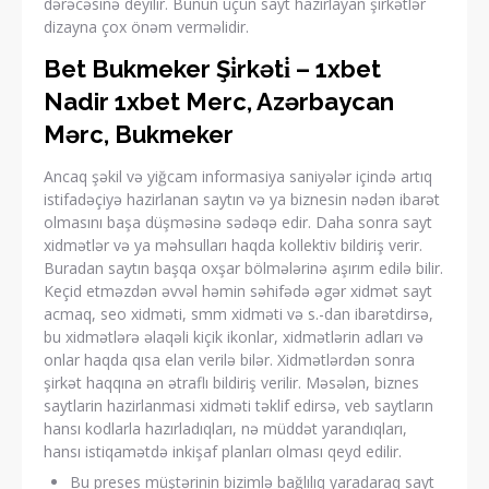
dərəcəsinə deyilir. Bunun üçün sayt hazırlayan şirkətlər
dizayna çox önəm verməlidir.
Bet Bukmeker Şi̇rkəti̇ – 1xbet
Nadir 1xbet Merc, Azərbaycan
Mərc, Bukmeker
Ancaq şəkil və yiğcam informasiya saniyələr içində artıq
istifadəçiyə hazirlanan saytın və ya biznesin nədən ibarət
olmasını başa düşməsinə sədəqə edir. Daha sonra sayt
xidmətlər və ya məhsulları haqda kollektiv bildiriş verir.
Buradan saytın başqa oxşar bölmələrinə aşırım edilə bilir.
Keçid etməzdən əvvəl həmin səhifədə əgər xidmət sayt
acmaq, seo xidməti, smm xidməti və s.-dan ibarətdirsə,
bu xidmətlərə əlaqəli kiçik ikonlar, xidmətlərin adları və
onlar haqda qısa elan verilə bilər. Xidmətlərdən sonra
şirkət haqqına ən ətraflı bildiriş verilir. Məsələn, biznes
saytlarin hazirlanmasi xidməti təklif edirsə, veb saytların
hansı kodlarla hazırladıqları, nə müddət yarandıqları,
hansı istiqamətdə inkişaf planları olması qeyd edilir.
Bu preses müştərinin bizimlə bağlılıq yaradaraq sayt