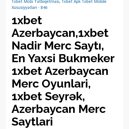
1xbet Mobi Tətbiqetməsi, 1xbet Apk 1xbet Mobile
Xüsusiyyətləri - 846
1xbet
Azerbaycan,1xbet
Nadir Merc Saytı,
En Yaxsi Bukmeker
1xbet Azerbaycan
Merc Oyunlari,
1xbet Seyrək,
Azerbaycan Merc
Saytlari