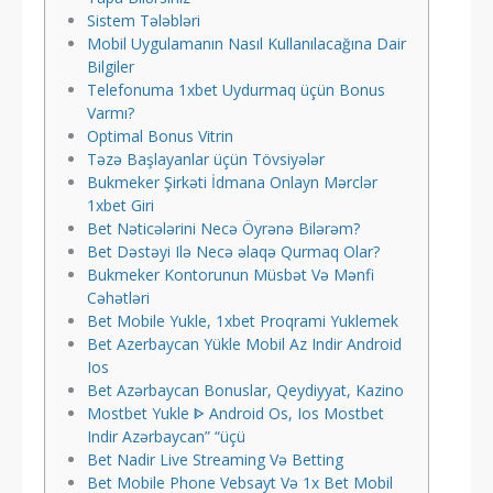
Sistem Tələbləri
Mobil Uygulamanın Nasıl Kullanılacağına Dair
Bilgiler
Telefonuma 1xbet Uydurmaq üçün Bonus
Varmı?
Optimal Bonus Vitrin
Təzə Başlayanlar üçün Tövsiyələr
Bukmeker Şirkəti İdmana Onlayn Mərclər
1xbet Giri
Bet Nəticələrini Necə Öyrənə Bilərəm?
Bet Dəstəyi Ilə Necə əlaqə Qurmaq Olar?
Bukmeker Kontorunun Müsbət Və Mənfi
Cəhətləri
Bet Mobile Yukle, 1xbet Proqrami Yuklemek
Bet Azerbaycan Yükle Mobil Az Indir Android
Ios
Bet Azərbaycan Bonuslar, Qeydiyyat, Kazino
Mostbet Yukle ᐈ Android Os, Ios Mostbet
Indir Azərbaycan” “üçü
Bet Nadir Live Streaming Və Betting
Bet Mobile Phone Vebsayt Və 1x Bet Mobil