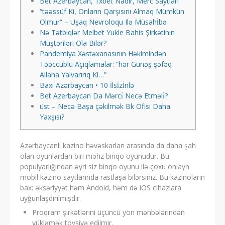
Bet Azerbaycan, 1xbet Nadir, Merc Saytlari
“təəssüf Ki, Onların Qarşısını Almaq Mümkün
Olmur” – Uşaq Nevroloqu Ilə Müsahi̇bə
Nə Tətbiqlər Melbet Yukle Bahis Şirkətinin
Müştəriləri Ola Bilər?
Pandemiya Xəstəxanasının Həkimindən
Təəccüblü Açıqlamalar: “hər Günəş şəfəq
Allaha Yalvarırıq Ki…”
Baxi Azərbaycan • 10 İlsi̇zi̇nlə
Bet Azerbaycan Da Mərci̇ Necə Etməli̇?
üst – Necə Başa çəkilmək Bk Ofisi Daha
Yaxşısı?
Azərbaycanlı kazino həvəskarları arasında da daha şah
olan oyunlardan biri məhz binqo oyunudur. Bu
populyarlığından əyri siz binqo oyunu ilə çoxu onlayn
mobil kazino saytlarında rastlaşa bilərsiniz. Bu kazinoların
bax: əksəriyyət həm Andoid, həm də iOS cihazlara
uyğunlaşdırılmışdır.
Proqram şirkətlərini üçüncü yön mənbələrindən
yükləmək tövsiyə edilmir.