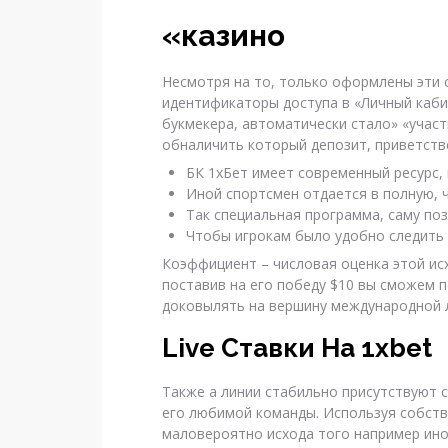
«казино
Несмотря на то, только оформлены эти 
идентификаторы доступа в «Личный кабин
букмекера, автоматически стало» «участ
обналичить который депозит, приветств
БК 1хБет имеет современный ресурс,
Иной спортсмен отдается в полную, 
Так специальная программа, саму поз
Чтобы игрокам было удобно следить з
Коэффициент – числовая оценка этой ис
поставив на его победу $10 вы сможем п
доковылять на вершину международной 
Live Ставки На 1xbet
Также а линии стабильно присутствуют с
его любимой команды. Используя собств
маловероятно исхода того например ино