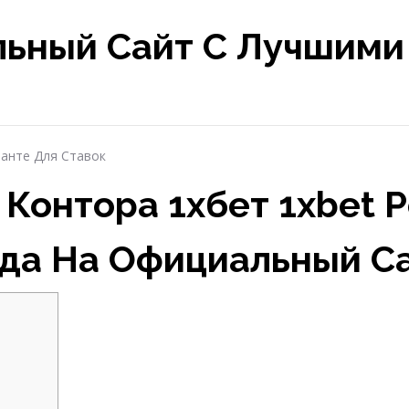
льный Сайт С Лучшими
ианте Для Ставок
Контора 1хбет 1xbet Р
ода На Официальный С