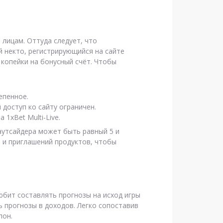
лицам. Оттуда следует, что
й некто, регистрирующийся на сайте
 копейки на бонусный счёт. Чтобы
епенное.
 доступ ко сайту ограничен.
1xBet Multi-Live.
аутсайдера может быть равный 5 и
в и приглашений продуктов, чтобы
юбит составлять прогнозы на исход игры
 прогнозы в доходов. Легко сопоставив
пон.