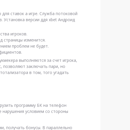
для ставок а игре. Служба потоковой
. Установка версии ддя xbet Андроид
ства игроков.
д страницы изменится.
ением проблем не будет.
фициентов.
укмекера выполняются за счет игрока,
t, позволяют заключать пари, но
 тотализатора в том, того угадать
грузить программу БК на телефон
е нарушения условием со стороны
и, получать бонусы. В параллельно