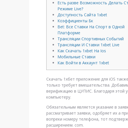
Есть разве Возможность Делать С
Режиме Live?
Доступность Сайта 1xbet
Коэффициенты Бк
Bet: Все Ставки На Спорт в Одной
Платформе
Трансляции Спортивных Событий
Трансляции И Ставки 1xbet Live
Как Скачать 1xbet На Ios
Мобильные Ставки
Как Войти в Аккаунт 1xbet
Скачать 1хбет приложение для iOS такж
только требует вмешательства. Добавим
верификацию в ЦУПИС. Благодаря этой у
компьютеру.
Обязательным является указание в заявк
рассматривает заявки, одобряет их а пр
вопреки номеру телефона, тот подтверж
расширением. com.