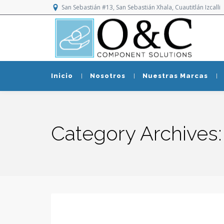
San Sebastián #13, San Sebastián Xhala, Cuautitlán Izcalli
Inicio
Nosotros
Nuestras Marcas
Category Archives: