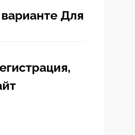
 варианте Для
егистрация,
айт