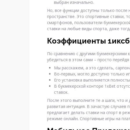
выбран изначально.
Но, все функции доступны только после 
пространстве. Это спортивные ставки, т
смартфонов, пользователи букмекерской
ставки на любые виды спорта, даже тогд
Коэффициенты 1иксб
По сравнению с другими букмекерскими к
убедиться в этом сами – просто перейдя
Мы расскажем, а это сделать, сарпо
Во-первых, могло доступно только иг
Его установка выполняется полность
В букмекерской конторе 1xBet отсут
ставок.
После этого выполните те а шаги, что и
развитая интуиция. В зачастую случаев 
предлагает делать ставки на спорт в ре
режиме онлайн. Спортивные игры на пла