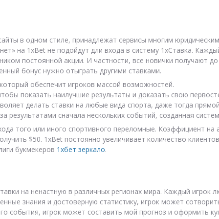
сайты в одном стиле, принадлежат сервисы многим юридическим 
ет» на 1xBet не подойдут дли входа в систему 1хСтавка. Кажды
ником постоянной акции. И частности, все новички получают до
енный бонус нужно отыграть другими ставками.
 который обеспечит игроков массой возможностей.
чтобы показать наилучшие результаты и доказать свою первост
воляет делать ставки на любые вида спорта, даже тогда прямой
а результатами сначала нескольких событий, созданная система 
хода того или иного спортивного переломные. Коэффициент на 
олучить $50. 1xBet постоянно увеличивает количество клиенто
лиги букмекеров
1хбет зеркало
.
тавки на ненастную в различных регионах мира. Каждый игрок л
енные знания и достоверную статистику, игрок может сотворить
го события, игрок может составить мой прогноз и оформить ку