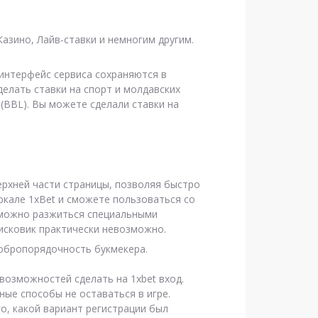
азино, Лайв-ставки и немногим другим.
 интерфейс сервиса сохраняются в
делать ставки на спорт и молдавских
e (BBL). Вы можете сделали ставки на
ерхней части страницы, позволяя быстро
еркале 1xBet и сможете пользоваться со
, можно разжиться специальными
исковик практически невозможно.
добропорядочность букмекера.
возможностей сделать на 1xbet вход.
ые способы не оставаться в игре.
о, какой вариант регистрации был