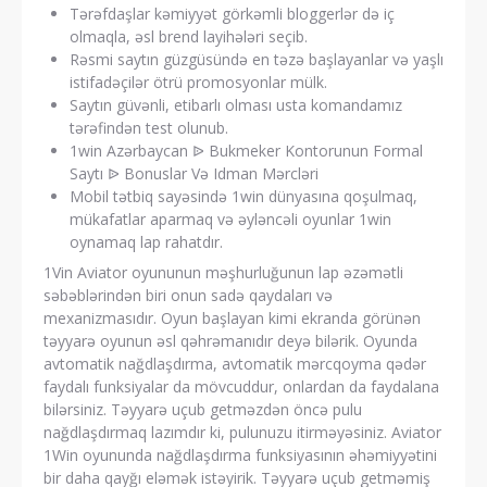
Tərəfdaşlar kəmiyyət görkəmli bloggerlər də iç
olmaqla, əsl brend layihələri seçib.
Rəsmi saytın güzgüsündə en təzə başlayanlar və yaşlı
istifadəçilər ötrü promosyonlar mülk.
Saytın güvənli, etibarlı olması usta komandamız
tərəfindən test olunub.
1win Azərbaycan ᐉ Bukmeker Kontorunun Formal
Saytı ᐉ Bonuslar Və Idman Mərcləri
Mobil tətbiq sayəsində 1win dünyasına qoşulmaq,
mükafatlar aparmaq və əyləncəli oyunlar 1win
oynamaq lap rahatdır.
1Vin Aviator oyununun məşhurluğunun lap əzəmətli
səbəblərindən biri onun sadə qaydaları və
mexanizmasıdır. Oyun başlayan kimi ekranda görünən
təyyarə oyunun əsl qəhrəmanıdır deyə bilərik. Oyunda
avtomatik nağdlaşdırma, avtomatik mərcqoyma qədər
faydalı funksiyalar da mövcuddur, onlardan da faydalana
bilərsiniz. Təyyarə uçub getməzdən öncə pulu
nağdlaşdırmaq lazımdır ki, pulunuzu itirməyəsiniz. Aviator
1Win oyununda nağdlaşdırma funksiyasının əhəmiyyətini
bir daha qayğı eləmək istəyirik. Təyyarə uçub getməmiş