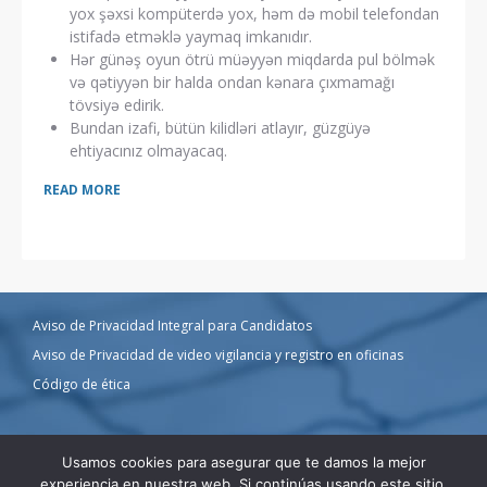
yox şəxsi kompüterdə yox, həm də mobil telefondan
istifadə etməklə yaymaq imkanıdır.
Hər günəş oyun ötrü müəyyən miqdarda pul bölmək
və qətiyyən bir halda ondan kənara çıxmamağı
tövsiyə edirik.
Bundan izafi, bütün kilidləri atlayır, güzgüyə
ehtiyacınız olmayacaq.
READ MORE
Aviso de Privacidad Integral para Candidatos
Aviso de Privacidad de video vigilancia y registro en oficinas
Código de ética
Usamos cookies para asegurar que te damos la mejor
Ovillos y Conos © 2024 | Puesto en línea por
Vleeko
|
Acceso a Correos
1
experiencia en nuestra web. Si continúas usando este sitio,