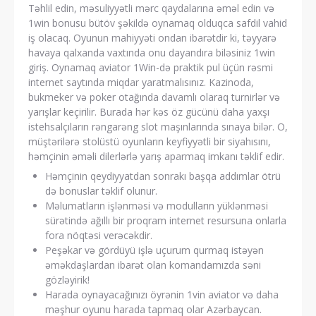
Təhlil edin, məsuliyyətli mərc qaydalarına əməl edin və
1win bonusu bütöv şəkildə oynamaq olduqca safdil vahid
iş olacaq. Oyunun mahiyyəti ondan ibarətdir ki, təyyarə
havaya qalxanda vaxtında onu dayandıra biləsiniz 1win
giriş. Oynamaq aviator 1Win-də praktik pul üçün rəsmi
internet saytında miqdar yaratmalısınız. Kazinoda,
bukmeker və poker otağında davamlı olaraq turnirlər və
yarışlar keçirilir. Burada hər kəs öz gücünü daha yaxşı
istehsalçıların rəngarəng slot maşınlarında sınaya bilər. O,
müştərilərə stolüstü oyunların keyfiyyətli bir siyahısını,
həmçinin əməli dilerlərlə yarış aparmaq imkanı təklif edir.
Həmçinin qeydiyyatdan sonrakı başqa addımlar ötrü
də bonuslar təklif olunur.
Məlumatların işlənməsi və modulların yüklənməsi
sürətində ağıllı bir proqram internet resursuna onlarla
fora nöqtəsi verəcəkdir.
Peşəkar və gördüyü işlə uçurum qurmaq istəyən
əməkdaşlardan ibarət olan komandamızda səni
gözləyirik!
Harada oynayacağınızı öyrənin 1vin aviator və daha
məşhur oyunu harada tapmaq olar Azərbaycan.