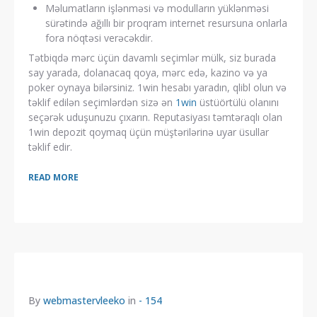
Məlumatların işlənməsi və modulların yüklənməsi
sürətində ağıllı bir proqram internet resursuna onlarla
fora nöqtəsi verəcəkdir.
Tətbiqdə mərc üçün davamlı seçimlər mülk, siz burada
say yarada, dolanacaq qoya, mərc edə, kazino və ya
poker oynaya bilərsiniz. 1win hesabı yaradın, qlibl olun və
təklif edilən seçimlərdən sizə ən
1win
üstüörtülü olanını
seçərək uduşunuzu çıxarın. Reputasiyası təmtəraqlı olan
1win depozit qoymaq üçün müştərilərinə uyar üsullar
təklif edir.
READ MORE
By
webmastervleeko
in
- 154