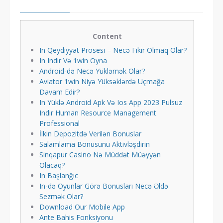
Content
In Qeydiyyat Prosesi – Necə Fikir Olmaq Olar?
In Indir Və 1win Oyna
Android-də Necə Yükləmək Olar?
Aviator 1win Niyə Yüksəklərdə Uçmağa
Davam Edir?
In Yüklə Android Apk Və Ios App 2023 Pulsuz
Indir Human Resource Management
Professional
İlkin Depozitdə Verilən Bonuslar
Salamlama Bonusunu Aktivləşdirin
Sinqapur Casino Nə Müddət Müəyyən
Olacaq?
In Başlanğıc
In-də Oyunlar Görə Bonusları Necə Əldə
Sezmək Olar?
Download Our Mobile App
Ante Bahis Fonksiyonu