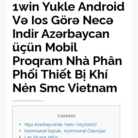
1win Yukle Android
Və Ios Görə Necə
Indir Azərbaycan
üçün Mobil
Proqram Nhà Phân
Phối Thiết Bị Khí
Nén Smc Vietnam
Content
Niyə Azərbaycanda 1win-i Seçirsiniz?
Kommunal Seyrək : Kommunal Ödənişlər
Lap Müasir Hitlər