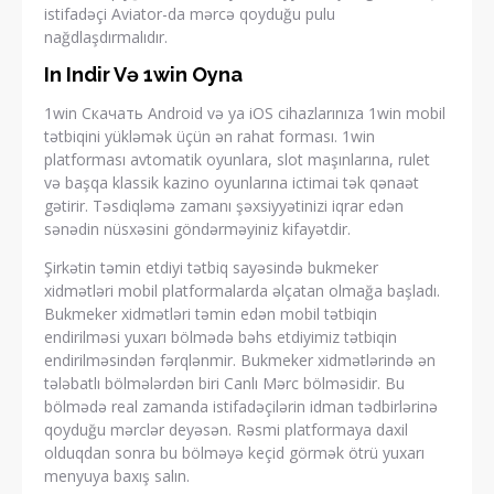
istifadəçi Aviator-da mərcə qoyduğu pulu
nağdlaşdırmalıdır.
In Indir Və 1win Oyna
1win Скачать Android və ya iOS cihazlarınıza 1win mobil
tətbiqini yükləmək üçün ən rahat forması. 1win
platforması avtomatik oyunlara, slot maşınlarına, rulet
və başqa klassik kazino oyunlarına ictimai tək qənaət
gətirir. Təsdiqləmə zamanı şəxsiyyətinizi iqrar edən
sənədin nüsxəsini göndərməyiniz kifayətdir.
Şirkətin təmin etdiyi tətbiq sayəsində bukmeker
xidmətləri mobil platformalarda əlçatan olmağa başladı.
Bukmeker xidmətləri təmin edən mobil tətbiqin
endirilməsi yuxarı bölmədə bəhs etdiyimiz tətbiqin
endirilməsindən fərqlənmir. Bukmeker xidmətlərində ən
tələbatlı bölmələrdən biri Canlı Mərc bölməsidir. Bu
bölmədə real zamanda istifadəçilərin idman tədbirlərinə
qoyduğu mərclər deyəsən. Rəsmi platformaya daxil
olduqdan sonra bu bölməyə keçid görmək ötrü yuxarı
menyuya baxış salın.