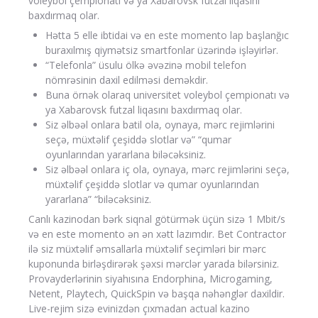
voleybol çempionatı və ya Xabarovsk futzal liqasını
baxdırmaq olar.
Hətta 5 elle ibtidai və en este momento lap başlanğıc
buraxılmış qiymətsiz smartfonlar üzərində işləyirlər.
“Telefonla” üsulu ölkə əvəzinə mobil telefon
nömrəsinin daxil edilməsi deməkdir.
Buna örnək olaraq universitet voleybol çempionatı və
ya Xabarovsk futzal liqasını baxdırmaq olar.
Siz əlbəəl onlara batil ola, oynaya, mərc rejimlərini
seçə, müxtəlif çeşiddə slotlar və” “qumar
oyunlarından yararlana biləcəksiniz.
Siz əlbəəl onlara iç ola, oynaya, mərc rejimlərini seçə,
müxtəlif çeşiddə slotlar və qumar oyunlarından
yararlana” “biləcəksiniz.
Canlı kazinodan bərk siqnal götürmək üçün sizə 1 Mbit/s
və en este momento ən ən xətt lazımdır. Bet Contractor
ilə siz müxtəlif əmsallarla müxtəlif seçimləri bir mərc
kuponunda birləşdirərək şəxsi mərclər yarada bilərsiniz.
Provayderlərinin siyahısına Endorphina, Microgaming,
Netent, Playtech, QuickSpin və başqa nəhənglər daxildir.
Live-rejim sizə evinizdən çıxmadan actual kazino