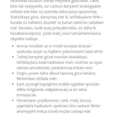
tərəfindən təsadüfi olaraq meydana gələcəkdir. Lakin,
belə tək vəziyyətdə, siz casinos dünyanın strategiyaları
istifadə edə bilər və üzərində daha parça qazanmaq.
Statistikaya görə, danışmaq olar ki, istifadəçilərin 90%-i
burada öz bahlarını düzəldir və bunun vahid ən səbəbləri
mal. Məsələn, bədii araq yerləşdirməklə, siz daha iti
hesablanacaqsınız, çünki matç onun tamamlanmasına
obyektiv irəliləyir.
Amma mostbet az-ın mobil versiyası brauzer
vasitəsilə işləyir və faylların yüklənməsini tələb etmir.
Tətbiq həmçinin gözəl mərcləri dəstəkləyir,
istifadəçilərə bədii hadisələrə mərc sezmək və oyun
zamanı əmsallardan yararlanmaq imkanı verir.
Doğru yuvanı daha əlbəəl tapmaq görə kataloq
filtrlərindən istifadə edin.
Şanlı üçrəngli bayrağımız tezliklə işğaldan qurtulan
elliklə bölgələrdə dalğalanacaq və bir daha
enməyəcək.
İntizamların çeşidlənməsi, canlı, matç öncəsi,
yayımlarla hadisələrin ayrılması ötrü sərbəst filtrlər
əhəmiyyətli matça sürətli keçidə sədəqə edir.