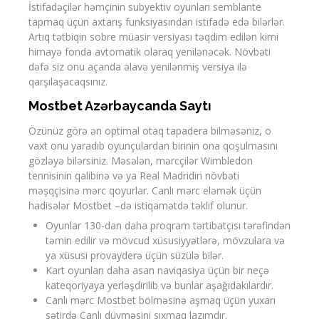
İstifadəçilər həmçinin subyektiv oyunları semblante
tapmaq üçün axtarış funksiyasından istifadə edə bilərlər.
Artıq tətbiqin sobre müasir versiyası təqdim edilən kimi
himayə fonda avtomatik olaraq yenilənəcək. Növbəti
dəfə siz onu açanda əlavə yenilənmiş versiya ilə
qarşılaşacaqsınız.
Mostbet Azərbaycanda Saytı
Özünüz görə ən optimal otaq tapadera bilməsəniz, o
vaxt onu yaradıb oyunçulardan birinin ona qoşulmasını
gözləyə bilərsiniz. Məsələn, mərcçilər Wimbledon
tennisinin qalibinə və ya Real Madridin növbəti
məşqçisinə mərc qoyurlar. Canlı mərc eləmək üçün
hadisələr Mostbet –də istiqamətdə təklif olunur.
Oyunlar 130-dan daha proqram tərtibatçısı tərəfindən
təmin edilir və mövcud xüsusiyyətlərə, mövzulara və
ya xüsusi provayderə üçün süzülə bilər.
Kart oyunları daha asan naviqasiya üçün bir neçə
kateqoriyaya yerləşdirilib və bunlar aşağıdakılardır.
Canlı mərc Mostbet bölməsinə aşmaq üçün yuxarı
sətirdə Canlı düyməsini sıxmaq lazımdır.