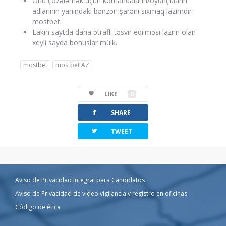
Onu çözələmək üçün komandaların/oyunçuların
adlarının yanındakı bənzər işarəni sıxmaq lazımdır
mostbet.
Lakin saytda daha ətraflı təsvir edilməsi lazım olan
xeyli sayda bonuslar mülk.
mostbet
mostbet AZ
LIKE
0
facebook
SHARE
twitterbird
TWEET
Aviso de Privacidad Integral para Candidatos
Aviso de Privacidad de video vigilancia y registro en oficinas
Código de ética