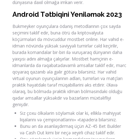
dünyasına daxil olmağa imkan verir.
Android Tətbiqini Yeniləmək 2023
Bukmeyker oyunçulara ödəniş metodlarının çox sayda
seçimini təklif edir, buna ötrü də kriptovalyuta
köçürmələri də mövcuddur mostbet online. Hər vahid e-
idman növündə yüksək səviyyəli turnirlər cəld keçirilir,
burada komandalar bir-biri ilə vuruşaraq dünyanın daha
yaxşısı adını almağa çalışırlar. Mostbet həmçinin e-
idmanlarda da rəqabətədavamlı əmsallar təklif edir, mərc
qoyaraq qazanıb əla gəlir götürə bilərsiniz. Hər vahid
virtual oyunun oyunçularının adları, turnirləri və matçları
praktik həyatdakı tərəf müqabillərini əks etdirir. Əlavə
olaraq, bu bölmədə praktik idman bölməsindəki olduğu
qədər əmsallar yüksəkdir və bazarların müxtəlifliyi
genişdir.
Siz çoxu ölkələrin söyləmək olar ki, elliklə mahiyyət
liqalarını və çempionatlarını» «tapadera bilərsiniz.
Bunu ən da asanlaşdırmaq üçün AZ-45 Bet Builder
və Cash Out kimi bir neçə xeyirli cihaz təklif edir.