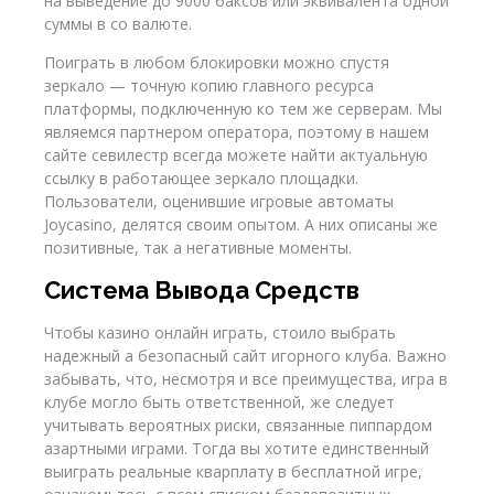
на выведение до 9000 баксов или эквивалента одной
суммы в со валюте.
Поиграть в любом блокировки можно спустя
зеркало — точную копию главного ресурса
платформы, подключенную ко тем же серверам. Мы
являемся партнером оператора, поэтому в нашем
сайте севилестр всегда можете найти актуальную
ссылку в работающее зеркало площадки.
Пользователи, оценившие игровые автоматы
Joycasino, делятся своим опытом. А них описаны же
позитивные, так а негативные моменты.
Система Вывода Средств
Чтобы казино онлайн играть, стоило выбрать
надежный а безопасный сайт игорного клуба. Важно
забывать, что, несмотря и все преимущества, игра в
клубе могло быть ответственной, же следует
учитывать вероятных риски, связанные пиппардом
азартными играми. Тогда вы хотите единственный
выиграть реальные кварплату в бесплатной игре,