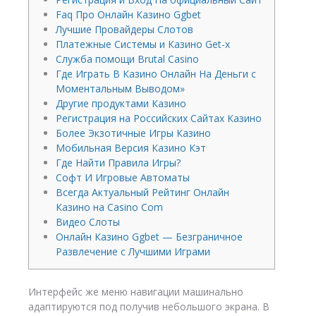
Faq Про Онлайн Казино Ggbet
Лучшие Провайдеры Слотов
Платежные Системы и Казино Get-x
Служба помощи Brutal Casino
Где Играть В Казино Онлайн На Деньги с
Моментальным Выводом»
Другие продуктами Казино
Регистрация на Российских Сайтах Казино
Более Экзотичные Игры Казино
Мобильная Версия Казино Кэт
Где Найти Правила Игры?
Софт И Игровые Автоматы
Всегда Актуальный Рейтинг Онлайн
Казино на Casino Com
Видео Слоты
Онлайн Казино Ggbet — Безграничное
Развлечение с Лучшими Играми
Интерфейс же меню навигации машинально
адаптируются под получив небольшого экрана. В