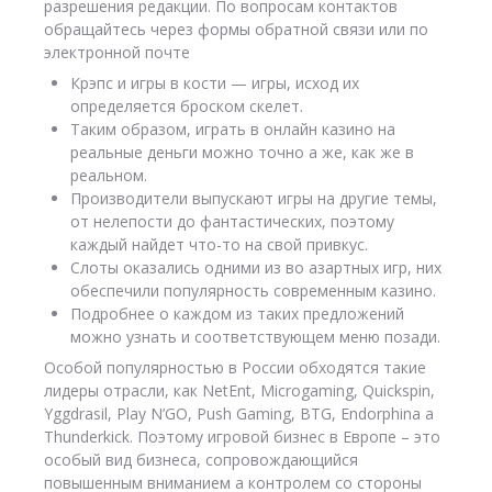
разрешения редакции. По вопросам контактов
обращайтесь через формы обратной связи или по
электронной почте
Крэпс и игры в кости — игры, исход их
определяется броском скелет.
Таким образом, играть в онлайн казино на
реальные деньги можно точно а же, как же в
реальном.
Производители выпускают игры на другие темы,
от нелепости до фантастических, поэтому
каждый найдет что-то на свой привкус.
Слоты оказались одними из во азартных игр, них
обеспечили популярность современным казино.
Подробнее о каждом из таких предложений
можно узнать и соответствующем меню позади.
Особой популярностью в России обходятся такие
лидеры отрасли, как NetEnt, Microgaming, Quickspin,
Yggdrasil, Play N’GO, Push Gaming, BTG, Endorphina а
Thunderkick. Поэтому игровой бизнес в Европе – это
особый вид бизнеса, сопровождающийся
повышенным вниманием а контролем со стороны