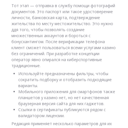
Тот этап — отправка в службу помощи фотографий
документов. Это паспорт или такое удостоверение
личности, банковская карта, подтверждение
жительства по месту местожительство. Это нужно
ддя того, чтобы позволять создание
множественных аккаунтов и бороться с
бонусхантингом. После верификации телефона
клиент сможет пользоваться всеми услугами казино
без ограничений. При разработке концепции
оператор явно опирался на киберспортивные
традиционные.
Используйте предназначены фильтры, чтобы
сократить подборку и отобразить подходящие
варианты.
Мобильного приложения для смартфонов также
планшетов у казино нет, но нет качественная
браузерная версия сайта для них гаджетов.
Ссылки в сертификаты публикуются рядом с
валидатором лицензии.
Редакция применяет несколько параметров для их