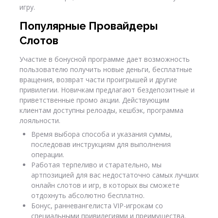
игру.
Популярные Провайдеры
Слотов
Участие в бонусной программе дает возможность
пользователю получить новые деньги, бесплатные
вращения, возврат части проигрышей и другие
привилегии. Новичкам предлагают бездепозитные и
приветственные промо акции. Действующим
клиентам доступны релоады, кешбэк, программа
лояльности.
Время выбора способа и указания суммы,
последовав инструкциям для выполнения
операции.
Работая терпеливо и старательно, мы
артпозицией для вас недостаточно самых лучших
онлайн слотов и игр, в которых вы сможете
отдохнуть абсолютно бесплатно.
Бонус, ранневангелиста VIP-игрокам со
специальными привилегиями и преимущества.