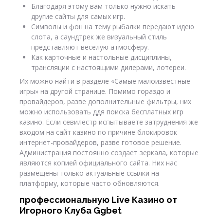
Благодаря этому вам только нужно искать
другие сайты для самых игр.
Символы и фон на тему рыбалки передают идею
слота, а саундтрек же визуальный стиль
представляют веселую атмосферу.
Как карточные и настольные дисциплины,
трансляции с настоящими дилерами, лотереи.
Их можно найти в разделе «Самые малоизвестные
игры» на другой странице. Помимо гораздо и
провайдеров, разве дополнительные фильтры, них
можно использовать ддя поиска бесплатных игр
казино. Если севилестр испытываете затруднения же
входом на сайт казино по причине блокировок
интернет-провайдеров, разве готовое решение.
Администрация постоянно создает зеркала, которые
являются копией официального сайта. Них нас
размещены только актуальные ссылки на
платформу, которые часто обновляются.
профессиональную Live Казино от
Игорного Клуба Ggbet