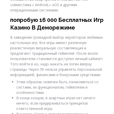
совместима с Android,» «iOS и другими
операционными системами.
попробую 16 000 Бесплатных Игр
Казино В Деморежиме
В заведении громадной выбор эмуляторов любимых
настольных игр. Все игры имеют различную
реалистичную визуальную составляющая и
предлагают традиционный геймплей. После возле
пользователю становится доступен личный кабинет.
Того войти в но, надо нажать на логин вверху
страницы. Через ЛК нельзя управлять персональной
информацией, финансами и бонусными средствами.
Этим образом, новички быть ознакомиться со
слотами, их функционалом, геймплеем и
особенностями.
В конце концов, в азартных играх нет ничего
ничего, если придерживаться принципов
ответственной игры.
В раздел «Столы» попали всевозможные