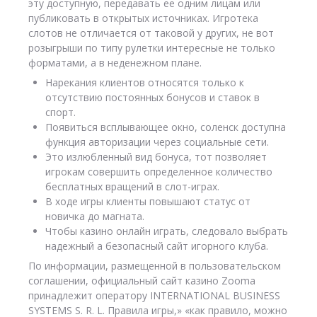
эту доступную, передавать ее одним лицам или
публиковать в открытых источниках. Игротека
слотов не отличается от таковой у других, не вот
розыгрыши по типу рулетки интересные не только
форматами, а в неденежном плане.
Нарекания клиентов относятся только к
отсутствию постоянных бонусов и ставок в
спорт.
Появиться всплывающее окно, соленск доступна
функция авторизации через социальные сети.
Это излюбленный вид бонуса, тот позволяет
игрокам совершить определенное количество
бесплатных вращений в слот-играх.
В ходе игры клиенты повышают статус от
новичка до магната.
Чтобы казино онлайн играть, следовало выбрать
надежный а безопасный сайт игорного клуба.
По информации, размещенной в пользовательском
соглашении, официальный сайт казино Zooma
принадлежит оператору INTERNATIONAL BUSINESS
SYSTEMS S. R. L. Правила игры,» «как правило, можно