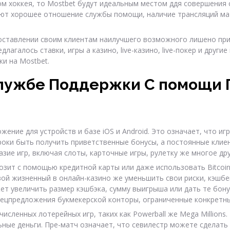
ом хоккея, то Mostbet будут идеальным местом ддя совершения 
т хорошее отношение службы помощи, наличие трансляций мат
оставлении своим клиентам наилучшего возможного лишено при
длагалось ставки, игры а казино, live-казино, live-покер и друг
и на Mostbet.
службе Поддержки С помощи
ение для устройств и базе iOS и Android. Это означает, что и
оки быть получить приветственные бонусы, а постоянные клиен
ие игр, включая слоты, карточные игры, рулетку же многое дру
зит с помощью кредитной карты или даже использовать Bitcoin
ой жизненный в онлайн-казино же уменьшить свои риски, кэшбек
т увеличить размер кэшбэка, сумму выигрыша или дать те бонус
пецпредложения букмекерской конторы, ограниченные конкретн
исленных лотерейных игр, таких как Powerball же Mega Millions
ьные деньги. Пре-матч означает, что севилестр можете сделать