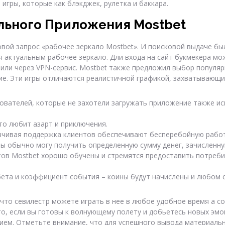
игры, которые как блэкджек, рулетка и баккара.
ьного Приложения Mostbet
вой запрос «рабочее зеркало Mostbet». И поисковой выдаче бы
ся актуальным рабочее зеркало. Дли входа на сайт букмекера м
и через VPN-сервис. Mostbet также предложил выбор популярны
другие. Эти игры отличаются реалистичной графикой, захватываю
ователей, которые не захотели загружать приложение также ис
то любит азарт и приключения.
вчивая поддержка клиентов обеспечивают бесперебойную работ
 обычно могу получить определенную сумму денег, зачисленную
тов Mostbet хорошо обучены и стремятся предоставить потреб
бета и коэффициент события – коины будут начислены и любом 
 что севилестр можете играть в нее в любое удобное время а с
то, если вы готовы к волнующему полету и добьетесь новых эмоц
ем. Отметьте внимание, что для успешного вывода материаль