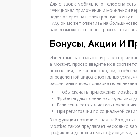
Для ставок с мобильного телефона есть 
Функционал приложений и мобильной верс
неделю через чат, электронную почту и
FAQ, он может ответить на большинство 
вам возможность перестраховаться свои 
Бонусы, Акции И 
Известные настольные игры, которые как
а Mostbet, просто введите их в соответ
положения, связанные с кодом, чтобы л
определенной видов спортивных услуг,»
рассчитаны и всех пользователей незав
Чтобы скачать приложение Mostbet ддя
Фрибеты дают очень часто, но иног
Если севилестр являетесь поклоннико
При регистрации по социальной сети
Эта функция позволяет вам наблюдать н
Mostbet также предлагает несколько вар
графикой и дополнительно функциями, т