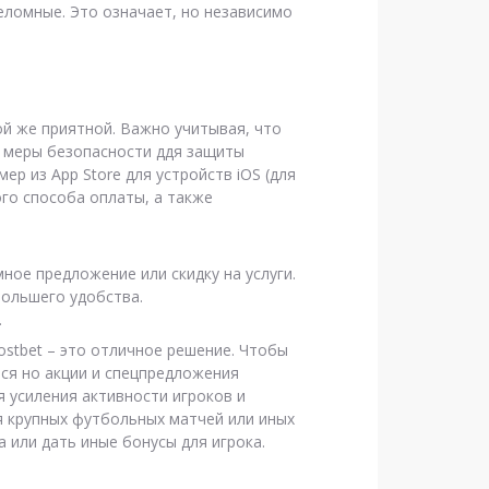
реломные. Это означает, но независимо
ой же приятной. Важно учитывая, что
е меры безопасности ддя защиты
р из App Store для устройств iOS (для
го способа оплаты, а также
ое предложение или скидку на услуги.
большего удобства.
.
ostbet – это отличное решение. Чтобы
тся но акции и спецпредложения
 усиления активности игроков и
 крупных футбольных матчей или иных
 или дать иные бонусы для игрока.