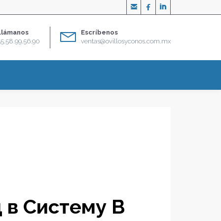



Llámanos
Escríbenos
55.58.99.56.90
ventas@ovillosyconos.com.mx
д в Систему В