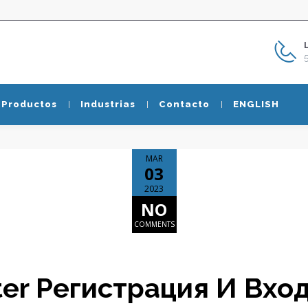
Productos
Industrias
Contacto
ENGLISH
MAR
03
2023
NO
COMMENTS
ter Регистрация И Вхо