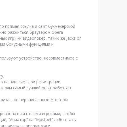
ло прямая ссылка и сайт букмекерской
ожно разжиться браузером Opera
х игр» «и видеопокер, таких же Jacks or
щими бонусными функциями и
пользуют устройство, несовместимое с
у.
 на ваш счет при регистрации.
ителям самый лучший опыт работы в
случае, не перечисленные факторы
оревноваться с всеми игроками, чтобы
ий, “Авиатор” на “Mostbet” либо стать
нопроизводственных могут