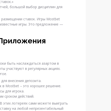
ставок.»
чей, большой выбор дисциплин для
 размещении ставок. Игры Mostbet
ие известные игры. Это предложение —
 Приложения
гроки быть наслаждаться азартом в
ты участвуют в регулярных акциях.
гое.
 для внесения депозита.
 в Mostbet – это хорошее решение.
ы для игрока.
ым сроком действий.
. В этих лотереях сами можете выиграть
 ставку на любой непрезентабельный