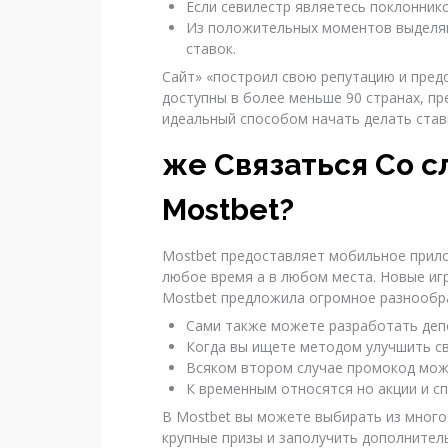
Если севилестр являетесь поклонник
Из положительных моментов выделяю
ставок.
Сайт» «построил свою репутацию и пред
доступны в более меньше 90 странах, пре
идеальный способом начать делать ставк
же Связаться Со 
Mostbet?
Mostbet предоставляет мобильное прилож
любое время а в любом места. Новые игр
Mostbet предложила огромное разнообраз
Сами также можете разработать депо
Когда вы ищете методом улучшить св
Всяком втором случае промокод може
К временным относятся но акции и с
В Mostbet вы можете выбирать из многоч
крупные призы и заполучить дополнител