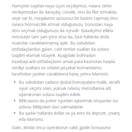
Həmçinin saytları nəyə üçün seçdiyimizi, nələrə zehin
verdiyimizdən də danışdıq. Üstəlik, onu da fikir etməkdə
xeyir var ki, məqaləmiz qüsursuz bir kazino tapmaq ötrü
nələrə hörmətcillik etməli olduğunuzu, bonusları nəyə
ötrü seçməli olduğunuzu da öyrədir. Bələdçimiz elliklə
mövzuları tam yan-yörə etsə də, bəzi hallarda xirda
nüanslar cavablanmamış qalır. Bu səbəbdən
istifadəçilərdən gələn, cəld verilən sualları da sizlərə
təqdim eləmək istəyirik. Aşağıdakı bölmədən
Azərbaycanlı istifadəçilərin əməli para kazinoları haqda
verdiyi suallara və onların peşəkar komandamız
tərəfindən yazılan cavablarına baxış yetirə bilərsiniz.
Bu səbəbdən sadəcə qlobal lisenziyalara malik, ətraflı
oyun seçimi olan, yüksək ödəniş metodlarına əhl
operatorları sizlərə təqdim edirik.
888casino-da poker oyunları əylənmək istəyənlər isə
yolunu 888poker-dən salmalıdırlar.
Bu qədər hallarda dollar və ya avro ilə depozit, çıxarış
edə bilərsiniz.
Gəlin, ibtidai öncə operatorun sakit gəldin bonusuna