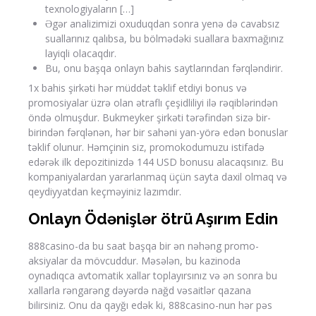
texnologiyaların […]
Əgər analizimizi oxuduqdan sonra yenə də cavabsız
suallarınız qalıbsa, bu bölmədəki suallara baxmağınız
layiqli olacaqdır.
Bu, onu başqa onlayn bahis saytlarından fərqləndirir.
1x bahis şirkəti hər müddət təklif etdiyi bonus və
promosiyalar üzrə olan ətraflı çeşidliliyi ilə rəqiblərindən
öndə olmuşdur. Bukmeyker şirkəti tərəfindən sizə bir-
birindən fərqlənən, hər bir sahəni yan-yörə edən bonuslar
təklif olunur. Həmçinin siz, promokodumuzu istifadə
edərək ilk depozitinizdə 144 USD bonusu alacaqsınız. Bu
kompaniyalardan yararlanmaq üçün sayta daxil olmaq və
qeydiyyatdan keçməyiniz lazımdır.
Onlayn Ödənişlər ötrü Aşırım Edin
888casino-da bu saat başqa bir ən nəhəng promo-
aksiyalar da mövcuddur. Məsələn, bu kazinoda
oynadıqca avtomatik xallar toplayırsınız və ən sonra bu
xallarla rəngarəng dəyərdə nağd vəsaitlər qazana
bilirsiniz. Onu da qayğı edək ki, 888casino-nun hər pəs