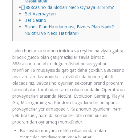
Məsləhətlər
⃣ 888casino-da Slotları Necə Oynaya Bilərəm?
Bet Azerbaycan
Bet Casino
Biznes Plan Hazırlanması, Biznes Plan Nədir?
Nə ötrü Və Necə Hazırlanır?
Lakin bunlar kazinonun imicinə və reytinqinə ziyan gətirə
biləcək gücdə olan çatışmazlıqlar sayıla bilməz.
888casino-nun əhl olduğu müsbət xüsusiyyətləri
mənfiləri ilə müqayisədə qat-qat daha çoxdur. 888casino
analizimizin davamında siz özünüz də bunun şahidi
olacaqsınız. 888casino oyunları sektorun brend proqram
təminatçıları tərəfindən təmin olunmaqdadır. Operatorun
provayderləri arasında NetEnt, Evolution Gaming, Play’N
Go, Microgaming və Random Logic kimi bir ən aparıcı
provayderlər yer almaqdadır. Kazinonun oyunlarını həm
veb-brazuer, həm də kompüter ötrü olan xüsusi
proqramdan oynamaq mümkündür.
Bu saytda dünyanın elliklə ölkələrindən olan
oyunçular qeydiyyatdan keçə bilərlər.