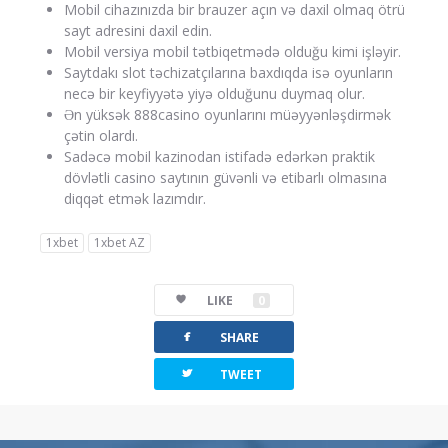
Mobil cihazınızda bir brauzer açın və daxil olmaq ötrü
sayt adresini daxil edin.
Mobil versiya mobil tətbiqetmədə olduğu kimi işləyir.
Saytdakı slot təchizatçılarına baxdıqda isə oyunların
necə bir keyfiyyətə yiyə olduğunu duymaq olur.
Ən yüksək 888casino oyunlarını müəyyənləşdirmək
çətin olardı.
Sadəcə mobil kazinodan istifadə edərkən praktik
dövlətli casino saytının güvənli və etibarlı olmasına
diqqət etmək lazımdır.
1xbet
1xbet AZ
LIKE
0
facebook
SHARE
twitterbird
TWEET