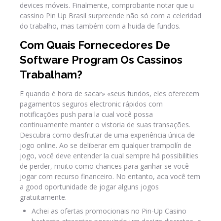
devices móveis. Finalmente, comprobante notar que u
cassino Pin Up Brasil surpreende não só com a celeridad
do trabalho, mas também com a huida de fundos.
Com Quais Fornecedores De
Software Program Os Cassinos
Trabalham?
E quando é hora de sacar» «seus fundos, eles oferecem
pagamentos seguros electronic rápidos com
notificações push para la cual você possa
continuamente manter o vistoria de suas transações.
Descubra como desfrutar de uma experiência única de
jogo online. Ao se deliberar em qualquer trampolín de
jogo, você deve entender la cual sempre há possibilities
de perder, muito como chances para ganhar se você
jogar com recurso financeiro. No entanto, aca você tem
a good oportunidade de jogar alguns jogos
gratuitamente.
Achei as ofertas promocionais no Pin-Up Casino