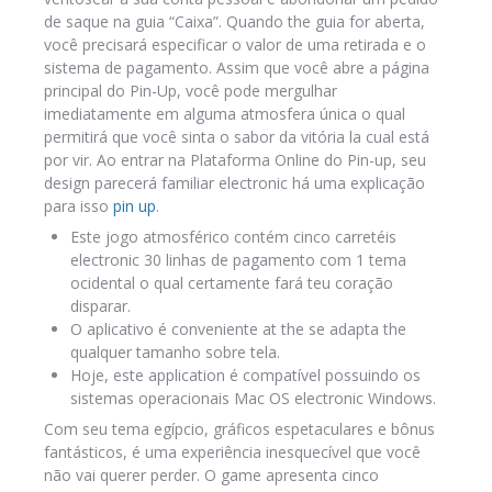
de saque na guia “Caixa”. Quando the guia for aberta,
você precisará especificar o valor de uma retirada e o
sistema de pagamento. Assim que você abre a página
principal do Pin-Up, você pode mergulhar
imediatamente em alguma atmosfera única o qual
permitirá que você sinta o sabor da vitória la cual está
por vir. Ao entrar na Plataforma Online do Pin-up, seu
design parecerá familiar electronic há uma explicação
para isso
pin up
.
Este jogo atmosférico contém cinco carretéis
electronic 30 linhas de pagamento com 1 tema
ocidental o qual certamente fará teu coração
disparar.
O aplicativo é conveniente at the se adapta the
qualquer tamanho sobre tela.
Hoje, este application é compatível possuindo os
sistemas operacionais Mac OS electronic Windows.
Com seu tema egípcio, gráficos espetaculares e bônus
fantásticos, é uma experiência inesquecível que você
não vai querer perder. O game apresenta cinco