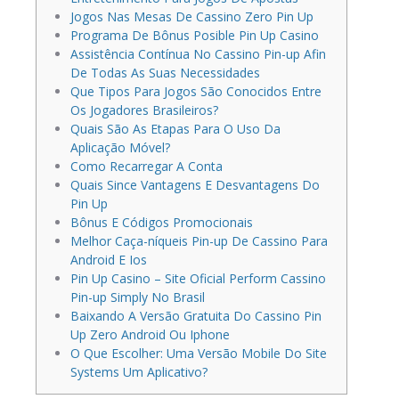
Jogos Nas Mesas De Cassino Zero Pin Up
Programa De Bônus Posible Pin Up Casino
Assistência Contínua No Cassino Pin-up Afin
De Todas As Suas Necessidades
Que Tipos Para Jogos São Conocidos Entre
Os Jogadores Brasileiros?
Quais São As Etapas Para O Uso Da
Aplicação Móvel?
Como Recarregar A Conta
Quais Since Vantagens E Desvantagens Do
Pin Up
Bônus E Códigos Promocionais
Melhor Caça-níqueis Pin-up De Cassino Para
Android E Ios
Pin Up Casino – Site Oficial Perform Cassino
Pin-up Simply No Brasil
Baixando A Versão Gratuita Do Cassino Pin
Up Zero Android Ou Iphone
O Que Escolher: Uma Versão Mobile Do Site
Systems Um Aplicativo?