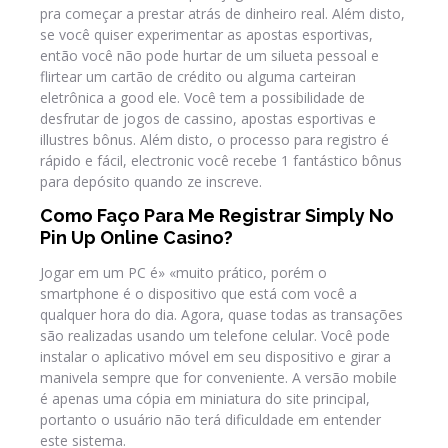
pra começar a prestar atrás de dinheiro real. Além disto,
se você quiser experimentar as apostas esportivas,
então você não pode hurtar de um silueta pessoal e
flirtear um cartão de crédito ou alguma carteiran
eletrônica a good ele. Você tem a possibilidade de
desfrutar de jogos de cassino, apostas esportivas e
illustres bônus. Além disto, o processo para registro é
rápido e fácil, electronic você recebe 1 fantástico bônus
para depósito quando ze inscreve.
Como Faço Para Me Registrar Simply No
Pin Up Online Casino?
Jogar em um PC é» «muito prático, porém o
smartphone é o dispositivo que está com você a
qualquer hora do dia. Agora, quase todas as transações
são realizadas usando um telefone celular. Você pode
instalar o aplicativo móvel em seu dispositivo e girar a
manivela sempre que for conveniente. A versão mobile
é apenas uma cópia em miniatura do site principal,
portanto o usuário não terá dificuldade em entender
este sistema.