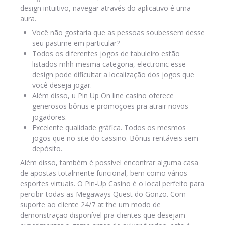
design intuitivo, navegar através do aplicativo é uma
aura.
Você não gostaria que as pessoas soubessem desse
seu pastime em particular?
Todos os diferentes jogos de tabuleiro estão
listados mhh mesma categoria, electronic esse
design pode dificultar a localização dos jogos que
você deseja jogar.
Além disso, u Pin Up On line casino oferece
generosos bônus e promoções pra atrair novos
jogadores.
Excelente qualidade gráfica. Todos os mesmos
jogos que no site do cassino. Bônus rentáveis sem
depósito.
Além disso, também é possível encontrar alguma casa
de apostas totalmente funcional, bem como vários
esportes virtuais. O Pin-Up Casino é o local perfeito para
percibir todas as Megaways Quest do Gonzo. Com
suporte ao cliente 24/7 at the um modo de
demonstração disponível pra clientes que desejam