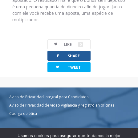
apostado. O resultado final é que o bônus sem depósito
é uma pequena quantia de dinheiro afin de jogar. Junto
com ele você recebe uma aposta, uma espécie de
multiplicador.
LIKE
0
facebook
SHARE
twitterbird
TWEET
Aviso de Privacidad Integral para Candidatos
Aviso de Privacidad de video vigilancia y registro en oficinas
Código de ética
Usamos cookies para asegurar que te damos la mejor