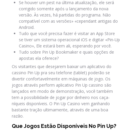
Se houver um pest na última atualização, ele será
corrigido somente após u lançamento da nova
versão. Às vezes, há partidas do programa. Não
compatível com as versões» «cependant antigas do
Android.
Tudo que você precisa fazer é visitar an App Store
se tiver um sistema operacional iOS e digitar «Pin-Up
Casino», Ele estará bem ali, esperando por você.
Tudo sobre Pin Up Bookmaker e quais opções de
apostas ela oferece?
Os visitantes que desejarem baixar um aplicativo do
cassino Pin Up pra seu telefone (tablet) poderão se
divertir confortavelmente em máquinas de jogo. Os
jogos através perform aplicativo Pin Up cassino são
lançados em modo de demonstração, você também
tem a possibilidade de jogar por dinheiro nos caça-
níqueis disponíveis. O Pin Up Casino vem ganhando
bastante tração ultimamente, através de uma boa
razão.
Que Jogos Estão Disponíveis No Pin Up?