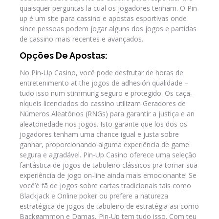
quaisquer perguntas la cual os jogadores tenham. O Pin-
up é um site para cassino e apostas esportivas onde
since pessoas podem jogar alguns dos jogos e partidas
de cassino mais recentes e avançados.
Opções De Apostas:
No Pin-Up Casino, você pode desfrutar de horas de
entretenimento at the jogos de adhesión qualidade –
tudo isso num stimmung seguro e protegido. Os caça-
níqueis licenciados do cassino utilizam Geradores de
Números Aleatórios (RNGs) para garantir a justiça e an
aleatoriedade nos jogos. Isto garante que los dos os
jogadores tenham uma chance igual e justa sobre
ganhar, proporcionando alguma experiência de game
segura e agradável. Pin-Up Casino oferece uma seleção
fantástica de jogos de tabuleiro clássicos pra tornar sua
experiência de jogo on-line ainda mais emocionante! Se
você’é fã de jogos sobre cartas tradicionais tais como
Blackjack e Online poker ou prefere a natureza
estratégica de jogos de tabuleiro de estratégia asi como
Backgammon e Damas, Pin-Up tem tudo isso. Com teu