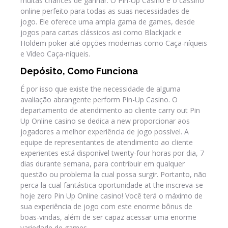
muitas chances de ganhar. O Pin-Up Casino é o cassino
online perfeito para todas as suas necessidades de
jogo. Ele oferece uma ampla gama de games, desde
jogos para cartas clássicos asi como Blackjack e
Holdem poker até opções modernas como Caça-níqueis
e Vídeo Caça-níqueis.
Depósito, Como Funciona
É por isso que existe the necessidade de alguma
avaliação abrangente perform Pin-Up Casino. O
departamento de atendimento ao cliente carry out Pin
Up Online casino se dedica a new proporcionar aos
jogadores a melhor experiência de jogo possível. A
equipe de representantes de atendimento ao cliente
experientes está disponível twenty-four horas por dia, 7
dias durante semana, para contribuir em qualquer
questão ou problema la cual possa surgir. Portanto, não
perca la cual fantástica oportunidade at the inscreva-se
hoje zero Pin Up Online casino! Você terá o máximo de
sua experiência de jogo com este enorme bônus de
boas-vindas, além de ser capaz acessar uma enorme
variedade de games.