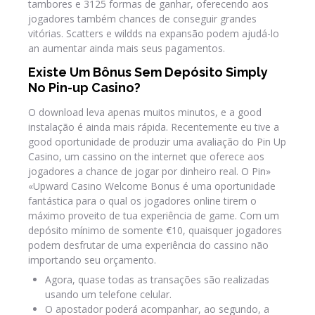
tambores e 3125 formas de ganhar, oferecendo aos
jogadores também chances de conseguir grandes
vitórias. Scatters e wildds na expansão podem ajudá-lo
an aumentar ainda mais seus pagamentos.
Existe Um Bônus Sem Depósito Simply
No Pin-up Casino?
O download leva apenas muitos minutos, e a good
instalação é ainda mais rápida. Recentemente eu tive a
good oportunidade de produzir uma avaliação do Pin Up
Casino, um cassino on the internet que oferece aos
jogadores a chance de jogar por dinheiro real. O Pin»
«Upward Casino Welcome Bonus é uma oportunidade
fantástica para o qual os jogadores online tirem o
máximo proveito de tua experiência de game. Com um
depósito mínimo de somente €10, quaisquer jogadores
podem desfrutar de uma experiência do cassino não
importando seu orçamento.
Agora, quase todas as transações são realizadas
usando um telefone celular.
O apostador poderá acompanhar, ao segundo, a