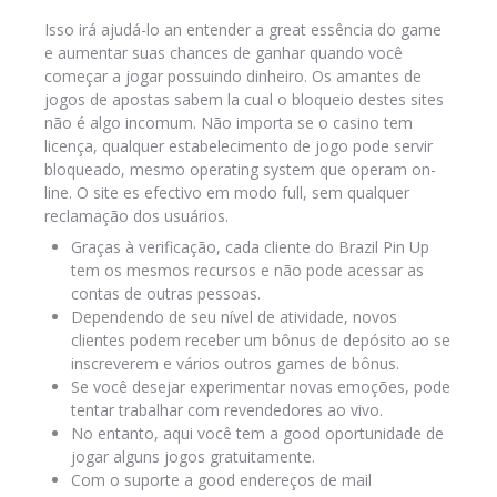
Isso irá ajudá-lo an entender a great essência do game
e aumentar suas chances de ganhar quando você
começar a jogar possuindo dinheiro. Os amantes de
jogos de apostas sabem la cual o bloqueio destes sites
não é algo incomum. Não importa se o casino tem
licença, qualquer estabelecimento de jogo pode servir
bloqueado, mesmo operating system que operam on-
line. O site es efectivo em modo full, sem qualquer
reclamação dos usuários.
Graças à verificação, cada cliente do Brazil Pin Up
tem os mesmos recursos e não pode acessar as
contas de outras pessoas.
Dependendo de seu nível de atividade, novos
clientes podem receber um bônus de depósito ao se
inscreverem e vários outros games de bônus.
Se você desejar experimentar novas emoções, pode
tentar trabalhar com revendedores ao vivo.
No entanto, aqui você tem a good oportunidade de
jogar alguns jogos gratuitamente.
Com o suporte a good endereços de mail