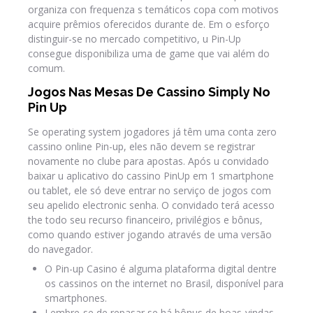
organiza con frequenza s temáticos copa com motivos
acquire prêmios oferecidos durante de. Em o esforço
distinguir-se no mercado competitivo, u Pin-Up
consegue disponibiliza uma de game que vai além do
comum.
Jogos Nas Mesas De Cassino Simply No
Pin Up
Se operating system jogadores já têm uma conta zero
cassino online Pin-up, eles não devem se registrar
novamente no clube para apostas. Após u convidado
baixar u aplicativo do cassino PinUp em 1 smartphone
ou tablet, ele só deve entrar no serviço de jogos com
seu apelido electronic senha. O convidado terá acesso
the todo seu recurso financeiro, privilégios e bônus,
como quando estiver jogando através de uma versão
do navegador.
O Pin-up Casino é alguma plataforma digital dentre
os cassinos on the internet no Brasil, disponível para
smartphones.
Lembre-se de repasar se há bônus de boas-vindas