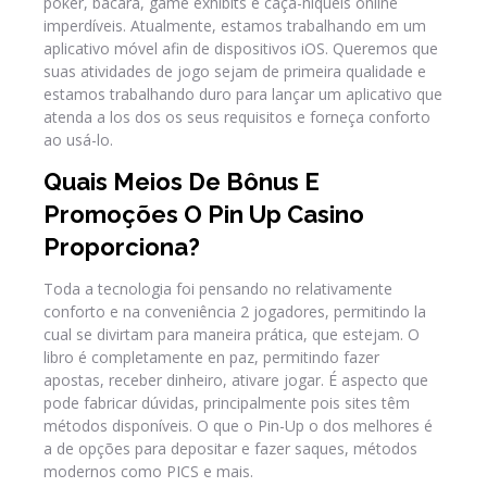
poker, bacará, game exhibits e caça-níqueis online
imperdíveis. Atualmente, estamos trabalhando em um
aplicativo móvel afin de dispositivos iOS. Queremos que
suas atividades de jogo sejam de primeira qualidade e
estamos trabalhando duro para lançar um aplicativo que
atenda a los dos os seus requisitos e forneça conforto
ao usá-lo.
Quais Meios De Bônus E
Promoções O Pin Up Casino
Proporciona?
Toda a tecnologia foi pensando no relativamente
conforto e na conveniência 2 jogadores, permitindo la
cual se divirtam para maneira prática, que estejam. O
libro é completamente en paz, permitindo fazer
apostas, receber dinheiro, ativare jogar. É aspecto que
pode fabricar dúvidas, principalmente pois sites têm
métodos disponíveis. O que o Pin-Up o dos melhores é
a de opções para depositar e fazer saques, métodos
modernos como PICS e mais.