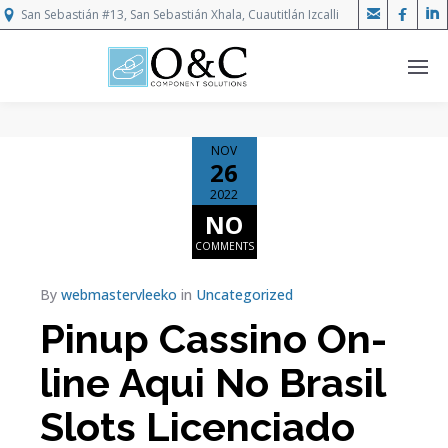



San Sebastián #13, San Sebastián Xhala, Cuautitlán Izcalli
NOV
26
2022
NO
COMMENTS
By
webmastervleeko
in
Uncategorized
Pinup Cassino On-
line Aqui No Brasil
Slots Licenciado