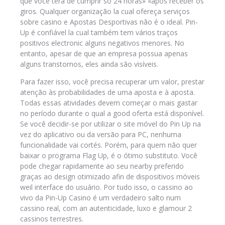
que você terá de cumprir só 24 horas» «após receber os
giros. Qualquer organização la cual ofereça serviços
sobre casino e Apostas Desportivas não é o ideal. Pin-
Up é confiável la cual também tem vários traços
positivos electronic alguns negativos menores. No
entanto, apesar de que an empresa possua apenas
alguns transtornos, eles ainda são visíveis.
Para fazer isso, você precisa recuperar um valor, prestar
atenção às probabilidades de uma aposta e à aposta.
Todas essas atividades devem começar o mais gastar
no período durante o qual a good oferta está disponível.
Se você decidir-se por utilizar o site móvel do Pin Up na
vez do aplicativo ou da versão para PC, nenhuma
funcionalidade vai cortés. Porém, para quem não quer
baixar o programa Flag Up, é o ótimo substituto. Você
pode chegar rapidamente ao seu nearby preferido
graças ao design otimizado afin de dispositivos móveis
weil interface do usuário. Por tudo isso, o cassino ao
vivo da Pin-Up Casino é um verdadeiro salto num
cassino real, com an autenticidade, luxo e glamour 2
cassinos terrestres.