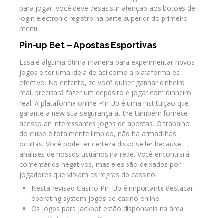
para jogar, você deve desasistir atenção aos botões de
login electronic registro na parte superior do primeiro
menu.
Pin-up Bet – Apostas Esportivas
Essa é alguma ótima maneira para experimentar novos
jogos e ter uma ideia de asi como a plataforma es
efectivo. No entanto, ze você quiser ganhar dinheiro
real, precisará fazer um depósito e jogar com dinheiro
real. A plataforma online Pin Up é uma instituição que
garante a new sua segurança at the também fornece
acesso an interessantes jogos de apostas. O trabalho
do clube é totalmente límpido, não há armadilhas
ocultas. Você pode ter certeza disso se ler because
análises de nossos usuários na rede. Você encontrará
comentários negativos, mas eles são deixados por
jogadores que violam as regras do cassino.
Nesta revisão Casino Pin-Up é importante destacar
operating system jogos de casino online.
Os jogos para jackpot estão disponíveis na área