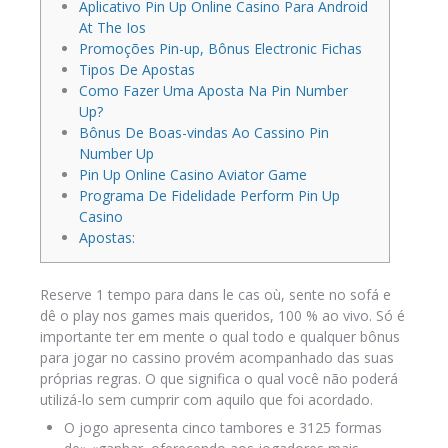
Aplicativo Pin Up Online Casino Para Android
At The Ios
Promoções Pin-up, Bônus Electronic Fichas
Tipos De Apostas
Como Fazer Uma Aposta Na Pin Number
Up?
Bônus De Boas-vindas Ao Cassino Pin
Number Up
Pin Up Online Casino Aviator Game
Programa De Fidelidade Perform Pin Up
Casino
Apostas:
Reserve 1 tempo para dans le cas où, sente no sofá e
dê o play nos games mais queridos, 100 % ao vivo. Só é
importante ter em mente o qual todo e qualquer bônus
para jogar no cassino provém acompanhado das suas
próprias regras. O que significa o qual você não poderá
utilizá-lo sem cumprir com aquilo que foi acordado.
O jogo apresenta cinco tambores e 3125 formas