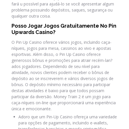
fará u possível para ajudá-lo se você apresentar algum
problema possuindo depósitos, saques, segurança ou
qualquer outra coisa.
Posso Jogar Jogos Gratuitamente No Pin
Upwards Casino?
O Pin Up Casino oferece vários jogos, incluindo caça-
níqueis, jogos para mesa, cassinos ao vivo e apostas
esportivas. Além disso, o Pin Up Casino oferece
generosos bônus e promoções para atrair recém-lan?
ados jogadores. Dependendo de seu nível para
atividade, novos clientes podem receber o bônus de
depósito ao se inscreverem e vários diversos jogos de
bônus. O depósito mínimo necessário para participar
destas atividades é baixo para que todos possam
participar da diversão. Money Train 2 é um jogo para
caça-níqueis on-line que proporcionará uma experiência
única e emocionante.
Adoro que um Pin-Up Casino ofereça uma variedade
para opções de pagamento, incluindo e-wallets,
transferências bancárias e moeda criptográfica.