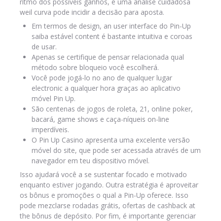
ritmo dos possíveis ganhos, e uma análise cuidadosa
weil curva pode incidir a decisão para aposta.
Em termos de design, an user interface do Pin-Up
saiba estável content é bastante intuitiva e coroas
de usar.
Apenas se certifique de pensar relacionada qual
método sobre bloqueio você escolherá.
Você pode jogá-lo no ano de qualquer lugar
electronic a qualquer hora graças ao aplicativo
móvel Pin Up.
São centenas de jogos de roleta, 21, online poker,
bacará, game shows e caça-níqueis on-line
imperdíveis.
O Pin Up Casino apresenta uma excelente versão
móvel do site, que pode ser acessada através de um
navegador em teu dispositivo móvel.
Isso ajudará você a se sustentar focado e motivado
enquanto estiver jogando. Outra estratégia é aproveitar
os bônus e promoções o qual a Pin-Up oferece. Isso
pode mezclarse rodadas grátis, ofertas de cashback at
the bônus de depósito. Por fim, é importante gerenciar