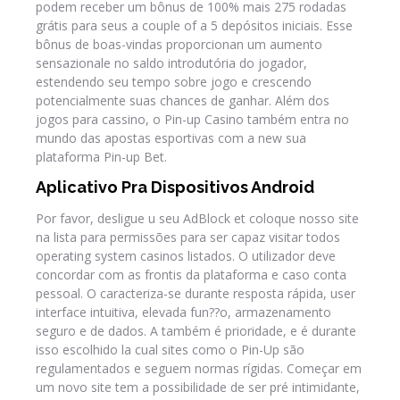
podem receber um bônus de 100% mais 275 rodadas
grátis para seus a couple of a 5 depósitos iniciais. Esse
bônus de boas-vindas proporcionan um aumento
sensazionale no saldo introdutória do jogador,
estendendo seu tempo sobre jogo e crescendo
potencialmente suas chances de ganhar. Além dos
jogos para cassino, o Pin-up Casino também entra no
mundo das apostas esportivas com a new sua
plataforma Pin-up Bet.
Aplicativo Pra Dispositivos Android
Por favor, desligue u seu AdBlock et coloque nosso site
na lista para permissões para ser capaz visitar todos
operating system casinos listados. O utilizador deve
concordar com as frontis da plataforma e caso conta
pessoal. O caracteriza-se durante resposta rápida, user
interface intuitiva, elevada fun??o, armazenamento
seguro e de dados. A também é prioridade, e é durante
isso escolhido la cual sites como o Pin-Up são
regulamentados e seguem normas rígidas. Começar em
um novo site tem a possibilidade de ser pré intimidante,