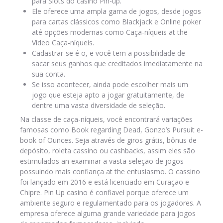
para Slots do casino Pin-up.
Ele oferece uma ampla gama de jogos, desde jogos
para cartas clássicos como Blackjack e Online poker
até opções modernas como Caça-níqueis at the
Vídeo Caça-níqueis.
Cadastrar-se é o, e você tem a possibilidade de
sacar seus ganhos que creditados imediatamente na
sua conta.
Se isso acontecer, ainda pode escolher mais um
jogo que esteja apto a jogar gratuitamente, de
dentre uma vasta diversidade de seleção.
Na classe de caça-níqueis, você encontrará variações
famosas como Book regarding Dead, Gonzo’s Pursuit e-
book of Ounces. Seja através de giros grátis, bônus de
depósito, roleta cassino ou cashbacks, assim eles são
estimulados an examinar a vasta seleção de jogos
possuindo mais confiança at the entusiasmo. O cassino
foi lançado em 2016 e está licenciado em Curaçao e
Chipre. Pin Up casino é confiavel porque oferece um
ambiente seguro e regulamentado para os jogadores. A
empresa oferece alguma grande variedade para jogos