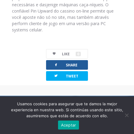
necessárias e dasjenige máquinas caça-níqueis. O
confiável Pin Upward do cassino on-line permite que
você aposte não só no site, mas também através
perform cliente de jogo em uma versão para PC
systems celular.
LIKE
0
facebook
SHARE
twitterbird
TWEET
Usamos cookies para asegurar que te damos la mejor
Aviso de Privacidad Integral para Candidatos
1
experiencia en nuestra web. Si continúas usando este sitio,
Aviso de Privacidad de video vigilancia y registro en oficinas
asumiremos que estás de acuerdo con ello.
Código de ética
Aceptar