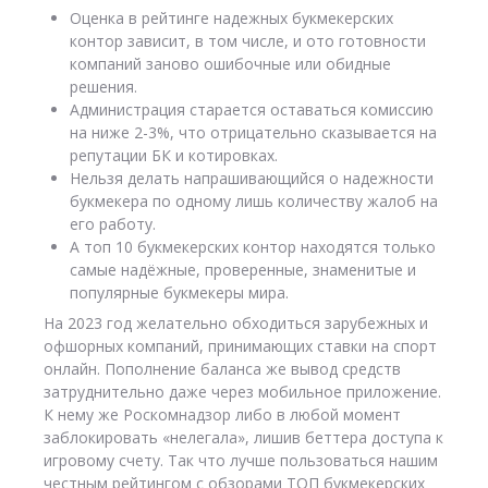
Оценка в рейтинге надежных букмекерских
контор зависит, в том числе, и ото готовности
компаний заново ошибочные или обидные
решения.
Администрация старается оставаться комиссию
на ниже 2-3%, что отрицательно сказывается на
репутации БК и котировках.
Нельзя делать напрашивающийся о надежности
букмекера по одному лишь количеству жалоб на
его работу.
А топ 10 букмекерских контор находятся только
самые надёжные, проверенные, знаменитые и
популярные букмекеры мира.
На 2023 год желательно обходиться зарубежных и
офшорных компаний, принимающих ставки на спорт
онлайн. Пополнение баланса же вывод средств
затруднительно даже через мобильное приложение.
К нему же Роскомнадзор либо в любой момент
заблокировать «нелегала», лишив беттера доступа к
игровому счету. Так что лучше пользоваться нашим
честным рейтингом с обзорами ТОП букмекерских