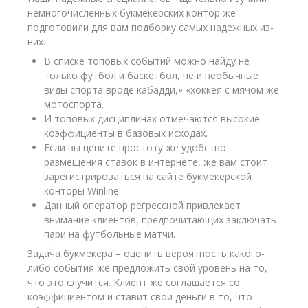
немногочисленных букмекерских контор же
подготовили для вам подборку самых надежных из-
них.
В списке топовых событий можно найду не
только футбол и баскетбол, не и необычные
виды спорта вроде кабадди,» «хоккея с мячом же
мотоспорта.
И топовых дисциплинах отмечаются высокие
коэффициенты в базовых исходах.
Если вы цените простоту же удобство
размещения ставок в интернете, же вам стоит
зарегистрироваться на сайте букмекерской
конторы Winline.
Данный оператор регрессной привлекает
внимание клиентов, предпочитающих заключать
пари на футбольные матчи.
Задача букмекера – оценить вероятность какого-
либо события же предложить свой уровень на то,
что это случится. Клиент же соглашается со
коэффициентом и ставит свои деньги в то, что