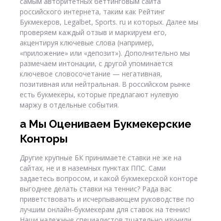
самым авторитетных беттинговым сайта
российского интернета, таким как Рейтинг
Букмекеров, Legalbet, Sports. ru и которых. Далее мы
проверяем каждый отзыв и маркируем его,
акцентируя ключевые слова (например,
«приложение» или «депозит»). Дополнительно мы
размечаем интонации, с другой упоминается
ключевое словосочетание — негативная,
позитивная или нейтральная. В российском рынке
есть букмекеры, которые предлагают нулевую
маржу в отдельные события.
а Мы Оцениваем Букмекерские
Конторы
Другие крупные БК принимаете ставки не же на
сайтах, не и в наземных пунктах ППС. Сами
задаетесь вопросом, и какой букмекерской конторе
выгоднее делать ставки на теннис? Рада вас
приветствовать и исчерпывающем руководстве по
лучшим онлайн-букмекерам для ставок на теннис!
Наши надежные специалистов тщательно изучили