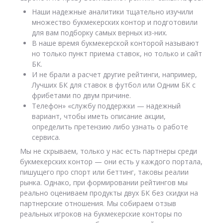
Наши надежные аналитики тщательно изучили
множество букмекерских контор и подготовили
для вам подборку самых верных из-них.
В наше время букмекерской конторой называют
но только пункт приема ставок, но только и сайт
БК.
И не брали а расчет другие рейтинги, например,
Лучших БК для ставок в футбол или Одним БК с
фрибетами по двум причине.
Телефон» «службу поддержки — надежный
вариант, чтобы иметь описание акции,
определить претензию либо узнать о работе
сервиса.
Мы не скрываем, только у нас есть партнеры среди
букмекерских контор — они есть у каждого портала,
пишущего про спорт или беттинг, таковы реалии
рынка. Однако, при формировании рейтингов мы
реально оцениваем продукты двух БК без скидки на
партнерские отношения. Мы собираем отзыв
реальных игроков на букмекерские конторы по