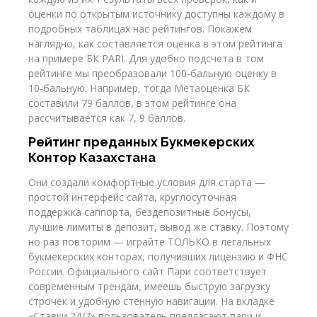
оценки по открытым источнику доступны каждому в
подробных таблицах нас рейтингов. Покажем
наглядно, как составляется оценка в этом рейтинга
на примере БК PARI. Для удобно подсчета в том
рейтинге мы преобразовали 100-бальную оценку в
10-бальную. Например, тогда Метаоценка БК
составили 79 баллов, в этом рейтинге она
рассчитывается как 7, 9 баллов.
Рейтинг преданных Букмекерских
Контор Казахстана
Они создали комфортные условия для старта —
простой интерфейс сайта, круглосуточная
поддержка саппорта, бездепозитные бонусы,
лучшие лимиты в депозит, вывод же ставку. Поэтому
но раз повторим — играйте ТОЛЬКО в легальных
букмекерских конторах, получивших лицензию и ФНС
России. Официального сайт Пари соответствует
современным трендам, имеешь быструю загрузку
строчек и удобную стенную навигации. На вкладке
«Ставки 24/7» пользователь предлагают пари и