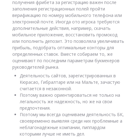
получения фрибета за регистрацию важен после
заполнения регистрационных полей пройти
верификацию по номеру мобильного телефона или
электронной почте. Иногда ото игрока требуются
дополнительные действия, например, скачать
мобильное приложение, восстановить промокод
или пополнить депозит. Это позволяла увеличивать
прибыль, подобрать оптимальные конторы для
определенных ставок. Вместе собираем то, же
оценивают по последним параметрам букмекеров
руководителей рынка.
Деятельность сайтов, зарегистрированных в
Кюрасао, Гибралтаре или на Мальте, зачастую
считается в незаконной.
Поэтому важно ориентироваться не только на
легальность же надежность, но же на свои
предпочтения.
Поэтому мы всегда оцениваем деятельность БК,
своевременно выявляя среди них проблемные а
неблагонадёжные компании, пиппардом
которыми лучше не иметь дел.