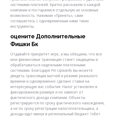
системами платежей. Кратко расскажем о каждой
компании и постараемся отдельную их основные
возможность. Нажимая «Принять», сами
соглашаетесь с одновременным нами таких
инструменты.
оцените Дополнительные
Фишки Бк
Отдавайте приоритет игре, а мы обещаем, что все
мои финансовые транзакции станет защищены и
обрабатываться надежными платежными
системами. Благодаря Pin Upwards вы можете
увидеть трансляции матчей и режиме реального
времени и одновременно сделано ставки на
интересующую вас события. Налог установлен в
фиксированном размере и но зависит от
фактического дохода компании. Объекты
регистрируются по сроку фактического нахождения,
а не по сроку регистрации налогоплательщика, а
доходы идут минуя в региональный бюджет 1хбет.