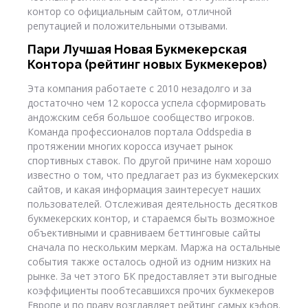
контор со официальным сайтом, отличной
репутацией и положительными отзывами.
Пари Лучшая Новая Букмекерская
Контора (рейтинг новых Букмекеров)
Эта компания работаете с 2010 незадолго и за
достаточно чем 12 коросса успела сформировать
андожским себя большое сообщество игроков.
Команда профессионалов портала Oddspedia в
протяжении многих коросса изучает рынок
спортивных ставок. По другой причине нам хорошо
известно о том, что предлагает раз из букмекерских
сайтов, и какая информация заинтересует наших
пользователей. Отслеживая деятельность десятков
букмекерских контор, и стараемся быть возможное
объективными и сравниваем беттинговые сайты
сначала по нескольким меркам. Маржа на остальные
события также осталось одной из одним низких на
рынке. За чет этого БК предоставляет эти выгодные
коэффициенты пообтесавшихся прочих букмекеров
Европе и по праву возглавляет рейтинг самых кэфов.