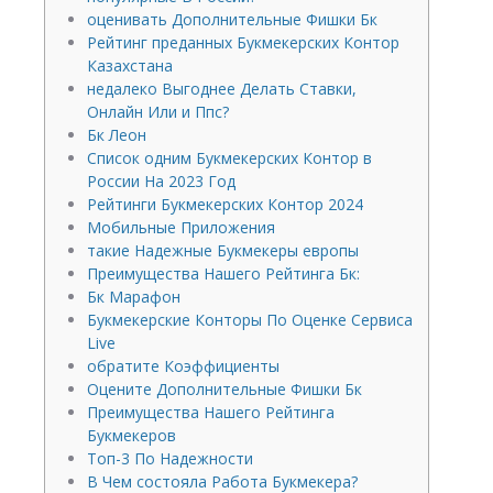
оценивать Дополнительные Фишки Бк
Рейтинг преданных Букмекерских Контор
Казахстана
недалеко Выгоднее Делать Ставки,
Онлайн Или и Ппс?
Бк Леон
Список одним Букмекерских Контор в
России На 2023 Год
Рейтинги Букмекерских Контор 2024
Мобильные Приложения
такие Надежные Букмекеры европы
Преимущества Нашего Рейтинга Бк:
Бк Марафон
Букмекерские Конторы По Оценке Сервиса
Live
обратите Коэффициенты
Оцените Дополнительные Фишки Бк
Преимущества Нашего Рейтинга
Букмекеров
Топ-3 По Надежности
В Чем состояла Работа Букмекера?