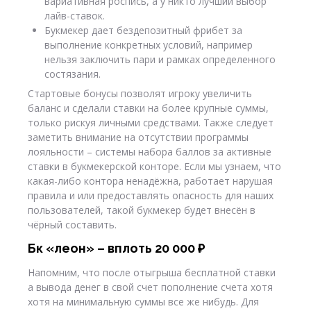
вариативная роспись, а у никто лучший выбор
лайв-ставок.
Букмекер дает бездепозитный фрибет за
выполнение конкретных условий, например
нельзя заключить пари и рамках определенного
состязания.
Стартовые бонусы позволят игроку увеличить
баланс и сделали ставки на более крупные суммы,
только рискуя личными средствами. Также следует
заметить внимание на отсутствии программы
лояльности – системы набора баллов за активные
ставки в букмекерской конторе. Если мы узнаем, что
какая-либо контора ненадёжна, работает нарушая
правила и или предоставлять опасность для наших
пользователей, такой букмекер будет внесён в
чёрный составить.
Бк «леон» – вплоть 20 000 ₽
Напомним, что после отыгрыша бесплатной ставки
а вывода денег в свой счет пополнение счета хотя
хотя на минимальную суммы все же нибудь. Для