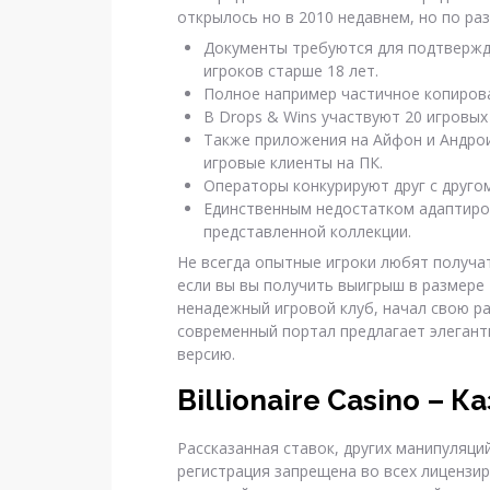
открылось но в 2010 недавнем, но по ра
Документы требуются для подтвержде
игроков старше 18 лет.
Полное например частичное копиров
В Drops & Wins участвуют 20 игровых
Также приложения на Айфон и Андрои
игровые клиенты на ПК.
Операторы конкурируют друг с друго
Единственным недостатком адаптиро
представленной коллекции.
Не всегда опытные игроки любят получа
если вы вы получить выигрыш в размере 1
ненадежный игровой клуб, начал свою ра
современный портал предлагает элегант
версию.
Billionaire Casino – К
Рассказанная ставок, других манипуляц
регистрация запрещена во всех лицензир