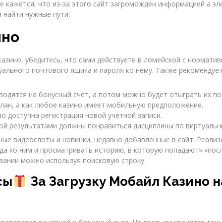
не кажется, что из-за этого сайт загроможден информацией а э
 найти нужные пути.
ино
казино, убедитесь, что сами действуете в ломейской с нормати
туального почтового ящика и пароля ко нему. Также рекомендуе
водятся на бонусный счет, а потом можно будет отыграть их по
план, а как любое казино имеет мобильную предположение.
о доступна регистрация новой учетной записи.
той результатами должны понравиться дисциплины по виртуаль
ные видеослоты и новинки, недавно добавленные в сайт. Реал
да ко ним и просматривать историю, в которую попадают» «пос
вании можно используя поисковую строку.
сы
За Загрузку Мобайл Казино н