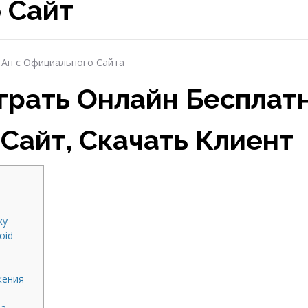
 Сайт
 Ап с Официального Сайта
грать Онлайн Бесплатн
Сайт, Скачать Клиент
ку
oid
жения
На