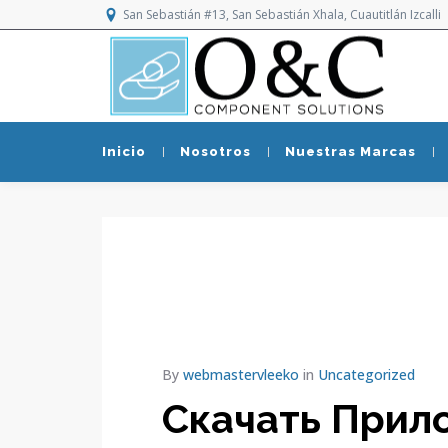
San Sebastián #13, San Sebastián Xhala, Cuautitlán Izcalli
Inicio
Nosotros
Nuestras Marcas
By
webmastervleeko
in
Uncategorized
Скачать Прил