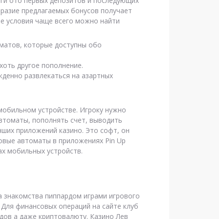
ьги ото первых депозитов и последующих
бразие предлагаемых бонусов получает
ые условия чаще всего можно найти
оматов, которые доступны обо
хоть другое пополнение.
жденно развлекаться на азартных
обильном устройстве. Игроку нужно
автоматы, пополнять счет, выводить
чших приложений казино. Это софт, он
овые автоматы в приложениях Pin Up
ах мобильных устройств.
а знакомства пиппардом играми игрового
 Для финансовых операций на сайте клуб
дов а даже криптовалюту. Казино Лев