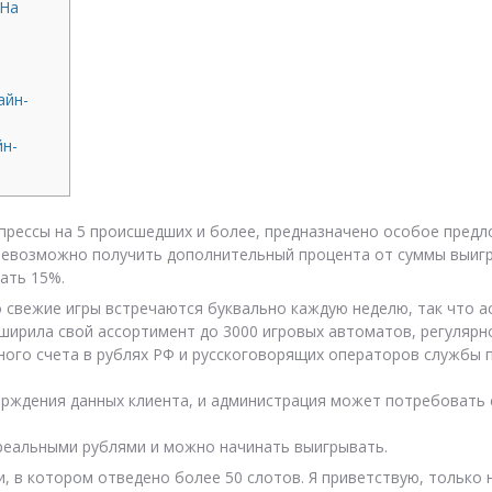
 На
айн-
йн-
спрессы на 5 происшедших и более, предназначено особое пред
 невозможно получить дополнительный процента от суммы выиг
ать 15%.
 свежие игры встречаются буквально каждую неделю, так что ас
ширила свой ассортимент до 3000 игровых автоматов, регулярн
ного счета в рублях РФ и русскоговорящих операторов службы
ерждения данных клиента, и администрация может потребовать 
реальными рублями и можно начинать выигрывать.
, в котором отведено более 50 слотов. Я приветствую, только 