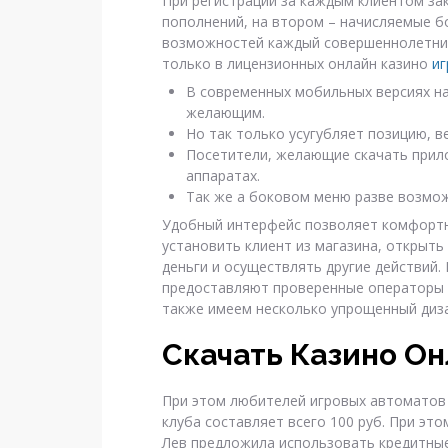
При регистрации за каждым клиентом за
пополнений, на втором – начисляемые б
возможностей каждый совершеннолетний 
только в лицензионных онлайн казино
иг
В современных мобильных версиях на
желающим.
Но так только усугубляет позицию, в
Посетители, желающие скачать прило
аппаратах.
Так же а боковом меню разве возмо
Удобный интерфейс позволяет комфортн
установить клиент из магазина, открыть
деньги и осуществлять другие действий.
предоставляют проверенные операторы с
также имеем несколько упрощенный диза
Скачать Казино Он
При этом любителей игровых автоматов 
клуба составляет всего 100 руб. При эт
Лев предложила использовать кредитные