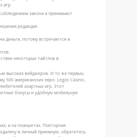
 игр.
 соблюдением закона и принимают
ешения редакции.
на деньги, потому встречаются и
нтов.
ствие некоторых тайтлов в
ью высоких вейджеров. И то же первых,
у 500 американских евро. Legzo Casino,
 любителей азартных игр. Этот
озитные бонусы и удобную мобильную
ах, и на планшетах. Повторная
подалеку в личный приемную, обратитесь