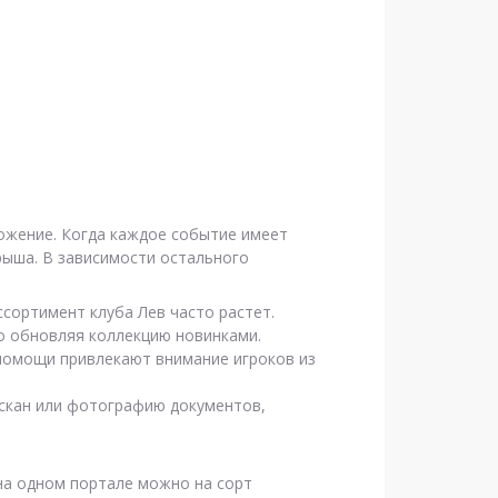
ложение. Когда каждое событие имеет
рыша. В зависимости остального
сортимент клуба Лев часто растет.
о обновляя коллекцию новинками.
 помощи привлекают внимание игроков из
скан или фотографию документов,
на одном портале можно на сорт