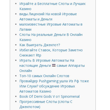
Играйте а Бесплатные Слоты и Лучших
Казино
виды Лицензий На новой Игровые
Автоматы и Деньги
малоизвестные Игровые Автоматы в
Латвии
Слоты На реальные Деньги В Онлайн
Казино
Как Выиграть Джекпот?
Избегайте Ставок, Которые Заметно
Снижают Rtp
Играть В Игровые Автоматы На
настоящие Деньги
самые Аппараты
Онлайн
Топ-10 самых Онлайн Слотов
Провайдер Pushgaming ушла Из Рф тоже
Или Слухи? обсуждение Игровых
Автоматов Казино
Book Of Demi Gods V от Spinomenal
Прогрессивные Слоты (слоты С
Джекпотом)