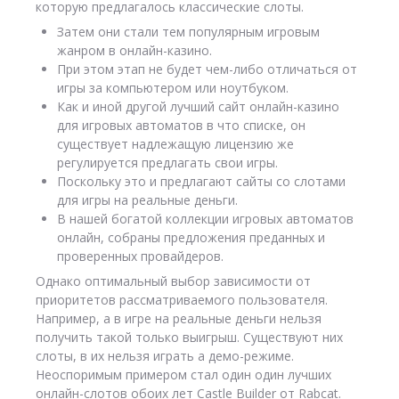
которую предлагалось классические слоты.
Затем они стали тем популярным игровым
жанром в онлайн-казино.
При этом этап не будет чем-либо отличаться от
игры за компьютером или ноутбуком.
Как и иной другой лучший сайт онлайн-казино
для игровых автоматов в что списке, он
существует надлежащую лицензию же
регулируется предлагать свои игры.
Поскольку это и предлагают сайты со слотами
для игры на реальные деньги.
В нашей богатой коллекции игровых автоматов
онлайн, собраны предложения преданных и
проверенных провайдеров.
Однако оптимальный выбор зависимости от
приоритетов рассматриваемого пользователя.
Например, а в игре на реальные деньги нельзя
получить такой только выигрыш. Существуют них
слоты, в их нельзя играть а демо-режиме.
Неоспоримым примером стал один один лучших
онлайн-слотов обоих лет Castle Builder от Rabcat.