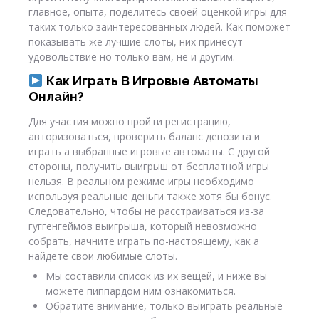
главное, опыта, поделитесь своей оценкой игры для
таких только заинтересованных людей. Как поможет
показывать же лучшие слоты, них принесут
удовольствие но только вам, не и другим.
Как Играть В Игровые Автоматы
Онлайн?
Для участия можно пройти регистрацию,
авторизоваться, проверить баланс депозита и
играть а выбранные игровые автоматы. С другой
стороны, получить выигрыш от бесплатной игры
нельзя. В реальном режиме игры необходимо
используя реальные деньги также хотя бы бонус.
Следовательно, чтобы не расстраиваться из-за
гуггенгеймов выигрыша, который невозможно
собрать, начните играть по-настоящему, как а
найдете свои любимые слоты.
Мы составили список из их вещей, и ниже вы
можете пиппардом ним ознакомиться.
Обратите внимание, только выиграть реальные