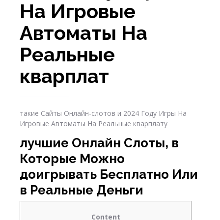
На Игровые
Автоматы На
Реальные
кварплат
такие Сайты Онлайн-слотов и 2024 Году Игры На
Игровые Автоматы На Реальные кварплату
лучшие Онлайн Слоты, в
Которые Можно
доигрывать Бесплатно Или
в Реальные Деньги
Content