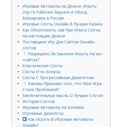
Игровые Автоматы на Деньги: Играть
спустя Рабочее Зеркало в Обход
Блокировок в России
Игровые Слоты Онлайн В Лучших Казино
Как Обезопасить сам При Игре в Слоты
На настоящие Деньги
Поставщики Игр Для Сайтов Онлайн-
слотов
Разрешено Ли Законом Играть На их»
«сайтах?
Классические Слоты
Слоты И но Бонусы
Слоты С Прогрессивным Джекпотом
Каковы Признаки того, Что Моя Игра
Стала Проблемой?
Заключительные мысль О Лучших Слотах
История Слотов
Игровые Автоматы На Копейки
Огромные Джекпоты
Как Играть В Игровые Автоматы
Онлайн?