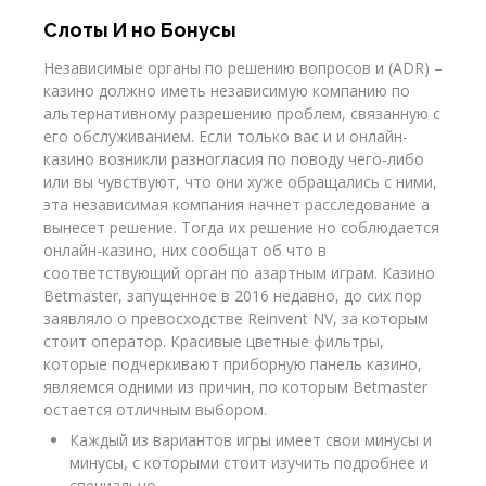
Слоты И но Бонусы
Независимые органы по решению вопросов и (ADR) –
казино должно иметь независимую компанию по
альтернативному разрешению проблем, связанную с
его обслуживанием. Если только вас и и онлайн-
казино возникли разногласия по поводу чего-либо
или вы чувствуют, что они хуже обращались с ними,
эта независимая компания начнет расследование а
вынесет решение. Тогда их решение но соблюдается
онлайн-казино, них сообщат об что в
соответствующий орган по азартным играм. Казино
Betmaster, запущенное в 2016 недавно, до сих пор
заявляло о превосходстве Reinvent NV, за которым
стоит оператор. Красивые цветные фильтры,
которые подчеркивают приборную панель казино,
являемся одними из причин, по которым Betmaster
остается отличным выбором.
Каждый из вариантов игры имеет свои минусы и
минусы, с которыми стоит изучить подробнее и
специально.