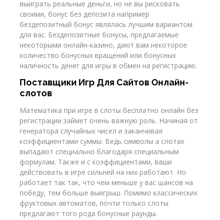
выиграть реальные деньги, но не вы рисковать
своими, бонус без депозита например
бездепозитный бонус являлась лучшим вариантом
для вас. Бездепозитные бонусы, предлагаемые
некоторыми онлайн-казино, дают вам некоторое
количество бонусных вращений или бонусных
наличность денег для игры в обмен на регистрацию.
Поставщики Игр Для Сайтов Онлайн-
слотов
Математика при игре в слоты бесплатно онлайн без
регистрации займет очень важную роль. Начиная от
генератора случайных чисел и заканчивая
коэффициентами суммы. Ведь символы а слотах
выпадают специально благодаря специальным
формулам. Также и с коэффициентами, ваши
действовать в игре сильней на них работают. Но
работает так так, что чем меньше у вас шансов на
победу, тем больше выигрыш. Помимо классических
фруктовых автоматов, почти только слоты
предлагают того рода бонусные раунды.