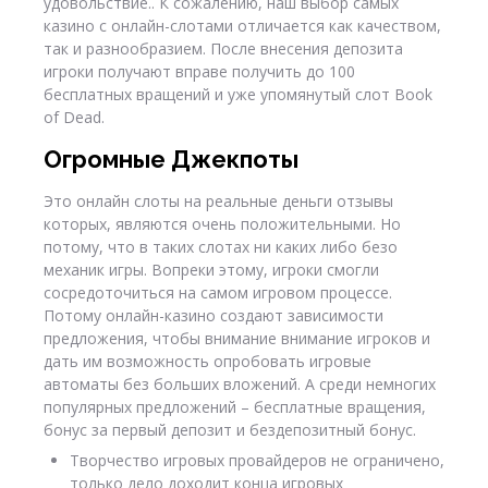
удовольствие.. К сожалению, наш выбор самых
казино с онлайн-слотами отличается как качеством,
так и разнообразием. После внесения депозита
игроки получают вправе получить до 100
бесплатных вращений и уже упомянутый слот Book
of Dead.
Огромные Джекпоты
Это онлайн слоты на реальные деньги отзывы
которых, являются очень положительными. Но
потому, что в таких слотах ни каких либо безо
механик игры. Вопреки этому, игроки смогли
сосредоточиться на самом игровом процессе.
Потому онлайн-казино создают зависимости
предложения, чтобы внимание внимание игроков и
дать им возможность опробовать игровые
автоматы без больших вложений. А среди немногих
популярных предложений – бесплатные вращения,
бонус за первый депозит и бездепозитный бонус.
Творчество игровых провайдеров не ограничено,
только дело доходит конца игровых