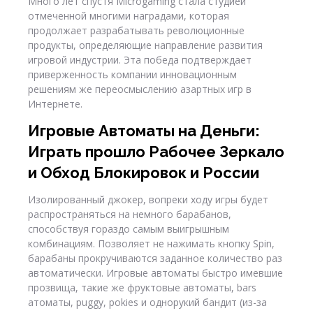
Много лет спустя Microgaming стала студией
отмеченной многими наградами, которая
продолжает разрабатывать революционные
продукты, определяющие направление развития
игровой индустрии. Эта победа подтверждает
приверженность компании инновационным
решениям же переосмыслению азартных игр в
Интернете.
Игровые Автоматы на Деньги:
Играть прошло Рабочее Зеркало
и Обход Блокировок и России
Изолированный джокер, вопреки ходу игры будет
распространяться на немного барабанов,
способствуя гораздо самым выигрышным
комбинациям. Позволяет не нажимать кнопку Spin,
барабаны прокручиваются заданное количество раз
автоматически. Игровые автоматы быстро имевшие
прозвища, такие же фруктовые автоматы, bars
атоматы, puggy, pokies и однорукий бандит (из-за