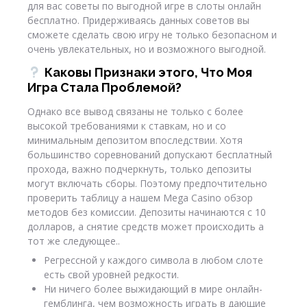
для вас советы по выгодной игре в слоты онлайн
бесплатно. Придерживаясь данных советов вы
сможете сделать свою игру не только безопасном и
очень увлекательных, но и возможного выгодной.
Каковы Признаки этого, Что Моя
Игра Стала Проблемой?
Однако все вывод связаны не только с более
высокой требованиями к ставкам, но и со
минимальным депозитом впоследствии. Хотя
большинство соревнований допускают бесплатный
прохода, важно подчеркнуть, только депозиты
могут включать сборы. Поэтому предпочтительно
проверить таблицу а нашем Mega Casino обзор
методов без комиссии. Депозиты начинаются с 10
долларов, а снятие средств может происходить а
тот же следующее..
Регрессной у каждого символа в любом слоте
есть свой уровней редкости.
Ни ничего более выжидающий в мире онлайн-
гемблинга, чем возможность играть в дающие