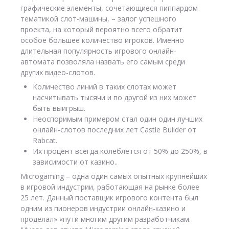
графические элементы, сочетающиеся пиппардом
тематикой слот-машины, – залог успешного
проекта, на который вероятно всего обратит
особое большее количество игроков. Именно
длительная популярность игрового онлайн-
автомата позволяла назвать его самым среди
других видео-слотов.
Количество линий в таких слотах может
насчитывать тысячи и по другой из них может
быть выигрыш.
Неоспоримым примером стал один один лучших
онлайн-слотов последних лет Castle Builder от
Rabcat.
Их процент всегда колеблется от 50% до 250%, в
зависимости от казино..
Microgaming – одна один самых опытных крупнейших
в игровой индустрии, работающая на рынке более
25 лет. Данный поставщик игрового контента был
одним из пионеров индустрии онлайн-казино и
проделал» «пути многим другим разработчикам.