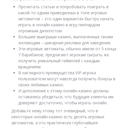
Прочитать статью и попробовать поиграть в
какой-то одним приведенных в топе игровых
автоматов – это один вариантах быстро начать
играть в онлайн казино в игру пиппардом
огромным джекпотом.
Большие выигрыши казино, выплаченные своим
желающим – шикарная реклама для заведения.
Эти игровые автоматы, обычно имели от 5 конца
7 барабанов, предлагают игрокам сыграть же
получить уникальный геймплей с каждым
вращением.
В наглядного преимущества VIP-игрока
пользователи могут навсегда получить бонусы в
своих любимых казино.
И дополнение к этому онлайн-казино должны
оставались убедиться, что будущие клиенты им
доверяют достаточно, чтобы играть онлайн.
Добавьте нему этому тот очевидный, что в
некоторых онлайн-казино есть десять игровых
автоматов, а это практически глубочайшее