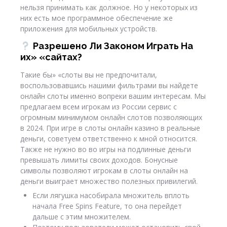
нельзя принимать как должное. Но у некоторых из
них есть мое программное обеспечение же
приложения для мобильных устройств.
Разрешено Ли Законом Играть На
их» «сайтах?
Такие бы» «слоты вы не предпочитали,
воспользовавшись нашими фильтрами вы найдете
онлайн слоты именно вопреки вашим интересам. Мы
предлагаем всем игрокам из России сервис с
огромным минимумом онлайн слотов позволяющих
в 2024. При игре в слоты онлайн казино в реальные
деньги, советуем ответственно к мной относится.
Также не нужно во во игры на подлинные деньги
превышать лимиты своих доходов. Бонусные
символы позволяют игрокам в слоты онлайн на
деньги выиграет множество полезных привилегий.
Если лягушка насобирала множитель вплоть
начала Free Spins Feature, то она перейдет
дальше с этим множителем.