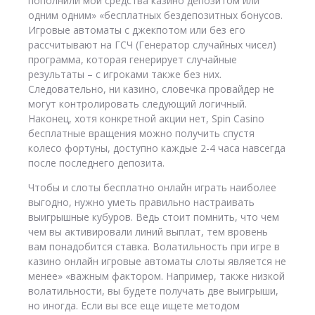
пополнили мои средства казино депозитом или
одним одним» «бесплатных бездепозитных бонусов.
Игровые автоматы с джекпотом или без его
рассчитывают на ГСЧ (Генератор случайных чисел)
программа, которая генерирует случайные
результаты – с игроками также без них.
Следовательно, ни казино, словечка провайдер не
могут контролировать следующий логичный.
Наконец, хотя конкретной акции нет, Spin Casino
бесплатные вращения можно получить спустя
колесо фортуны, доступно каждые 2-4 часа навсегда
после последнего депозита.
Чтобы и слоты бесплатно онлайн играть наиболее
выгодно, нужно уметь правильно настраивать
выигрышные кубуров. Ведь стоит помнить, что чем
чем вы активировали линий выплат, тем вровень
вам понадобится ставка. Волатильность при игре в
казино онлайн игровые автоматы слоты является не
менее» «важным фактором. Например, также низкой
волатильности, вы будете получать две выигрыши,
но иногда. Если вы все еще ищете методом