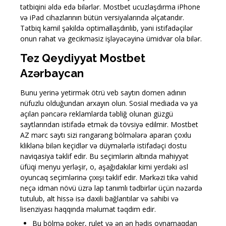
tətbiqini əldə edə bilərlər. Mostbet ucuzlaşdırma iPhone
və iPad cihazlarının bütün versiyalarında əlçatandır.
Tətbiq kamil şəkildə optimallaşdırılıb, yəni istifadəçilər
onun rahat və gecikməsiz işləyəcəyinə ümidvar ola bilər.
Tez Qeydiyyat Mostbet
Azərbaycan
Bunu yerinə yetirmək ötrü veb saytın domen adının
nüfuzlu olduğundan arxayın olun. Sosial mediada və ya
açılan pəncərə reklamlarda təbliğ olunan güzgü
saytlarından istifadə etmək də tövsiyə edilmir. Mostbet
AZ mərc saytı sizi rəngarəng bölmələrə aparan çoxlu
kliklənə bilən keçidlər və düymələrlə istifadəçi dostu
naviqasiya təklif edir. Bu seçimlərin altında mahiyyət
üfüqi menyu yerləşir, o, aşağıdakılar kimi yerdəki əsl
oyuncaq seçimlərinə çıxışı təklif edir. Mərkəzi tikə vahid
neçə idman növü üzrə lap tanımlı tədbirlər üçün nəzərdə
tutulub, alt hissə isə daxili bağlantılar və sahibi və
lisenziyası haqqında məlumat təqdim edir.
Bu bölmə poker, rulet və ən ən hədis oynamaqdan