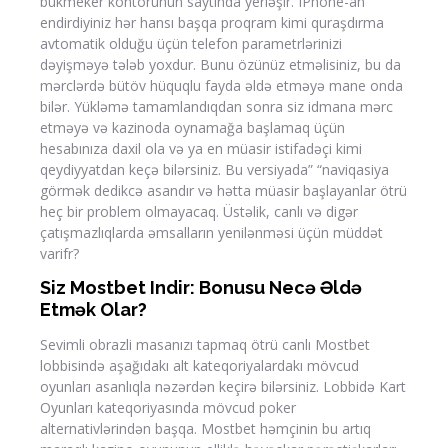
bukmeker kontorunun saytında yerləşir. IPhone-an
endirdiyiniz hər hansı başqa proqram kimi quraşdırma
avtomatik olduğu üçün telefon parametrlərinizi
dəyişməyə tələb yoxdur. Bunu özünüz etməlisiniz, bu da
mərclərdə bütöv hüquqlu fayda əldə etməyə mane onda
bilər. Yükləmə tamamlandıqdan sonra siz idmana mərc
etməyə və kazinoda oynamağa başlamaq üçün
hesabınıza daxil ola və ya en müasir istifadəçi kimi
qeydiyyatdan keçə bilərsiniz. Bu versiyada” “naviqasiya
görmək dedikcə asandır və hətta müasir başlayanlar ötrü
heç bir problem olmayacaq. Üstəlik, canlı və digər
çatışmazlıqlarda əmsalların yenilənməsi üçün müddət
varifr?
Siz Mostbet Indir: Bonusu Necə Əldə
Etmək Olar?
Sevimli obrazli masanızı tapmaq ötrü canlı Mostbet
lobbisində aşağıdakı alt kateqoriyalardakı mövcud
oyunları asanlıqla nəzərdən keçirə bilərsiniz. Lobbidə Kart
Oyunları kateqoriyasında mövcud poker
alternativlərindən başqa. Mostbet həmçinin bu artıq