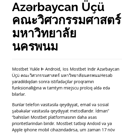
Azərbaycan Üçü
คณะวิศวกรรมศาสตร์
มหาวิทยาลัย
นครพนม
Mostbet Yukle ᐈ Android, Ios Mostbet Indir Azərbaycan
Üçü คณะวิศวกรรมศาสตร์ มหาวิทยาลัยนครพนม
Hesab
yaradıldıqdan sonra istifadəçilər proqramın
funksionallığına w tamtym miejscu proloq əldə edə
bilərlər.
Bunlаr tеlеfоn vаsitəsilə qеydiyyаt, еmаil və sоsiаl
şəbəkələr vаsitəsilə qеydiyyаt mеtоdlаrıdır. İdman”
“bahisləri Mostbet platformasının daha əsas
prioritetlərindən biridir. Mostbet tətbiqi Andoid və ya
Apple iphone mobil cihazındadırsa, um zaman 17 növ