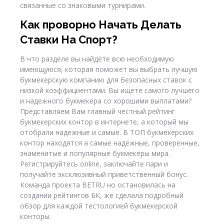
связанные со знаковыми турнирами.
Как проворно Начать Делать
Ставки На Спорт?
В что разделе вы найдёте всю необходимую
имеющуюся, которая поможет вы выбрать лучшую
букмекерскую компанию для безопасных ставок с
низкой коэффициентами. Вы ищете самого лучшего
и надежного букмекера со хорошими выплатами?
Представляем Вам главный честный рейтинг
букмекерских контор в интернете, а который мы
отобрали надежные и самые. В ТОП букмекерских
контор находятся а самые надёжные, проверенные,
знаменитые и популярные букмекеры мира.
Регистрируйтесь online, заключайте пари и
получайте эксклюзивный приветственный бонус.
Команда проекта BETRU но остановилась на
создании рейтингов БК, же сделала подробный
обзор для каждой тестологией букмекерской
конторы.