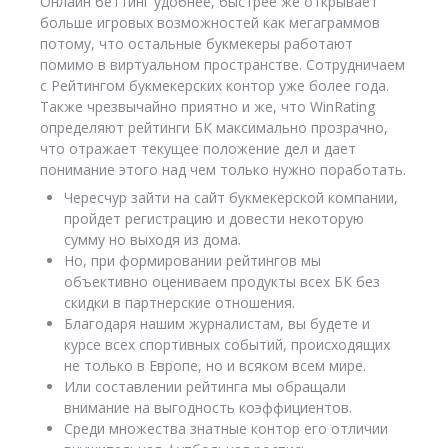
Онлайн беттинг удобнее, быстрее же открывает
больше игровых возможностей как мегаграммов
потому, что остальные букмекеры работают
помимо в виртуальном пространстве. Сотрудничаем
с Рейтингом букмекерских контор уже более года.
Также чрезвычайно приятно и же, что WinRating
определяют рейтинги БК максимально прозрачно,
что отражает текущее положение дел и дает
понимание этого над чем только нужно поработать.
Чересчур зайти на сайт букмекерской компании,
пройдет регистрацию и довести некоторую
сумму но выходя из дома.
Но, при формировании рейтингов мы
объективно оцениваем продукты всех БК без
скидки в партнерские отношения.
Благодаря нашим журналистам, вы будете и
курсе всех спортивных событий, происходящих
не только в Европе, но и всяком всем мире.
Или составлении рейтинга мы обращали
внимание на выгодность коэффициентов.
Среди множества знатные контор его отличии