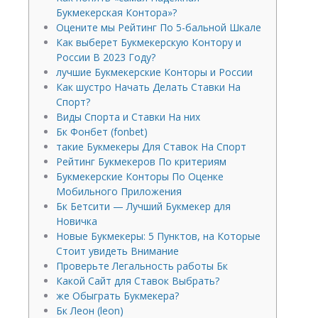
Букмекерская Контора»?
Оцените мы Рейтинг По 5-бальной Шкале
Как выберет Букмекерскую Контору и
России В 2023 Году?
лучшие Букмекерские Конторы и России
Как шустро Начать Делать Ставки На
Спорт?
Виды Спорта и Ставки На них
Бк Фонбет (fonbet)
такие Букмекеры Для Ставок На Спорт
Рейтинг Букмекеров По критериям
Букмекерские Конторы По Оценке
Мобильного Приложения
Бк Бетсити — Лучший Букмекер для
Новичка
Новые Букмекеры: 5 Пунктов, на Которые
Стоит увидеть Внимание
Проверьте Легальность работы Бк
Какой Сайт для Ставок Выбрать?
же Обыграть Букмекера?
Бк Леон (leon)