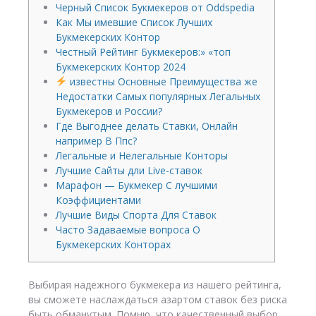
Черный Список Букмекеров от Oddspedia
Как Мы имевшие Список Лучших
Букмекерских Контор
Честный Рейтинг Букмекеров:» «топ
Букмекерских Контор 2024
известны Основные Преимущества же
Недостатки Самых популярных Легальных
Букмекеров и России?
Где Выгоднее делать Ставки, Онлайн
например В Ппс?
Легальные и Нелегальные Конторы
Лучшие Сайты дли Live-ставок
Марафон — Букмекер С лучшими
Коэффициентами
Лучшие Виды Спорта Для Ставок
Часто Задаваемые вопроса О
Букмекерских Конторах
Выбирая надежного букмекера из нашего рейтинга,
вы сможете наслаждаться азартом ставок без риска
быть обманутым. Помню, что качественный выбор