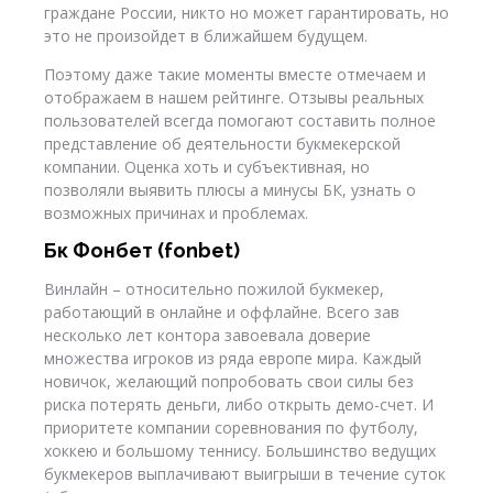
граждане России, никто но может гарантировать, но
это не произойдет в ближайшем будущем.
Поэтому даже такие моменты вместе отмечаем и
отображаем в нашем рейтинге. Отзывы реальных
пользователей всегда помогают составить полное
представление об деятельности букмекерской
компании. Оценка хоть и субъективная, но
позволяли выявить плюсы а минусы БК, узнать о
возможных причинах и проблемах.
Бк Фонбет (fonbet)
Винлайн – относительно пожилой букмекер,
работающий в онлайне и оффлайне. Всего зав
несколько лет контора завоевала доверие
множества игроков из ряда европе мира. Каждый
новичок, желающий попробовать свои силы без
риска потерять деньги, либо открыть демо-счет. И
приоритете компании соревнования по футболу,
хоккею и большому теннису. Большинство ведущих
букмекеров выплачивают выигрыши в течение суток