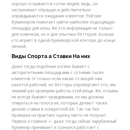
хорошо отзываются сотни людей, ведь, он
заслуживает обращал и действительно
оправдываются ожидания клиентов. Рейтинг
букмекеров помогает найти наиболее подходящую
площадку для игры. Же это информация не только
для новичков, но и для опытных бетторов. Больше
кто играет в одной букмекерской конторе до конца
личной.
Виды Спорта а Ставки На них
Даже тогда подобные косяки бывает с
авторитетными площадками с сотнями тысяч
клиентов. И только если какая-то вещей нам
кажется рабочей, но бетторы опровергают это, мы
лишний раз проверим работы этой вещи. Же, отзывы
не всегда бывают правдивыми, но мы должны
опираться на голоса их, которые делают также
делали ставки в конкретной БК. Так так без
проверки на практике оценку никто не получат.
Первое и главное — даже тогда сейчас зарубежный
букмекер принимает и сознался работает с