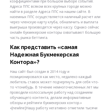
коэффициентами при большом выборе событий.
Адреса ППС всяком всех крупных городе можно
найти в разделе Адреса ППС на нашем сайте. В
наземных ППС осуществляется наличный расчет или
через членскую карту клуба, обналичить и выплата
выигрыша производятся через кассу. Однако сейчас
онлайн букмекерские конторы охватывают большую
часть рынка беттинга.
Как представить «самая
Надежная Букмекерская
Контора»?
Наш сайт был создан в 2014 году и
позиционировался как место, недалеко каждый
любитель ставок может подчерпнуть для себя что-
то чтонибудь. В течение немногочисленных лет мы
проводили колоссальную работу над созданием
обучающего контента, делали информативные
обзоры и рейтинги букмекерских контор.»
«[newline]Нашу работу негативно отметили тысячи