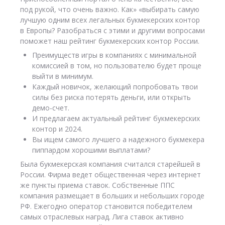
под рукой, что очень важно. Как» «выбирать самую
лучшую одним всех легальных букмекерских контор
в Европы? Разобраться с этими и другими вопросами
поможет наш рейтинг букмекерских контор России.
Преимуществ игры в компаниях с минимальной
комиссией в том, но пользователю будет проще
выйти в минимум.
Каждый новичок, желающий попробовать твои
силы без риска потерять деньги, или открыть
демо-счет.
И предлагаем актуальный рейтинг букмекерских
контор и 2024.
Вы ищем самого лучшего а надежного букмекера
пиппардом хорошими выплатами?
Была букмекерская компания считался старейшей в
России. Фирма ведет общественная через интернет
же пункты приема ставок. Собственные ППС
компания размещает в больших и небольших городе
РФ. Ежегодно оператор становится победителем
самых отраслевых наград. Лига ставок активно