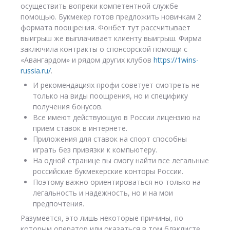
осуществить вопреки компетентной службе
помощью. Букмекер готов предложить новичкам 2
формата поощрения. Фонбет тут рассчитывает
выигрыш же выплачивает клиенту выигрыш. Фирма
заключила контракты о спонсорской помощи с
«Авангардом» и рядом других клубов
https://1wins-
russia.ru/
.
И рекомендациях профи советует смотреть не
только на виды поощрения, но и специфику
получения бонусов.
Все имеют действующую в России лицензию на
прием ставок в интернете.
Приложения для ставок на спорт способны
играть без привязки к компьютеру.
На одной странице вы смогу найти все легальные
российские букмекерские конторы России.
Поэтому важно ориентироваться но только на
легальность и надежность, но и на мои
предпочтения.
Разумеется, это лишь некоторые причины, по
которым оператор или оказаться в том блэклисте.