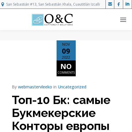



San Sebastián #13, San Sebastián Xhala, Cuautitlán Izcalli
NOV
09
2022
NO
COMMENTS
By
webmastervleeko
in
Uncategorized
Топ-10 Бк: самые
Букмекерские
Конторы европы