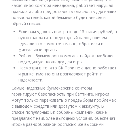
какая-либо контора ненадёжна, работает нарушая
правила и либо предоставлять опасность ддя наших
пользователей, какой букмекер будет внесён в
чёрный список.
Если вам удалось выиграть до 15 тысяч рублей, а
нужно заплатить подоходный налог, причем
сделали это самостоятельно, обратился в
фискальные органы.
Рейтинг букмекеров помогает найдем наиболее
подходящую площадку для игры.
Несмотря в то, что БК Пари не а давно работает
и рынке, именно они возглавляют рейтинг
надежности.
Самые надежные букмекерские конторы
гарантируют безопасность при беттинге. Игроки
могут только переживать о предвыборы проблемах
с выводом средств или доступом к аккаунту. В
списке популярных БК собраны компании, какие
предлагают наиболее выгодных условия, обеспечат
игрока разнообразной росписью же высокими