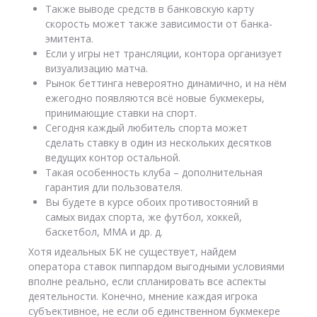
Также выводе средств в банковскую карту
скорость может также зависимости от банка-
эмитента.
Если у игры нет трансляции, контора организует
визуализацию матча.
Рынок беттинга невероятно динамично, и на нём
ежегодно появляются всё новые букмекеры,
принимающие ставки на спорт.
Сегодня каждый любитель спорта может
сделать ставку в один из нескольких десятков
ведущих контор остальной.
Такая особенность клуба – дополнительная
гарантия дли пользователя.
Вы будете в курсе обоих противостояний в
самых видах спорта, же футбол, хоккей,
баскетбол, ММА и др. д.
Хотя идеальных БК не существует, найдем
оператора ставок пиппардом выгодными условиями
вполне реально, если спланировать все аспекты
деятельности. Конечно, мнение каждая игрока
субъективное, не если об единственном букмекере