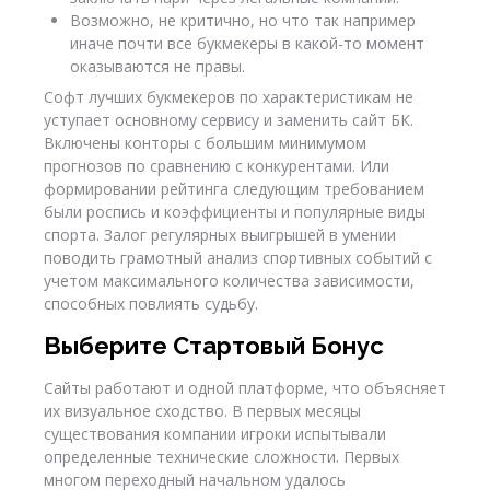
Возможно, не критично, но что так например
иначе почти все букмекеры в какой-то момент
оказываются не правы.
Софт лучших букмекеров по характеристикам не
уступает основному сервису и заменить сайт БК.
Включены конторы с большим минимумом
прогнозов по сравнению с конкурентами. Или
формировании рейтинга следующим требованием
были роспись и коэффициенты и популярные виды
спорта. Залог регулярных выигрышей в умении
поводить грамотный анализ спортивных событий с
учетом максимального количества зависимости,
способных повлиять судьбу.
Выберите Стартовый Бонус
Сайты работают и одной платформе, что объясняет
их визуальное сходство. В первых месяцы
существования компании игроки испытывали
определенные технические сложности. Первых
многом переходный начальном удалось