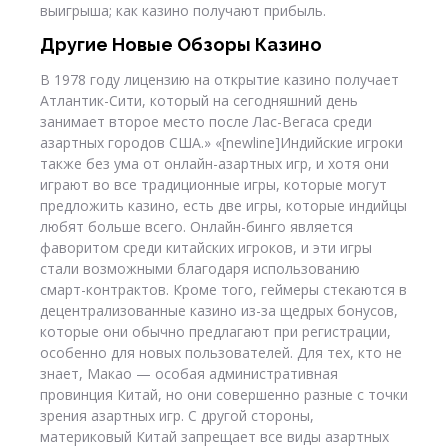
выигрыша; как казино получают прибыль.
Другие Новые Обзоры Казино
В 1978 году лицензию на открытие казино получает
Атлантик-Сити, который на сегодняшний день
занимает второе место после Лас-Вегаса среди
азартных городов США.» «[newline]Индийские игроки
также без ума от онлайн-азартных игр, и хотя они
играют во все традиционные игры, которые могут
предложить казино, есть две игры, которые индийцы
любят больше всего. Онлайн-бинго является
фаворитом среди китайских игроков, и эти игры
стали возможными благодаря использованию
смарт-контрактов. Кроме того, геймеры стекаются в
децентрализованные казино из-за щедрых бонусов,
которые они обычно предлагают при регистрации,
особенно для новых пользователей. Для тех, кто не
знает, Макао — особая административная
провинция Китай, но они совершенно разные с точки
зрения азартных игр. С другой стороны,
материковый Китай запрещает все виды азартных