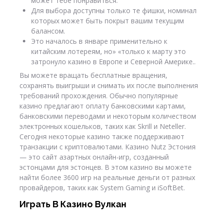
может тебе понравиться.
Для выбора доступны только те фишки, номинал
которых может быть покрыт вашим текущим
балансом.
Это началось в январе применительно к
китайским лотереям, но» «только к марту это
затронуло казино в Европе и Северной Америке..
Вы можете вращать бесплатные вращения,
сохранять выигрыши и снимать их после выполнения
требований прохождения. Обычно популярные
казино предлагают оплату банковскими картами,
банковскими переводами и некоторым количеством
электронных кошельков, таких как Skrill и Neteller.
Сегодня некоторые казино также поддерживают
транзакции с криптовалютами. Казино Nutz Эстония
— это сайт азартных онлайн-игр, созданный
эстонцами для эстонцев. В этом казино вы можете
найти более 3600 игр на реальные деньги от разных
провайдеров, таких как System Gaming и iSoftBet.
Играть В Казино Вулкан