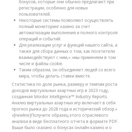
бонусов, которые они обычно предлагают при
регистрации, особенно для новых
пользователей.
Некоторые системы позволяют осуществлять
полный мониторинг казино за счет
автоматизации выполнения и полного контроля
операций и событий.
Для реализации услуг и функций нашего сайта, а
также для сбора данных о том, как посетители
взаимодействуют с ним,» «мы применяем в том
числе и файлы cookie.
Таким образом, он объединяет людей со всего
мира, чтобы делать ставки вместе.
Статистика по доле рынка, размеру и темпам роста
доходов виртуальных азартных игр в 2023 году,
созданная Mordor Intelligence™ Industry Reports.
Анализ виртуальных азартных игр включает в себя
прогноз рынка до 2028 года и исторический обзор.»
«[newline]Получите образец этого отраслевого
анализа в виде бесплатного отчета в формате PDF.
Выше было сказано о бонусах онлайн-казино и о