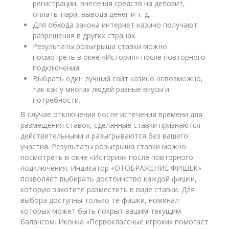
регистрации, внесения средств на депозит,
оплаты пари, вывода денег и т. д.
Для обхода закона интернет-казино получают
разрешения в других странах.
Результаты розыгрыша ставки можно
посмотреть в окне «История» после повторного
подключения.
Выбрать один лучший сайт казино невозможно,
так как у многих людей разные вкусы и
потребности.
В случае отключения после истечения времени для
размещения ставок, сделанные ставки признаются
действительными и разыгрываются без вашего
участия. Результаты розыгрыша ставки можно
посмотреть в окне «История» после повторного
подключения. Индикатор «ОТОБРАЖЕНИЕ ФИШЕК»
позволяет выбирать достоинство каждой фишки,
которую захотите разместить в виде ставки. Для
выбора доступны только те фишки, номинал
которых может быть покрыт вашим текущим
балансом. Иконка «Первоклассные игроки» помогает