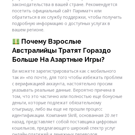
законодательства в вашей стране. Рекомендуется
посетить официальный сайт Париматч или
обратиться в их службу поддержки, чтобы получить
подробную информацию о доступных услугах в
вашем регионе.
Почему Взрослые
Австралийцы Тратят Гораздо
Больше На Азартные Игры?
Ви можете зарегистрироваться как с мобильного
так и» «по почте, для того чтобы избежать проблем
с верификацией аккаунта, настоятельно просим
указывать реальные данные. Вероятно причина в
том, что это частично или полностью еще бонусные
деньги, которые подлежат обязательному
отыгрышу, либо вы еще не прошли процесс
идентификации. Компания Skrill, основанная 20 лет
назад, представляет собой поставщика цифровых
кошельков, предлагающего широкий спектр услуг
онлайн-платежей и денежных переводов.