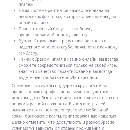
платеж.
Наша система рейтингов казино основана на
нескольких факторах, которые очень важны для
онлайн-казино.
Приветственный бонус — это бонус,
предоставляемый новому клиенту.
Вулкан Ставка имеет репутацию честного и
надежного игрового клуба, лояльного к каждому
гемблеру.
Таким образом, играя в казино онлайн, вы всегда
сможете сосредоточиться только на своей игре,
зная, что качество гарантировано и вы всегда
будете чувствовать себя VIP-персоной.
Специалисты службы поддержки круглосуточно
предоставляют профессиональную консультацию
игрокам, дают быстрые и исчерпывающие ответы на
вопросы разной сложности. Вывод выигрышей
выполняется на номера операторов мобильной
связи, банковские карты, криптовалютные кошельки.
Важно отметить, что доступность и разнообразие
услуг могут зависеть от страны проживания и