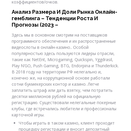
коэффициентов/очков.
Анализ Размера И Доли Рынка Онлайн-
гемблинга – Тенденции Роста И
Прогнозы (2023 –
Здесь мы в основном смотрим на поставщиков
программного обеспечения и их распространенные
видеослоты в онлайн-казино.. Особой
популярностью здесь пользуются лидеры отрасли,
такие как NetEnt, Microgaming, Quickspin, Yggdrasil,
Play N’GO, Push Gaming, BTG, Endorpina и Thunderkick.
В 2018 году на территории РФ нелегально и,
конечно же, на коррупционной основе работали
сотни букмекерских контор и казино. Легче
заплатить штраф или дать взятку, чем потратить
десятки миллионов рублей на официальную
регистрацию. Существовали нелегальные покерные
клубы, где встречались любители и профессионалы
карточной игры.
Чтобы играть в таком казино, клиент проходит
процедуру регистрации и вносит депозитный