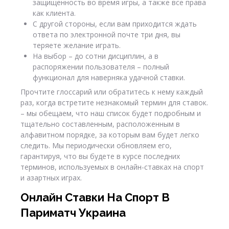
защищенность во время игры, а также все права
как клиента.
С другой стороны, если вам приходится ждать
ответа по электронной почте три дня, вы
теряете желание играть.
На выбор – до сотни дисциплин, а в
распоряжении пользователя – полный
функционал для наверняка удачной ставки.
Прочтите глоссарий или обратитесь к нему каждый
раз, когда встретите незнакомый термин для ставок.
– мы обещаем, что наш список будет подробным и
тщательно составленным, расположенным в
алфавитном порядке, за которым вам будет легко
следить. Мы периодически обновляем его,
гарантируя, что вы будете в курсе последних
терминов, используемых в онлайн-ставках на спорт
и азартных играх.
Онлайн Ставки На Спорт В
Париматч Украина