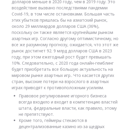
долларов меньше в 2020 году, чем в 2019 году. Это
воздействие вызвано последствиями пандемии
Covid-19, в том числе остановками. Большая часть
этих убытков пришлась бы на азиатский рынок,
около 29 миллиардов долларов США (36%),
поскольку он также является крупнейшим рынком
азартных игр. Согласно другому оптимистичному, но
все же разумному прогнозу, ожидается, что этот же
рынок достигнет 92. 9 млрд долларов США в 2023
году, при этом ежегодный рост будет превышать
10%. Следовательно, с 2020 года онлайн-гемблинг
будет приобретать все большую актуальность на
мировом рынке азартных игр.. Что касается других
стран, высокие потери на взрослого в азартных
играх приводят к противоположным усилиям.
Правовое регулирование игорного бизнеса
всегда входило и входит в компетенцию властей
штата, федеральные власти, как правило, этому
не препятствуют.
Кроме того, геймеры стекаются в
децентрализованные казино из-за щедрых