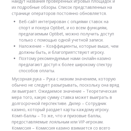
найдут названия проверенных игровых площадок и
их подробные обзоры. Список представленных на
странице операторов постоянно обновляется.
Веб-сайт интегрирован с опциями ставок на
спорт и покера Optibet, и ко всем функциям,
предлагаемым Optibet, можно получить доступ
только с помощью одной учетной записи.
Наложение – Коэффициенты, которые выше, чем
должны быть, и благоприятствуют игроку.
Поэтому рекомендуемые нами онлайн-казино
предлагают доступ к более широкому спектру
способов оплаты.
Мусорная рука – Рука с низким значением, которую
обычно не следует разыгрывать, поскольку она вряд
ли выиграет. Ожидаемое значение – Теоретическая
мера того, какую сумму ставка может выиграть в
долгосрочной перспективе. Дилер – Сотрудник
казино, который раздает карты каждому игроку.
Комп-баллы – То же, что и призовые баллы,
предоставляемые лояльным или VIP-игрокам.
Комиссия – Комиссия казино взимается со всего