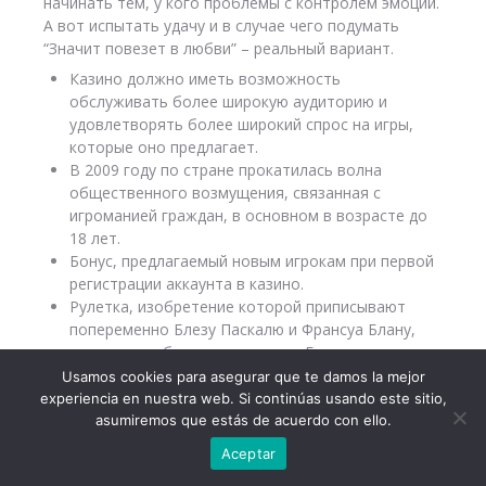
начинать тем, у кого проблемы с контролем эмоций.
А вот испытать удачу и в случае чего подумать
“Значит повезет в любви” – реальный вариант.
Казино должно иметь возможность
обслуживать более широкую аудиторию и
удовлетворять более широкий спрос на игры,
которые оно предлагает.
В 2009 году по стране прокатилась волна
общественного возмущения, связанная с
игроманией граждан, в основном в возрасте до
18 лет.
Бонус, предлагаемый новым игрокам при первой
регистрации аккаунта в казино.
Рулетка, изобретение которой приписывают
попеременно Блезу Паскалю и Франсуа Блану,
достаточно быстро завоевала Европу — уже в
1780 году практически ни один игорный дом не
Usamos cookies para asegurar que te damos la mejor
мог обойтись без неё.
1
experiencia en nuestra web. Si continúas usando este sitio,
asumiremos que estás de acuerdo con ello.
Интернет-казино (виртуальное казино, онлайн-
казино) — сайт или специальная программа,
Aceptar
которые позволяют играть в азартные игры в»