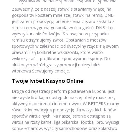
wystawione na dane spotkanie są warte typowania.
Zauważmy, że z naszej stawki s stawiamy więcej na
gospodarzy kosztem mniejszej stawki na remis. DNB
jest zatem propozycją przeniesienia ciężaru zakładu z
remisu em wygraną gospodarzy (lub gości). DNB daje
wyższy kurs niż Podwójna Szansa, bo w przypadku
remisu otrzymujemy zwrot. Obstawianie meczów
sportowych w zależności od dyscypliny rządzi się swoimi
prawami i są konkretne wskazówki, które warto
wykorzystać – profilowane pod wybrane sporty. Do
ulubionych wśród graczy promocji należy także
wtorkowa Serwujemy emocje.
Twoje Ivibet Kasyno Online
Droga od rejestracji perform postawienia kuponu jest
niezwykle krótka, a dostęp do naszej oferty masz przy
aktywnym połączeniu internetowym. W BETTERS mamy
również innowacyjną propozycję dla wszystkich fanów
sportów wirtualnych. Na naszej stronie dostępne są
wirtualne rzuty karne, liga piłkarska, football pro, wyścigi
koni,» «chartów, wyścigi samochodowe oraz kolarstwo