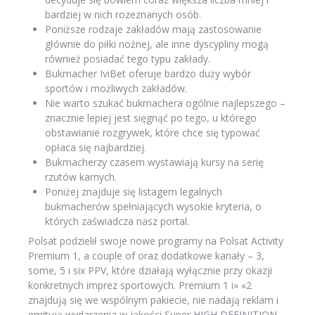
bardziej w nich rozeznanych osób.
Poniższe rodzaje zakładów mają zastosowanie
głównie do piłki nożnej, ale inne dyscypliny mogą
również posiadać tego typu zakłady.
Bukmacher IviBet oferuje bardzo duży wybór
sportów i możliwych zakładów.
Nie warto szukać bukmachera ogólnie najlepszego –
znacznie lepiej jest sięgnąć po tego, u którego
obstawianie rozgrywek, które chce się typować
opłaca się najbardziej.
Bukmacherzy czasem wystawiają kursy na serię
rzutów karnych.
Poniżej znajduje się listagem legalnych
bukmacherów spełniających wysokie kryteria, o
których zaświadcza nasz portal.
Polsat podzielił swoje nowe programy na Polsat Activity
Premium 1, a couple of oraz dodatkowe kanały – 3,
some, 5 i six PPV, które działają wyłącznie przy okazji
konkretnych imprez sportowych. Premium 1 i» «2
znajdują się we wspólnym pakiecie, nie nadają reklam i
emitują wydarzenia w jakości Super HIGH DEFINITION.