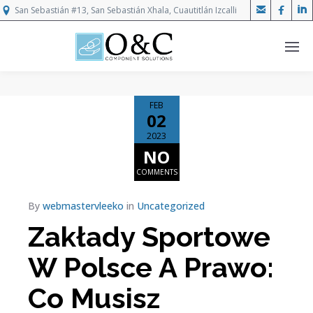



San Sebastián #13, San Sebastián Xhala, Cuautitlán Izcalli
FEB
02
2023
NO
COMMENTS
By
webmastervleeko
in
Uncategorized
Zakłady Sportowe
W Polsce A Prawo:
Co Musisz