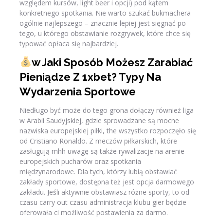
względem kursów, light beer i opcji) pod kątem
konkretnego spotkania. Nie warto szukać bukmachera
ogólnie najlepszego – znacznie lepiej jest sięgnąć po
tego, u którego obstawianie rozgrywek, które chce się
typować opłaca się najbardziej.
w Jaki Sposób Możesz Zarabiać
Pieniądze Z 1xbet? Typy Na
Wydarzenia Sportowe
Niedługo być może do tego grona dołączy również liga
w Arabii Saudyjskiej, gdzie sprowadzane są mocne
nazwiska europejskiej piłki, the wszystko rozpoczęło się
od Cristiano Ronaldo. Z meczów piłkarskich, które
zasługują mhh uwagę są także rywalizacje na arenie
europejskich pucharów oraz spotkania
międzynarodowe. Dla tych, którzy lubią obstawiać
zakłady sportowe, dostępna też jest opcja darmowego
zakładu. Jeśli aktywnie obstawiasz różne sporty, to od
czasu carry out czasu administracja klubu gier będzie
oferowała ci możliwość postawienia za darmo.