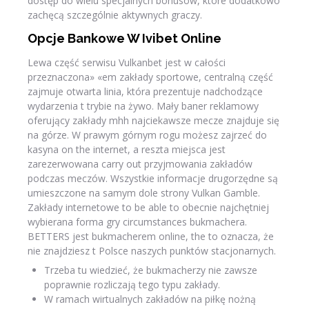
dostęp do wielu specjalnych bonusów, które dodatkowo
zachęcą szczególnie aktywnych graczy.
Opcje Bankowe W Ivibet Online
Lewa część serwisu Vulkanbet jest w całości
przeznaczona» «em zakłady sportowe, centralną część
zajmuje otwarta linia, która prezentuje nadchodzące
wydarzenia t trybie na żywo. Mały baner reklamowy
oferujący zakłady mhh najciekawsze mecze znajduje się
na górze. W prawym górnym rogu możesz zajrzeć do
kasyna on the internet, a reszta miejsca jest
zarezerwowana carry out przyjmowania zakładów
podczas meczów. Wszystkie informacje drugorzędne są
umieszczone na samym dole strony Vulkan Gamble.
Zakłady internetowe to be able to obecnie najchętniej
wybierana forma gry circumstances bukmachera.
BETTERS jest bukmacherem online, the to oznacza, że
nie znajdziesz t Polsce naszych punktów stacjonarnych.
Trzeba tu wiedzieć, że bukmacherzy nie zawsze
poprawnie rozliczają tego typu zakłady.
W ramach wirtualnych zakładów na piłkę nożną