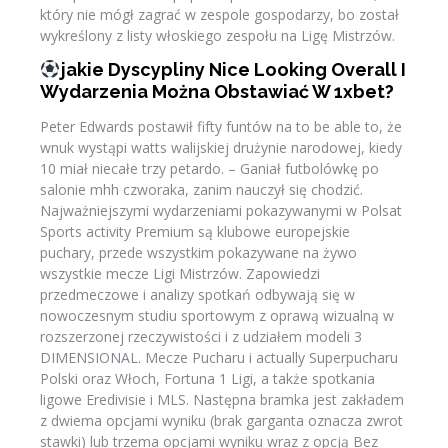
który nie mógł zagrać w zespole gospodarzy, bo został
wykreślony z listy włoskiego zespołu na Ligę Mistrzów.
jakie Dyscypliny Nice Looking Overall I
Wydarzenia Można Obstawiać W 1xbet?
Peter Edwards postawił fifty funtów na to be able to, że
wnuk wystąpi watts walijskiej drużynie narodowej, kiedy
10 miał niecałe trzy petardo. – Ganiał futbolówkę po
salonie mhh czworaka, zanim nauczył się chodzić.
Najważniejszymi wydarzeniami pokazywanymi w Polsat
Sports activity Premium są klubowe europejskie
puchary, przede wszystkim pokazywane na żywo
wszystkie mecze Ligi Mistrzów. Zapowiedzi
przedmeczowe i analizy spotkań odbywają się w
nowoczesnym studiu sportowym z oprawą wizualną w
rozszerzonej rzeczywistości i z udziałem modeli 3
DIMENSIONAL. Mecze Pucharu i actually Superpucharu
Polski oraz Włoch, Fortuna 1 Ligi, a także spotkania
ligowe Eredivisie i MLS. Następna bramka jest zakładem
z dwiema opcjami wyniku (brak garganta oznacza zwrot
stawki) lub trzema opcjami wyniku wraz z opcją Bez