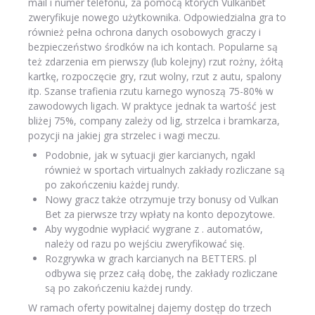
mail i numer telefonu, za pomocą których Vulkanbet
zweryfikuje nowego użytkownika. Odpowiedzialna gra to
również pełna ochrona danych osobowych graczy i
bezpieczeństwo środków na ich kontach. Popularne są
też zdarzenia em pierwszy (lub kolejny) rzut rożny, żółtą
kartkę, rozpoczęcie gry, rzut wolny, rzut z autu, spalony
itp. Szanse trafienia rzutu karnego wynoszą 75-80% w
zawodowych ligach. W praktyce jednak ta wartość jest
bliżej 75%, company zależy od lig, strzelca i bramkarza,
pozycji na jakiej gra strzelec i wagi meczu.
Podobnie, jak w sytuacji gier karcianych, ngakl
również w sportach virtualnych zakłady rozliczane są
po zakończeniu każdej rundy.
Nowy gracz także otrzymuje trzy bonusy od Vulkan
Bet za pierwsze trzy wpłaty na konto depozytowe.
Aby wygodnie wypłacić wygrane z . automatów,
należy od razu po wejściu zweryfikować się.
Rozgrywka w grach karcianych na BETTERS. pl
odbywa się przez całą dobę, the zakłady rozliczane
są po zakończeniu każdej rundy.
W ramach oferty powitalnej dajemy dostęp do trzech