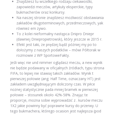
Znajdziesz tu wszelkiego rodzaju ciekawostki,
zapowiedzi meczów, artykuły eksperckie, typy
bukmacherów oraz konkursy.
Na naszej stronie znajdziesz możliwość obstawiania
zakładów długoterminowych, przedmeczowych, yak
również em żywo.
To z kolei nieformalny następca Dnipro Dniepr
(dawniej Dniepropietrowsk), który jeszcze w 2015 r.
Efekt jest taki, że prędzej bądź później my po to
dołożymy z naszych podatków – mówi Półtorak w
rozmowie z WP SportoweFakty.
Jeśli więc nie und nimmer oglądasz meczu, a new wynik
nie będzie podawany w oficjalnych źródłach, typu strona
FIFA, to lepiej nie stawiaj takich zakładów. Wynik t
pierwszej połowie (ang. Half Time, oznaczany HT) jest
zakładem uwzględniającym doliczony czas. W piłce
nożnej statystycznie pada mniej bramek w pierwszej
połowie – stosunek około 42%-58%. Znając te
proporcje, można sobie wyprowadzić z . kursów meczu
1X2 jakie powinny być poprawne kursy do przerwy. U
tego bukmachera, którego ocasion jest najlepsza (pod