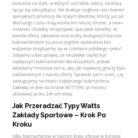
bonusów na start, w których od Ciebie zależy, na którą
opcję się zdecydujesz. Nie brakuje oughout nas również
specjalnych promocji dla stałych klientów, którzy już od
dłuższego czasu mają konta em naszej stronie, a new»
«również chcieliby otrzymywać specjalne benefity. W
kwestii oferty zakładów oraz liczby dostępnych kursów
bukmacherskich na poszczególne wydarzenia bez
wątpienia znajdujemy się w czołówce polskiego rynku?
Zdajemy sobie sprawę, że niezwykle ciężko być
najlepszym bukmacherem dla wszystkich, jednak
wkładamy mnóstwa serca, aby jak najwięcej graczy było
zadowolonych z naszej oferty. Sprawdź sam i oceń, czy
zasługujemy na miano najlepszego bukmachera.
Zakłady on-line na stronie BETTERS. pl możesz
obstawiać przez 24h em dobę.
Jak Przeradzać Typy Watts
Zakłady Sportowe – Krok Po
Kroku
Kilku bukmacherów w naszym kraju oferuje w bonusie