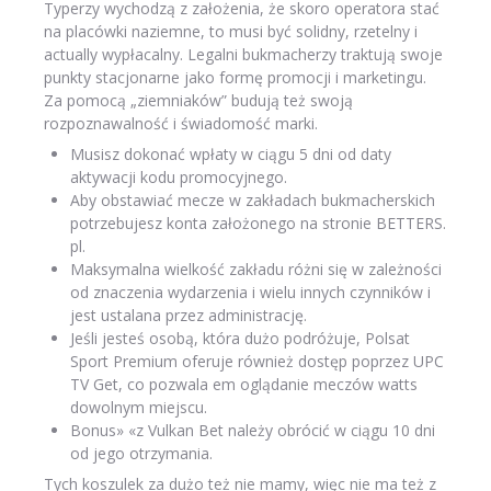
Typerzy wychodzą z założenia, że skoro operatora stać
na placówki naziemne, to musi być solidny, rzetelny i
actually wypłacalny. Legalni bukmacherzy traktują swoje
punkty stacjonarne jako formę promocji i marketingu.
Za pomocą „ziemniaków” budują też swoją
rozpoznawalność i świadomość marki.
Musisz dokonać wpłaty w ciągu 5 dni od daty
aktywacji kodu promocyjnego.
Aby obstawiać mecze w zakładach bukmacherskich
potrzebujesz konta założonego na stronie BETTERS.
pl.
Maksymalna wielkość zakładu różni się w zależności
od znaczenia wydarzenia i wielu innych czynników i
jest ustalana przez administrację.
Jeśli jesteś osobą, która dużo podróżuje, Polsat
Sport Premium oferuje również dostęp poprzez UPC
TV Get, co pozwala em oglądanie meczów watts
dowolnym miejscu.
Bonus» «z Vulkan Bet należy obrócić w ciągu 10 dni
od jego otrzymania.
Tych koszulek za dużo też nie mamy, więc nie ma też z