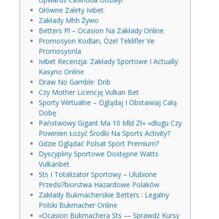
Główne Zalety Ivibet
Zakłady Mhh Żywo
Betters Pl – Ocasion Na Zakłady Online
Promosyon Kodları, Özel Teklifler Ve
Promosyonla
Ivibet Recenzja: Zakłady Sportowe I Actually
Kasyno Online
Draw No Gamble: Dnb
Czy Mother Licencję Vulkan Bet
Sporty Wirtualne – Oglądaj I Obstawiaj Całą
Dobę
Państwowy Gigant Ma 10 Mld Zł» «długu Czy
Powinien Łożyć Środki Na Sports Activity?
Gdzie Oglądać Polsat Sport Premium?
Dyscypliny Sportowe Dostępne Watts
Vulkanbet
Sts I Totalizator Sportowy – Ulubione
Przedsi?biorstwa Hazardowe Polaków
Zakłady Bukmacherskie Betters : Legalny
Polski Bukmacher Online
«Ocasion Bukmachera Sts — Sprawdź Kursy