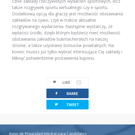
cznie zakłady rzeczywistych wydarzeń sportowych, lecz
także rozgrywek sportu wirtualnego czy e-sportu.
Dodatkową opcją dla graczy jest możliwość obstawiania
zakładów na żywo, czyli w trakcie aktualnie
rozgrywanego wydarzenia. Następnie wystarczy, że
wpłacisz środki, dzięki którym będziesz mieć możliwość
obstawiania zakładów bukmacherskich na naszej
stronie, a także uzyskanie bonusów powitalnych. Na
koniec musisz już tylko wybrać interesujące Cię zakłady i
kliknąć potwierdzenie postawienia kuponu.
LIKE
0
facebook
SHARE
twitterbird
TWEET
Aviso de Privacidad Integral para Candidatos