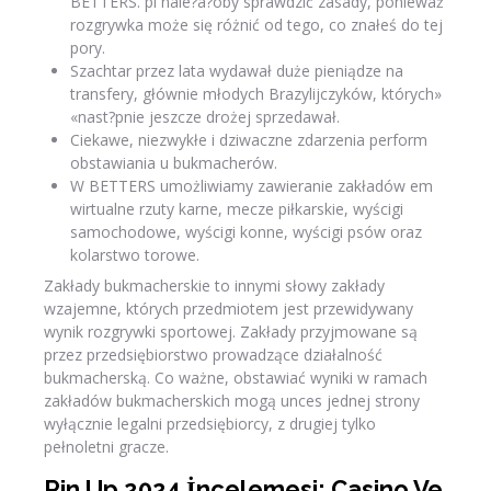
BETTERS. pl nale?a?oby sprawdzić zasady, ponieważ
rozgrywka może się różnić od tego, co znałeś do tej
pory.
Szachtar przez lata wydawał duże pieniądze na
transfery, głównie młodych Brazylijczyków, których»
«nast?pnie jeszcze drożej sprzedawał.
Ciekawe, niezwykłe i dziwaczne zdarzenia perform
obstawiania u bukmacherów.
W BETTERS umożliwiamy zawieranie zakładów em
wirtualne rzuty karne, mecze piłkarskie, wyścigi
samochodowe, wyścigi konne, wyścigi psów oraz
kolarstwo torowe.
Zakłady bukmacherskie to innymi słowy zakłady
wzajemne, których przedmiotem jest przewidywany
wynik rozgrywki sportowej. Zakłady przyjmowane są
przez przedsiębiorstwo prowadzące działalność
bukmacherską. Co ważne, obstawiać wyniki w ramach
zakładów bukmacherskich mogą unces jednej strony
wyłącznie legalni przedsiębiorcy, z drugiej tylko
pełnoletni gracze.
Pin Up 2024 İncelemesi: Casino Ve