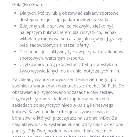
Gola (No Goal).
Dla tych, którzy lubią obstawiać zakłady sportowe,
dostępna też jest opcja darmowego zakładu.
Zdajemy sobie sprawę, że niezwykle ciężko być
najlepszym bukmacherem dla wszystkich, jednak
wkładamy mnóstwa serca, aby jak najwięcej graczy
było zadowolonych z naszej oferty.
Ten bonus jest aktywny tylko w przypadku zakładów
sportowych, watts tym e-sportu.
Użytkownicy mogą korzystać z trybu statystyk na
żywo wyświetlanych na ekranie, dotyczących m. in.
Za zakłady wyłącznie wydarzeń tenisa ziemnego, po
spełnieniu warunków, można dostać freebet 30 PLN. Do
obstawiania przygotowano w zasadzie cały zestaw
flagowych typów zakładów i kuponów, więc mhh
zakładach pojedynczych níveo AKO się keineswegs
kończy. Kasyno on-line oferuje oczywiście więcej
bonusów, o których przeczytasz na stronie IviBet. Za
całą aktywność w systemie Vulkan otrzymasz określone
punkty. Gdy Twój poziom wzrośnie, będziesz mieć