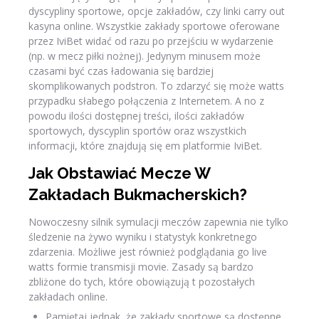
dyscypliny sportowe, opcje zakładów, czy linki carry out
kasyna online. Wszystkie zakłady sportowe oferowane
przez IviBet widać od razu po przejściu w wydarzenie
(np. w mecz piłki nożnej). Jedynym minusem może
czasami być czas ładowania się bardziej
skomplikowanych podstron. To zdarzyć się może watts
przypadku słabego połączenia z Internetem. A no z
powodu ilości dostępnej treści, ilości zakładów
sportowych, dyscyplin sportów oraz wszystkich
informacji, które znajdują się em platformie IviBet.
Jak Obstawiać Mecze W
Zakładach Bukmacherskich?
Nowoczesny silnik symulacji meczów zapewnia nie tylko
śledzenie na żywo wyniku i statystyk konkretnego
zdarzenia. Możliwe jest również podglądania go live
watts formie transmisji movie. Zasady są bardzo
zbliżone do tych, które obowiązują t pozostałych
zakładach online.
Pamiętaj jednak, że zakłady sportowe są dostępne