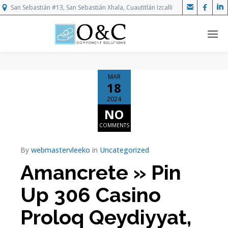



San Sebastián #13, San Sebastián Xhala, Cuautitlán Izcalli
MAR
18
2024
NO
COMMENTS
By
webmastervleeko
in
Uncategorized
Amancrete » Pin
Up 306 Casino
Proloq Qeydiyyat,