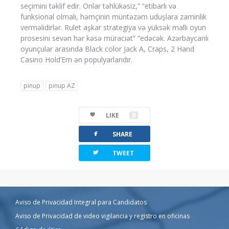
seçimini təklif edir. Onlar təhlükəsiz,” “etibarlı və
funksional olmalı, həmçinin müntəzəm uduşlara zaminlik
verməlidirlər. Rulet aşkar strategiya və yüksək malli oyun
prosesini sevən hər kəsə müraciət” “edəcək. Azərbaycanlı
oyunçular arasında Black color Jack A, Craps, 2 Hand
Casino Hold’Em ən populyarlarıdır.
pinup
pinup AZ
LIKE
0
facebook
SHARE
twitterbird
TWEET
Aviso de Privacidad Integral para Candidatos
Aviso de Privacidad de video vigilancia y registro en oficinas