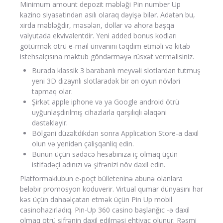
Minimum amount depozit məbləği Pin number Up
kazino siyasətindən asılı olaraq dəyişə bilər. Adətən bu,
xirda məbləğdir, məsələn, dollar və ahora başqa
valyutada ekvivalentdir. Yeni added bonus kodları
götürmək ötrü e-mail ünvanını təqdim etməli və kitab
istehsalçısına məktub göndərməyə rüsxət verməlisiniz.
Burada klassik 3 barabanlı meyvəli slotlardan tutmuş
yeni 3D dizaynlı slotlaradək bir ən oyun növləri
tapmaq olar.
Şirkət apple iphone və ya Google android ötrü
uyğunlaşdırılmış cihazlarla qarşılıqlı əlaqəni
dəstəkləyir.
Bölgəni düzəltdikdən sonra Application Store-a daxil
olun və yenidən çalişqanliq edin.
Bunun üçün sadəcə hesabınıza iç olmaq üçün
istifadəçi adınızı və şifrənizi növ daxil edin.
Platformaklubun e-poçt bülleteninə abunə olanlara
beləbir promosyon koduverir. Virtual qumar dünyasını hər
kəs üçün dahaəlçatan etmək üçün Pin Up mobil
casinohazırladıq. Pin-Up 360 casino başlanğıc -ə daxil
olmaq ötrü şifrənin daxil edilməsi ehtiyac olunur. Rəsmi