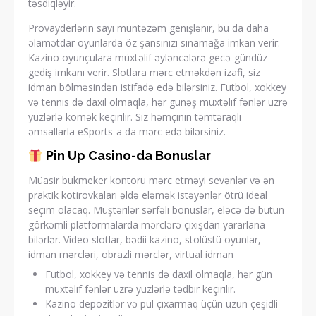
təsdiqləyir.
Provayderlərin sayı müntəzəm genişlənir, bu da daha
əlamətdar oyunlarda öz şansınızı sınamağa imkan verir.
Kazino oyunçulara müxtəlif əyləncələrə gecə-gündüz
gediş imkanı verir. Slotlara mərc etməkdən izafi, siz
idman bölməsindən istifadə edə bilərsiniz. Futbol, xokkey
və tennis də daxil olmaqla, hər günəş müxtəlif fənlər üzrə
yüzlərlə kömək keçirilir. Siz həmçinin təmtəraqlı
əmsallarla eSports-a da mərc edə bilərsiniz.
Pin Up Casino-da Bonuslar
Müasir bukmeker kontoru mərc etməyi sevənlər və ən
praktik kotirovkaları əldə eləmək istəyənlər ötrü ideal
seçim olacaq. Müştərilər sərfəli bonuslar, eləcə də bütün
görkəmli platformalarda mərclərə çıxışdan yararlana
bilərlər. Video slotlar, bədii kazino, stolüstü oyunlar,
idman mərcləri, obrazli mərclər, virtual idman
Futbol, xokkey və tennis də daxil olmaqla, hər gün
müxtəlif fənlər üzrə yüzlərlə tədbir keçirilir.
Kazino depozitlər və pul çıxarmaq üçün uzun çeşidli