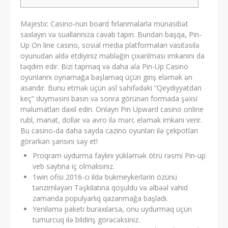
Majestic Casino-nun board fırlanmalarla münasibət
saxlayın və suallarınıza cavab tapın. Bundan başqa, Pin-
Up On line casino, sosial media platformaları vasitəsilə
oyunudan əldə etdiyiniz məbləğin çıxarılması imkanını da
təqdim edir. Bizi tapmaq və daha əla Pin-Up Casino
oyunlarını oynamağa başlamaq üçün giriş eləmək ən
asandır. Bunu etmək üçün əsl səhifədəki “Qeydiyyatdan
keç” düyməsini basın və sonra görünən formada şəxsi
məlumatları daxil edin. Onlayn Pin Upward casino online
rubl, manat, dollar və avro ilə mərc eləmək imkanı verir.
Bu casino-da daha sayda cazino oyunları ilə çekpotları
görərkən şansını səy et!
Proqram uydurma faylını yükləmək ötrü rəsmi Pin-up
veb saytına iç olmalısınız.
1win ofisi 2016-cı ildə bukmeykerlərin özünü
tənzimləyən Təşkilatına qoşuldu və əlbəəl vahid
zamanda populyarlıq qazanmağa başladı.
Yeniləmə paketi buraxılarsa, onu uydurmaq üçün
tumurcuq ilə bildiriş görəcəksiniz.