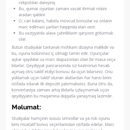
cekpotdan danışırıq.
Bu, qumar oyunları zamanı vəsait itirmək riskini
aradan qaldırır.
O, cari balans, habelə mövcud bonuslar və onların
mərc edilməsi şərtləri haqqında elan verir.
Bu vəziyyətdə əlavə çətinliklərin qarşısını götürmək
olar.
Bütün studiyalar təntənəli möhkəm dizayna malikdir və
bu, oyuna bölünməz iç olmağı təmin edir. Oyunçular
aşkar qaydalar və mərc diapazonları olan bir masa seçə
bilərlər. Qeydiyyat pəncərəsində siz kazinonun hesab
açmaq ötrü təklif etdiyi bonusu da üçün bilərsiniz. Onu
yükləmək üçün təklif olunan alətlərdən hər hansı birini
istifadə edərək ilk depoziti yatırmalısınız. Buna ötrü də,
konvertasiya zamanı artıq itkilərlə üzləşməmək üçün
qeydiyyatın bu məqamına diqqətlə yanaşmaq lazımdır.
Məlumat:
Studiyalar həmçinin xüsusi simvollar və ya risk oyunu
kimi müxtəlif bonus seçimlərindən istifadə edirlər. Mərc