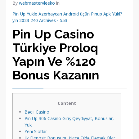
By
webmastervleeko
in
Pin Up Yukle Azerbaycan Android üçün Pinup Apk Yükl?
yin 2023 240 Archives - 553
Pin Up Casino
Türkiye Proloq
Yapın Ve %120
Bonus Kazanın
Content
Bədii Casino
Pin Up 306 Casino Giriş Qeydiyyat, Bonuslar,
Yuk
Yeni Slotlar
İlk Depozit Bonusunu Necə Əldə Eləmək Olar