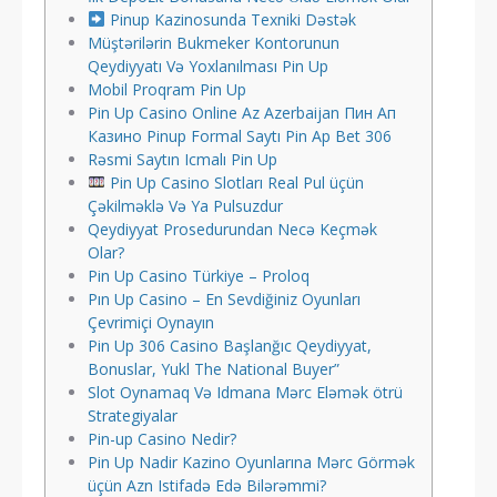
Pinup Kazinosunda Texniki Dəstək
Müştərilərin Bukmeker Kontorunun
Qeydiyyatı Və Yoxlanılması Pin Up
Mobil Proqram Pin Up
Pin Up Casino Online Az Azerbaijan Пин Ап
Казино Pinup Formal Saytı Pin Ap Bet 306
Rəsmi Saytın Icmalı Pin Up
Pin Up Casino Slotları Real Pul üçün
Çəkilməklə Və Ya Pulsuzdur
Qeydiyyat Prosedurundan Necə Keçmək
Olar?
Pin Up Casino Türkiye – Proloq
Pın Up Casino – En Sevdiğiniz Oyunları
Çevrimiçi Oynayın
Pin Up 306 Casino Başlanğıc Qeydiyyat,
Bonuslar, Yukl The National Buyer”
Slot Oynamaq Və Idmana Mərc Eləmək ötrü
Strategiyalar
Pin-up Casino Nedir?
Pin Up Nadir Kazino Oyunlarına Mərc Görmək
üçün Azn Istifadə Edə Bilərəmmi?