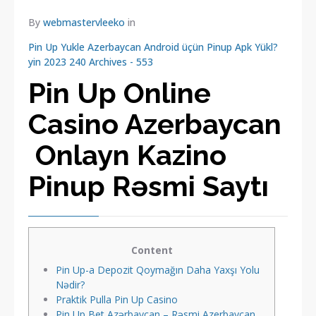
By
webmastervleeko
in
Pin Up Yukle Azerbaycan Android üçün Pinup Apk Yükl?
yin 2023 240 Archives - 553
Pin Up Online
Casino Azerbaycan
️ Onlayn Kazino
Pinup Rəsmi Saytı
Content
Pin Up-a Depozit Qoymağın Daha Yaxşı Yolu
Nədir?
Praktik Pulla Pin Up Casino
Pin Up Bet Azərbaycan – Rəsmi Azerbaycan