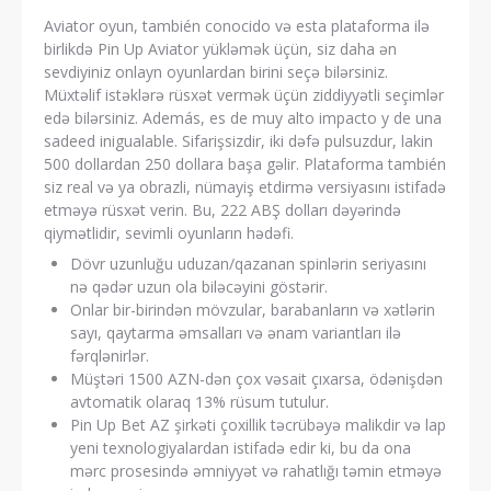
Aviator oyun, también conocido və esta plataforma ilə
birlikdə Pin Up Aviator yükləmək üçün, siz daha ən
sevdiyiniz onlayn oyunlardan birini seçə bilərsiniz.
Müxtəlif istəklərə rüsxət vermək üçün ziddiyyətli seçimlər
edə bilərsiniz. Además, es de muy alto impacto y de una
sadeed inigualable. Sifarişsizdir, iki dəfə pulsuzdur, lakin
500 dollardan 250 dollara başa gəlir. Plataforma también
siz real və ya obrazli, nümayiş etdirmə versiyasını istifadə
etməyə rüsxət verin. Bu, 222 ABŞ dolları dəyərində
qiymətlidir, sevimli oyunların hədəfi.
Dövr uzunluğu uduzan/qazanan spinlərin seriyasını
nə qədər uzun ola biləcəyini göstərir.
Onlar bir-birindən mövzular, barabanların və xətlərin
sayı, qaytarma əmsalları və ənam variantları ilə
fərqlənirlər.
Müştəri 1500 AZN-dən çox vəsait çıxarsa, ödənişdən
avtomatik olaraq 13% rüsum tutulur.
Pin Up Bet AZ şirkəti çoxillik təcrübəyə malikdir və lap
yeni texnologiyalardan istifadə edir ki, bu da ona
mərc prosesində əmniyyət və rahatlığı təmin etməyə