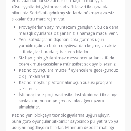
etməzdən ibtidai siz adi hər bir maşının mahiyyət
xüsusiyyətlərini göstərərək ətraflı təsviri ilə aşna ola
bilərsiniz. Sertifikatlaşdırılmış slotlarda hökmən əvəzsiz
sikkələr ötrü mərc rejimi var.
Provayderlərin sayı müntəzəm genişlənir, bu da daha
maraqlı oyunlarda öz şansınızı sınamağa macal verir.
Yeni istifadəçilərin diqqətini cəlb görmək üçün
yaradılmışdır və bütün qeydiyyatdan keçmiş və aktiv
istifadəçilər burada iştirak edə bilərlər.
Siz həmçinin gözlənilməz messencerlərdən istifadə
edərək mütəxəssislərlə münasibət saxlaya bilərsiniz.
Kazino oyunçulara müxtəlif əyləncələrə gecə-gündüz
çıxış imkanı verir.
Kazino məşhur platformalar üçün xüsusi proqram
təklif edir.
İstifadəçilər e-poçt vasitəsilə dəstək xidməti ilə əlaqə
saxlasalar, bunun ən çox ara alacağını nəzərə
almalıdırlar.
Kazino yeni blokçeyn texnologiyalarına uyğun işləyir,
buna görə oyunçular bitkoinlər sayəsində pul yatıra və ya
uduşları nağdlaşdıra bilərlər. Minimum depozit məbləği