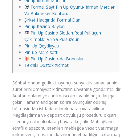
Pinup Idman Mərcləri
Formal Sayt Pin Up Oyunu- Idman Mərcləri
Və Bukmeker Kontoru
Şirkət Haqqında Formal Elan
Pinup Kazino Rəyləri
Pin Up Casino Slotları Real Pul üçün
Çəkilməklə Və Ya Pulsuzdur
Pin Up Qeydiyyatı
Pin-up Mərc Xətti
Pin Up Casino-da Bonuslar
Texniki Dəstək Xidməti
Söhbət ondan gedir ki, oyunçu subyektiv sənədlərinin
surətlərini əmniyyət xidmətinin ünvanına göndərməlidir.
Adətən onların yoxlanılması cəmi vahid neçə dəqiqə
çəkir. Tamamlandıqdan sonra oyunçular ödəniş
bölməsindən istifadə edərək para çıxara bilirlər.
Nağdlaşdırma və depozit qoyuluşu proseduru oxşarı
ssenariyə əlaqəli olaraq həyata keçirilir. Məbləğlərin
ətraflı diapazonu istənilən məbləğdə vəsait yatırmağa
imkan verir, məsələn, kazinonun etibarlılığını axtarmaq