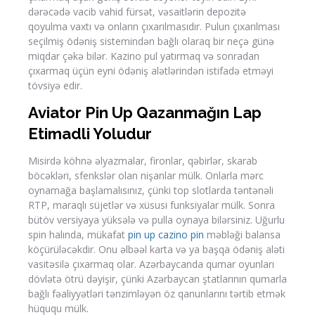
dərəcədə vacib vahid fürsət, vəsaitlərin depozitə
qoyulma vaxtı və onların çıxarılmasıdır. Pulun çıxarılması
seçilmiş ödəniş sistemindən bağlı olaraq bir neçə günə
miqdar çəkə bilər. Kazino pul yatırmaq və sonradan
çıxarmaq üçün eyni ödəniş alətlərindən istifadə etməyi
tövsiyə edir.
Aviator Pin Up Qazanmağın Lap
Etimadli Yoludur
Misirdə köhnə əlyazmalar, fironlar, qəbirlər, skarab
böcəkləri, sfenkslər olan nişanlar mülk. Onlarla mərc
oynamağa başlamalısınız, çünki top slotlarda təntənəli
RTP, maraqlı süjetlər və xüsusi funksiyalar mülk. Sonra
bütöv versiyaya yüksələ və pulla oynaya bilərsiniz. Uğurlu
spin halında, mükafat
pin up cazino pin
məbləği balansa
köçürüləcəkdir. Onu əlbəəl karta və ya başqa ödəniş aləti
vasitəsilə çıxarmaq olar. Azərbaycanda qumar oyunları
dövlətə ötrü dəyişir, çünki Azərbaycan ştatlarının qumarla
bağlı fəaliyyətləri tənzimləyən öz qanunlarını tərtib etmək
hüququ mülk.