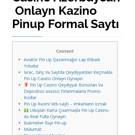
️ Onlayn Kazino
Pinup Formal Saytı
Content
Aviator Pin Up Qazanmağın Lap Etibarlı
Yoludur
Ixrac, Giriş Və Saytda Qeydiyyatdan Keçməklə
Pin Up Casino Onlayn Oynayın
Pin Up Casino Qeydiyyat Bonusları Və
Depozitsiz əvəzsiz Fırlanmalarla Promo
Kodlar
Pin Up Rəsmi Veb-saytı – Imkanların Icmalı
Uduşları Karta Çıxarmaqla Pin Up Casino-
də Real Pulla Oynayın
Bukmeker Rəyi Pin-up
Məlumat: