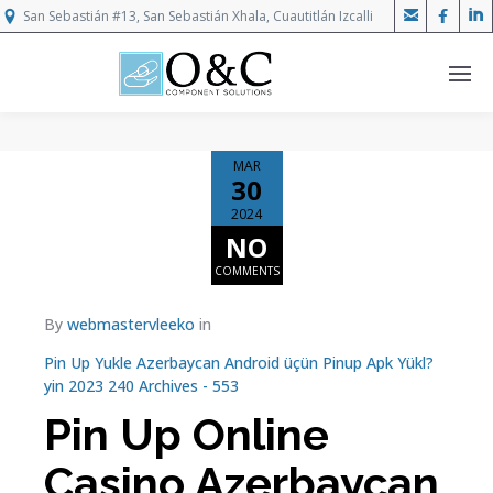



San Sebastián #13, San Sebastián Xhala, Cuautitlán Izcalli
MAR
30
2024
NO
COMMENTS
By
webmastervleeko
in
Pin Up Yukle Azerbaycan Android üçün Pinup Apk Yükl?
yin 2023 240 Archives - 553
Pin Up Online
Casino Azerbaycan