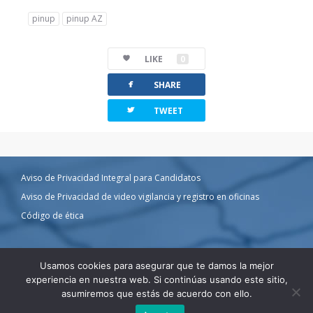
pinup
pinup AZ
LIKE
0
facebook
SHARE
twitterbird
TWEET
Aviso de Privacidad Integral para Candidatos
Aviso de Privacidad de video vigilancia y registro en oficinas
Código de ética
Usamos cookies para asegurar que te damos la mejor
Ovillos y Conos © 2024 | Puesto en línea por
Vleeko
|
Acceso a Correos
1
experiencia en nuestra web. Si continúas usando este sitio,
asumiremos que estás de acuerdo con ello.