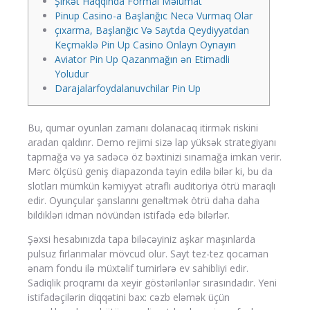
Şirkət Haqqında Formal Məlumat
Pinup Casino-a Başlanğıc Necə Vurmaq Olar
çıxarma, Başlanğıc Və Saytda Qeydiyyatdan
Keçməklə Pin Up Casino Onlayn Oynayın
Aviator Pin Up Qazanmağın ən Etimadli
Yoludur
Darajalarfoydalanuvchilar Pin Up
Bu, qumar oyunları zamanı dolanacaq itirmək riskini
aradan qaldırır. Demo rejimi sizə lap yüksək strategiyanı
tapmağa və ya sadəcə öz bəxtinizi sınamağa imkan verir.
Mərc ölçüsü geniş diapazonda təyin edilə bilər ki, bu da
slotları mümkün kəmiyyət ətraflı auditoriya ötrü maraqlı
edir. Oyunçular şanslarını genəltmək ötrü daha daha
bildikləri idman növündən istifadə edə bilərlər.
Şəxsi hesabınızda tapa biləcəyiniz aşkar maşınlarda
pulsuz fırlanmalar mövcud olur. Sayt tez-tez qocaman
ənam fondu ilə müxtəlif turnirlərə ev sahibliyi edir.
Sadiqlik proqramı da xeyir göstərilənlər sırasındadır. Yeni
istifadəçilərin diqqətini bax: cəzb eləmək üçün