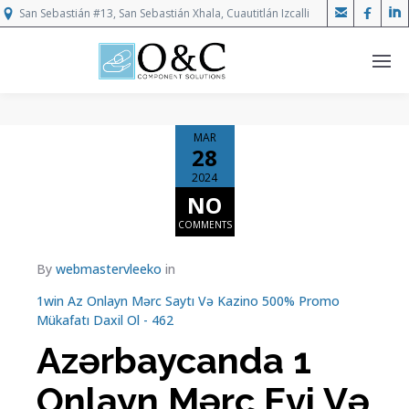



San Sebastián #13, San Sebastián Xhala, Cuautitlán Izcalli
MAR
28
2024
NO
COMMENTS
By
webmastervleeko
in
1win Az Onlayn Mərc Saytı Və Kazino 500% Promo
Mükafatı Daxil Ol - 462
Azərbaycanda 1
Onlayn Mərc Evi Və