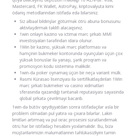
Mastercard, FK Wallet, AstroPay, kriptovalyuta kimi
ödəniş metodlarından istifadə edə bilərsiniz.
Siz əlbəəl bildirişlər götürmək ötrü abunə bonusunu
aktivləşdirmək təklifi alacaqsınız.
1win onlayn kazino və ictimai mərc şirkəti MMİ
investisiyaları tərəfindən idarə olunur.
1Win bir kazino, yüksək mərc platforması və
həmçinin bukmeker kontorunda oyunçuları üçün çox
yüksək bonuslar ilə yanaşı, şərik proqram və
promosyon kodu sisteminə malikdir.
1win-də poker oynamaq üçün bir neçə variant mülk.
Rəsmi Kürasao lisenziyası ilə sertifikatlaşdırılan 1Win
mərc şirkəti bukmeker və casino xidmətləri
sferasında qazandığı təntənəli reputasiyası sayəsində
qlobal şirkətə çevrilməyi bacarıb.
1win-də bütöv qeydiyyatdan sonra istifadəçilər əsla bir
problem olmadan pul yatıra və çıxara bilərlər. Lakin
limitləri artırmaq və pul ixrac prosesini sürətləndirmək
ötrü hər bir istifadəçi hesabını yoxlamalıdır. Bu, bizə
müştərilərimizin məlumatlarının təhlükəsizliyini təmin