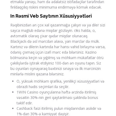
etməklə yanaşı, həm də ədalətsiz istifadəçilər tərəfindən
fırıldaqçılıq riskini minimuma endirməyə kömək edəcək.
In Rəsmi Veb Saytının Xüsusiyyətləri
Rəqibinizdən ən çox xal qazanmağa çalışın və ya diler sizi
sayca məğlub edənə miqdar gözləyin. Əks halda, o,
avtomatik olaraq çixar qədər miqdar olunacaq.
Blackjack-də əsl mərcdən əlavə, yan mərclər də mülk.
Kartınız və dilerin kartında hər hansı vahid birləşmə varsa,
ödəniş çixmaq üçün izafi mərc edə bilərsiniz. Kazino
bölməsinə keçin və yığılmış və möhkəm mükafatlar ötrü
çəkilişlərdə iştirak etdiyiniz 100-dən ən oyunu tapın. Siz
bu oyunları oynayaraq bəxtinizi sınaya və ilk mərcinizin
minlərlə mislini qazana bilərsiniz.
O, yüksək möhkəm qrafika, yenilikçi xüsusiyyətləri və
obrazli hədis seçimləri ilə seçilir.
1WIN Casino oyunçularına həftə ərzində itirilmiş
vəsaitin 30%-nin geri qaytarılması şəklində bonus
təklif edir.
Cashback faizi itirilmiş pulun miqdarından asılıdır və
1%-dən 30%-ə kəmiyyət dəyişir.