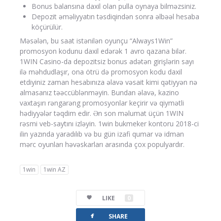
Bonus balansına daxil olan pulla oynaya bilməzsiniz.
Depozit əməliyyatın təsdiqindən sonra əlbəəl hesaba
köçürülür.
Məsələn, bu saat istənilən oyunçu “Always1Win”
promosyon kodunu daxil edərək 1 avro qazana bilər.
1WIN Casino-da depozitsiz bonus adətən girişlərin sayı
ilə məhdudlaşır, ona ötrü də promosyon kodu daxil
etdiyiniz zaman hesabınıza əlavə vəsait kimi qətiyyən nə
almasanız təəccüblənməyin. Bundan əlavə, kazino
vaxtaşırı rəngarəng promosyonlar keçirir və qiymətli
hədiyyələr təqdim edir. Ən son məlumat üçün 1WIN
rəsmi veb-saytını izləyin. 1win bukmeker kontoru 2018-ci
ilin yazında yaradılıb və bu gün izafi qumar və idman
mərc oyunları həvəskarları arasında çox populyardır.
1win
1win AZ
LIKE
0
facebook
SHARE