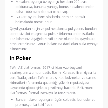
Məsələn, oyunçu öz oyunçu hesabını 200 avro
doldurursa, bununla yanaşı, bonus hesabına ondan
daha 1000 avro depozit iç olacaq.
Bu kart oyunu həm slotlarda, həm də obrazli
bölmələrdə mövcuddur.
Qeydiyyatdan keçin və pul hesabınıza pul yatırın, bundan
sonra siz slot maşınında pulsuz fırlanmalardan istifadə
edə bilərsiniz. Aşağıda ətraflı təsvir olunan bu qaydalara
əməl etməlisiniz. Bonus balansına daxil olan pulla oynaya
bilməzsiniz.
In Poker
1Win AZ platforması 2017-ci ildən Azərbaycanlı
azarkeşlərin xidmətindədir. Rəsmi Kürasao lisenziyası ilə
sertifikatlaşdırılan 1Win mərc şirkəti bukmeker və casino
xidmətləri sferasında qazandığı yüksək reputasiyası
sayəsində qlobal şirkətə çevrilməyi bacarıb. Bəli, mərc
platforması formal lisenziya ilə tənzimlənir.
Bundan əlavə, oyunçular üçün cəlbedici bonuslar və
promosyonlar təklif edir.