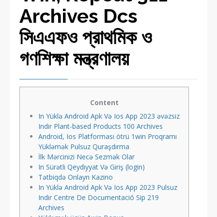
Archives Dcs
সিএএফও প্রাথমিক ও
গণশিক্ষা মন্ত্রণালয়
Content
In Yüklə Android Apk Və Ios App 2023 əvəzsiz
Indir Plant-based Products 100 Archives
Android, Ios Platforması ötrü 1win Proqramı
Yükləmək Pulsuz Quraşdırma
İlk Mərcinizi Necə Sezmək Olar
In Sürətli Qeydiyyat Və Giriş (login)
Tətbiqdə Onlayn Kazino
In Yüklə Android Apk Və Ios App 2023 Pulsuz
Indir Centre De Documentació Sip 219
Archives