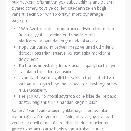
bukmeykerin ofisinin var-yox sübut edilmiş analoqlarını
ziyarət etməyi tövsiyə edirlər. İstəklərinizə ən bağlı
variantı seçin və 1win ilə onlayn mərc oynamağa
başlayın!
1Win Aviator mobil proqramını cədvəldə fikir edilən
üç əməliyyat sisteminə endirməklə mobil
platformada oyundan duyma ala bilərsiniz.
Populyar yarışların cədvəli məğz və ümid edin ikinci
dərəcəli bazarları, interval və statistika mərclərini
dövrə edir.
Bu bonusları aktivləşdirmək üçün rəqəm, hərf və ya
ifadələrin toplu birləşməsidir.
Uzun illər boyunca gəlirli bir şəkildə tədqiqat etdiyim
və bərpa etdiyim heyranedici Aviator crash oyununda
mütəxəssisəm.
Hər şey iOS 1x mobil saytında edilə bilsə də, birbaşa
dəstək bağlantısı ilə sınaqdan keçirilə bilər.
Sadəcə 1win 1win tətbiqini yükləməyiniz bu oyunları
oynamağınız ötrü yetərlidir. 1Win, obrazli yayın ve bədii
veriler de dahil olmak üzere etkinliklerin sonuçlarına
gerçek zamanlı olarak bahis yapma imkanı sunar.