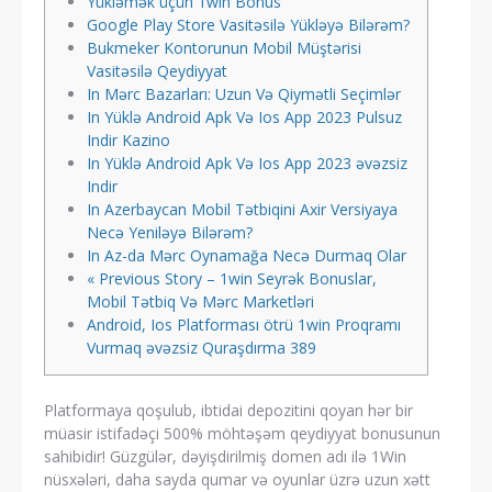
Yükləmək üçün 1win Bonus
Google Play Store Vasitəsilə Yükləyə Bilərəm?
Bukmeker Kontorunun Mobil Müştərisi
Vasitəsilə Qeydiyyat
In Mərc Bazarları: Uzun Və Qiymətli Seçimlər
In Yüklə Android Apk Və Ios App 2023 Pulsuz
Indir Kazino
In Yüklə Android Apk Və Ios App 2023 əvəzsiz
Indir
In Azerbaycan Mobil Tətbiqini Axir Versiyaya
Necə Yeniləyə Bilərəm?
In Az-da Mərc Oynamağa Necə Durmaq Olar
« Previous Story – 1win Seyrək Bonuslar,
Mobil Tətbiq Və Mərc Marketləri
Android, Ios Platforması ötrü 1win Proqramı
Vurmaq əvəzsiz Quraşdırma 389
Platformaya qoşulub, ibtidai depozitini qoyan hər bir
müasir istifadəçi 500% möhtəşəm qeydiyyat bonusunun
sahibidir! Güzgülər, dəyişdirilmiş domen adı ilə 1Win
nüsxələri, daha sayda qumar və oyunlar üzrə uzun xətt