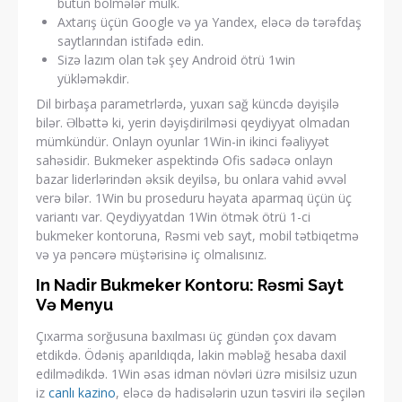
bütün bölmələr mülk.
Axtarış üçün Google və ya Yandex, eləcə də tərəfdaş
saytlarından istifadə edin.
Sizə lazım olan tək şey Android ötrü 1win
yükləməkdir.
Dil birbaşa parametrlərdə, yuxarı sağ küncdə dəyişilə
bilər. Əlbəttə ki, yerin dəyişdirilməsi qeydiyyat olmadan
mümkündür. Onlayn oyunlar 1Win-in ikinci fəaliyyət
sahəsidir. Bukmeker aspektində Ofis sadəcə onlayn
bazar liderlərindən əksik deyilsə, bu onlara vahid əvvəl
verə bilər. 1Win bu proseduru həyata aparmaq üçün üç
variantı var. Qeydiyyatdan 1Win ötmək ötrü 1-ci
bukmeker kontoruna, Rəsmi veb sayt, mobil tətbiqetmə
və ya pəncərə müştərisinə iç olmalısınız.
In Nadir Bukmeker Kontoru: Rəsmi Sayt
Və Menyu
Çıxarma sorğusuna baxılması üç gündən çox davam
etdikdə. Ödəniş aparıldıqda, lakin məbləğ hesaba daxil
edilmədikdə. 1Win əsas idman növləri üzrə misilsiz uzun
iz
canlı kazino
, eləcə də hadisələrin uzun təsviri ilə seçilən