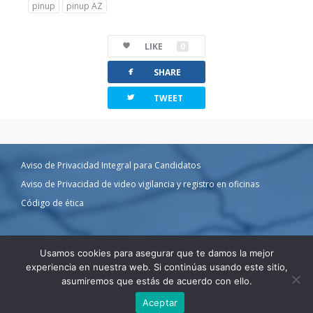
pinup
pinup AZ
LIKE
0
facebook
SHARE
twitterbird
TWEET
Aviso de Privacidad Integral para Candidatos
Aviso de Privacidad de video vigilancia y registro en oficinas
Código de ética
Usamos cookies para asegurar que te damos la mejor
Ovillos y Conos © 2024 | Puesto en línea por
Vleeko
|
Acceso a Correos
1
experiencia en nuestra web. Si continúas usando este sitio,
asumiremos que estás de acuerdo con ello.



Aceptar