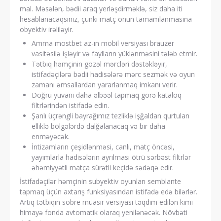
mal. Məsələn, bədii araq yerləşdirməklə, siz daha iti
hesablanacaqsınız, çünki matç onun tamamlanmasına
obyektiv irəliləyir.
Amma mostbet az-ın mobil versiyası brauzer
vasitəsilə işləyir və faylların yüklənməsini tələb etmir.
Tətbiq həmçinin gözəl mərcləri dəstəkləyir,
istifadəçilərə bədii hadisələrə mərc sezmək və oyun
zamanı əmsallardan yararlanmaq imkanı verir.
Doğru yuvanı daha əlbəəl tapmaq görə kataloq
filtrlərindən istifadə edin.
Şanlı üçrəngli bayrağımız tezliklə işğaldan qurtulan
elliklə bölgələrdə dalğalanacaq və bir daha
enməyəcək.
İntizamların çeşidlənməsi, canlı, matç öncəsi,
yayımlarla hadisələrin ayrılması ötrü sərbəst filtrlər
əhəmiyyətli matça sürətli keçidə sədəqə edir.
İstifadəçilər həmçinin subyektiv oyunları semblante
tapmaq üçün axtarış funksiyasından istifadə edə bilərlər.
Artıq tətbiqin sobre müasir versiyası təqdim edilən kimi
himayə fonda avtomatik olaraq yenilənəcək. Növbəti