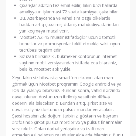
Çıxarışlar adətən tez emal edilir, lakin bəzi hallarda
əməliyyatın işlənməsi 72 saata kəmiyyət çəkə bilər.
Bu, Azərbaycanda və vahid sıra özgə ölkələrdə
həddən artıq çoxalmış ödəniş məhdudiyyətlərindən
yan keçməyə macal verir.
Mostbet AZ-45 müasir istifadəçilər üçün əzəmətli
bonuslar və promosyonlar təklif etməklə sakit oyun
təcrübəsi təqdim edir.
Siz izafi bilirsiniz ki, bukmeker kontorunun internet
saytının mobil versiyasından istifadə edə bilərsiniz,
belə ki, mostbet apk yukle.
Xeyr, lakin siz bilavasitə smartfon ekranınızdan mərc
görmək üçün Mostbet proqramını Google android və ya
IOS-da yükləyə bilərsiniz. Bundan sonra, vahid il ərzində
dəvət olunan dostunuzun itirilmiş vəsaitinin 40%-ə
qədərini ala biləcəksiniz. Bundan artıq, şirkət sizə və
dəvət etdiyiniz dostunuza pulsuz mərclər verəcəkdir.
Şəxsi hesabınızda doğum tarixinizi göstərin və bayram
ərəfəsində şirkət pulsuz mərclər və ya pulsuz fırlanmalar
verəcəkdir. Onları dərhal yerləşdirə və izafi mərc
etmədən əsl balansınıza uduşlar əldə edə bilərsiniz. Bunu