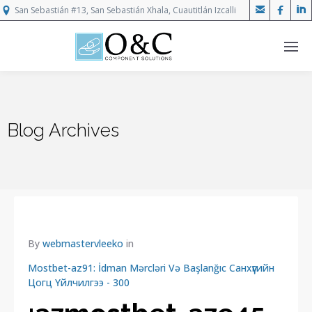



San Sebastián #13, San Sebastián Xhala, Cuautitlán Izcalli
Blog Archives
By
webmastervleeko
in
Mostbet-az91: İdman Mərcləri Və Başlanğıc Санхүүгийн
Цогц Үйлчилгээ - 300