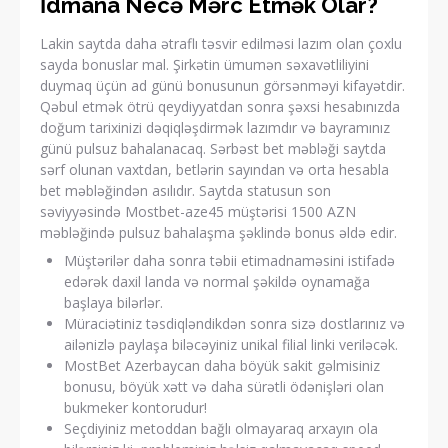
İdmana Necə Mərc Etmək Olar?
Lakin saytda daha ətraflı təsvir edilməsi lazım olan çoxlu
sayda bonuslar mal. Şirkətin ümumən səxavətliliyini
duymaq üçün ad günü bonusunun görsənməyi kifayətdir.
Qəbul etmək ötrü qeydiyyatdan sonra şəxsi hesabınızda
doğum tarixinizi dəqiqləşdirmək lazımdır və bayramınız
günü pulsuz bahalanacaq. Sərbəst bet məbləği saytda
sərf olunan vaxtdan, betlərin sayından və orta hesabla
bet məbləğindən asılıdır. Saytda statusun son
səviyyəsində Mostbet-aze45 müştərisi 1500 AZN
məbləğində pulsuz bahalaşma şəklində bonus əldə edir.
Müştərilər daha sonra təbii etimadnaməsini istifadə
edərək daxil landa və normal şəkildə oynamağa
başlaya bilərlər.
Müraciətiniz təsdiqləndikdən sonra sizə dostlarınız və
ailənizlə paylaşa biləcəyiniz unikal filial linki veriləcək.
MostBet Azerbaycan daha böyük sakit gəlmisiniz
bonusu, böyük xətt və daha sürətli ödənişləri olan
bukmeker kontorudur!
Seçdiyiniz metoddan bağlı olmayaraq arxayın ola