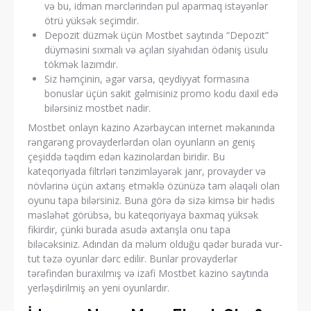
və bu, idman mərclərindən pul aparmaq istəyənlər
ötrü yüksək seçimdir.
Depozit düzmək üçün Mostbet saytında “Depozit”
düyməsini sıxmalı və açılan siyahıdan ödəniş üsulu
tökmək lazımdır.
Siz həmçinin, əgər varsa, qeydiyyat formasına
bonuslar üçün sakit gəlmisiniz promo kodu daxil edə
bilərsiniz mostbet nadir.
Mostbet onlayn kazino Azərbaycan internet məkanında
rəngarəng provayderlərdən olan oyunların ən geniş
çeşiddə təqdim edən kazinolardan biridir. Bu
kateqoriyada filtrləri tənzimləyərək janr, provayder və
növlərinə üçün axtarış etməklə özünüzə tam əlaqəli olan
oyunu tapa bilərsiniz. Buna görə də sizə kimsə bir hədis
məsləhət görübsə, bu kateqoriyaya baxmaq yüksək
fikirdir, çünki burada asudə axtarışla onu tapa
biləcəksiniz. Adından da məlum olduğu qədər burada vur-
tut təzə oyunlar dərc edilir. Bunlar provayderlər
tərəfindən buraxılmış və izafi Mostbet kazino saytında
yerləşdirilmiş ən yeni oyunlardır.