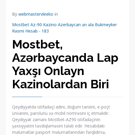
By
webmastervleeko
in
Mostbet Az-90 Kazino Azerbaycan ən əla Bukmeyker
Rəsmi Hesab - 183
Mostbet,
Azərbaycanda Lap
Yaxşı Onlayn
Kazinolardan Biri
Qeydiyyatda istifadəçi adını, doğum tarixini, e-poçt
ünvanını, parolunu və mobil nömrəsini iç etməlidir.
Qeydiyyat zamanı Mostbet-AZ90 istifadəçinin
şəxsiyyətini təsdiqləməsini tələb edir. Hesabdakı
məlumatlar pasport məlumatlarından fərqlidirsə,