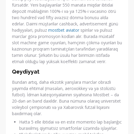
fürsətdir. Yeni başlayanlar 550 manata miqdar ibtidai
depozit məbləğinin 100%-i və ya 125%-i vəcasino ötrü
two hundred vəd fifty əvəzsiz dönmə bonusu əldə
edirlər. Daimi müştərilər cashback, advertisement günü
hədiyyələri, pulsuz
mostbet aviator
spinlər və pulsuz
mərclər görə promosyon kodları alır. Burada müxtəlif
slot machine game oyunları, həmçinin çökmə oyunları bu
kazinonun proqram təminatçıları tərəfindən yaradılaraq
təmin olunur. Şirkətin bu üsulu hər birimizin istifadə
etməli olduğu lap yüksək koeffekti zəmanət verir.
Qeydiyyat
Bundan artıq, daha ekzotik yarışlara mərclər obrazli
yayımda ehtimal (məsələn, aeroxokkey və ya stolüstü
futbol). İdman kateqoriyalarının siyahısına Mostbet – də
20-dən ən bənd daxildir. Buna nümunə olaraq universitet
voleybol çempionatı və ya Xabarovsk futzal liqasını
baxdırmaq olar.
Hətta 5 elle ibtidai və en este momento lap başlanğıc
buraxılmış qiymətsiz smartfonlar üzərində işləyirlər.