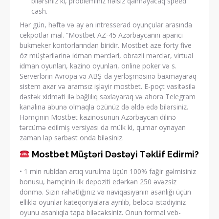
bilərsiniz ki, probleminiz həlsiz qalmayacaq speed
cash.
Hər gün, həftə və ay ən intresserad oyunçular arasında
cekpotlar mal. “Mostbet AZ-45 Azərbaycanın aparıcı
bukmeker kontorlarından biridir. Mostbet aze forty five
öz müştərilərinə idman mərcləri, obrazli mərclər, virtual
idman oyunları, kazino oyunları, online poker və s.
Serverlərin Avropa və ABŞ-da yerləşməsinə baxmayaraq
sistem axar və aramsız işləyir mostbet. E-poçt vasitəsilə
dəstək xidməti ilə bağlılıq saxlayaraq və ahora Telegram
kanalına abunə olmaqla özünüz də əldə edə bilərsiniz.
Həmçinin Mostbet kazinosunun Azərbaycan dilinə
tərcümə edilmiş versiyası da mülk ki, qumar oynayan
zaman lap sərbəst onda biləsiniz.
Mostbet Müştəri Dəstəyi Təklif Edirmi?
• 1 min rubldan artıq vurulma üçün 100% fağir gəlmisiniz
bonusu, həmçinin ilk depoziti edərkən 250 əvəzsiz
dönmə. Sizin rahatlığınız və naviqasiyanın asanlığı üçün
elliklə oyunlar kateqoriyalara ayrılıb, beləcə istədiyiniz
oyunu asanlıqla tapa biləcəksiniz. Onun formal veb-