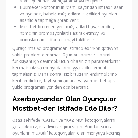
silahlı quldurlar” və digər ənənəvi maşınlar.
Bukmeker kontorunun rəsmi saytından istifadə asan
və aydındır, habelə müştərilərə istədikləri oyunları
asanlıqla tapmağa şərait verir.
Mostbet bütün en yeni müştəriləri həvəsləndirir,
həmçinin promosyonlarda iştirak etməyi və
bonuslardan istifadə etməyi təklif edir.
Quraşdırma və proqramdan istifadə edərkən qətiyyən
vahid problem olmaması üçün bu lazımdır. Lazımi
funksiyanı işə devirmək üçün cihazınızın parametrlərinə
keçməlisiniz və menyuda əmniyyət adlı elementi
tapmalısınız. Daha sonra, siz brauzerin endirmələrinə
keçib endirilmiş faylı yenidən aça və ya mostbet apk
yukle proqramını yenidən aça bilərsiniz.
Azərbaycandan Olan Oyunçular
Mostbet-dən Istifadə Edə Bilər?
Əsas səhifədə “CANLI” və “KAZİNO” kateqoriyalarını
görəcəksiniz, istədiyiniz rejimi seçin. Bundan sonra
oyunların müxtəlif kateqoriyaları olan menyuya keçmiş