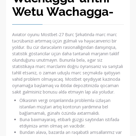
Wetu Wachagga-
Aviator oyunu Mostbet-27 Burc Şirkətində mərc mərc
təcrübənizi artırmaq üçün gülməli və həyəcanverici bir
yoldur. Bu cür dərəcələrin rasionallığından danışırıqsa,
statistik göstəricilər üçün daha təntənəli marjanın təklif
olunduğunu unutmayın. Bununla belə, əgər siz
statistikaya mərc mərclərini doğru öyrənsəniz və səriştəli
təhlil etsəniz, o zaman uduşlu mərc seçməkdə qətiyyən
vahid problem olmayacaq. Mostbet qeydiyyat kazinoda
oynamağa başlamaq və ibtidai depozitinizdə qocaman
sakit gəlmisiniz bonusu əldə etməyin lap əla yoludur.
Ölkəsinin vergi orqanlarında problemlə üzləşən
istənilən müştəri artıq kontorun yardımına bel
bağlamamalı, günahı özündə axtarmalıdı.
Buna baxmayaraq, etibarlı güzgü saytından istifadə
etdiyinizə əmin olmaq ən vacibdir.
Bundan əlavə, bazarda ən rəqabətli əmsallarımız var